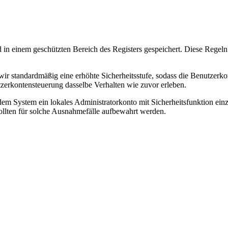
d
in
einem
gesch
ü
tzten
Bereich
des
Registers
gespeichert
.
Diese
Regeln
wir
standardm
ä
ß
ig
eine
erh
ö
hte
Sicherheitsstufe
,
sodass
die
Benutzerko
zerkontensteuerung
dasselbe
Verhalten
wie
zuvor
erleben
.
dem
System
ein
lokales
Administratorkonto
mit
Sicherheitsfunktion
ein
ollten
f
ü
r
solche
Ausnahmef
ä
lle
aufbewahrt
werden
.