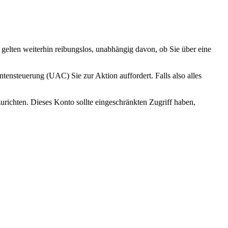
gelten
weiterhin
reibungslos
,
unabh
ä
ngig
davon
,
ob
Sie
ü
ber
eine
ntensteuerung
(
UAC
)
Sie
zur
Aktion
auffordert
.
Falls
also
alles
zurichten
.
Dieses
Konto
sollte
eingeschr
ä
nkten
Zugriff
haben
,