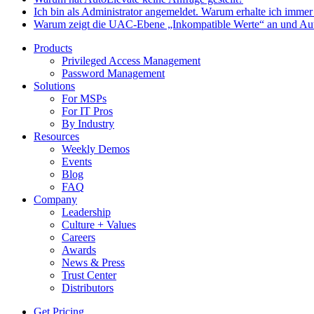
Ich bin als Administrator angemeldet. Warum erhalte ich imme
Warum zeigt die UAC-Ebene „Inkompatible Werte“ an und Auto
Products
Privileged Access Management
Password Management
Solutions
For MSPs
For IT Pros
By Industry
Resources
Weekly Demos
Events
Blog
FAQ
Company
Leadership
Culture + Values
Careers
Awards
News & Press
Trust Center
Distributors
Get Pricing