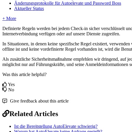
Änderungsprotokolle für Autoelevate und Password Boss
Aktueller Status
+ More
Definierte
Regeln
werden
bei
jedem
Check
-
in
sicher
verschl
ü
sselt
un
Internetverbindung
verf
ü
gen
oder
auf
unsere
Dienste
zugreifen
.
In
Situationen
,
in
denen
keine
spezifische
Regel
existiert
,
verwenden
offline
ist
und
keine
vordefinierte
Regel
vorhanden
ist
,
wird
die
Benut
Als
zus
ä
tzliche
Sicherheitsma
ß
nahme
empfehlen
wir
dringend
,
auf
je
m
ö
glichst
nur
auf
F
ü
hrungskr
ä
fte
,
und
seine
Anmeldeinformationen
s
Was this article helpful?
Yes
No
Give feedback about this article
Related Articles
Ist die Bereitstellung AutoElevate schwierig?
Warum hat AutoElevate keine Anfrage gestellt?