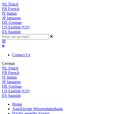
NL
Dutch
FR
French
IT
Italian
JP
Japanese
DE
German
US
English (US)
ES
Spanish
Contact Us
German
NL
Dutch
FR
French
IT
Italian
JP
Japanese
DE
German
US
English (US)
ES
Spanish
Home
AutoElevate Wissensdatenbank
Häufig gestellte Fragen