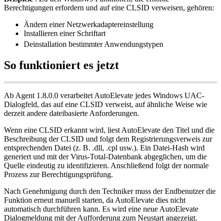
Berechtigungen
erfordern
und
auf
eine
CLSID
verweisen
,
geh
ö
ren
:
Ä
ndern
einer
Netzwerkadaptereinstellung
Installieren
einer
Schriftart
Deinstallation
bestimmter
Anwendungstypen
So
funktioniert
es
jetzt
Ab
Agent
1
.
8
.
0
.
0
verarbeitet
AutoElevate
jedes
Windows
UAC
-
Dialogfeld
,
das
auf
eine
CLSID
verweist
,
auf
ä
hnliche
Weise
wie
derzeit
andere
dateibasierte
Anforderungen
.
Wenn
eine
CLSID
erkannt
wird
,
liest
AutoElevate
den
Titel
und
die
Beschreibung
der
CLSID
und
folgt
dem
Registrierungsverweis
zur
entsprechenden
Datei
(
z
.
B
.
.
dll
,
.
cpl
usw
.
)
.
Ein
Datei
-
Hash
wird
generiert
und
mit
der
Virus
-
Total
-
Datenbank
abgeglichen
,
um
die
Quelle
eindeutig
zu
identifizieren
.
Anschlie
ß
end
folgt
der
normale
Prozess
zur
Berechtigungspr
ü
fung
.
Nach
Genehmigung
durch
den
Techniker
muss
der
Endbenutzer
die
Funktion
erneut
manuell
starten
,
da
AutoElevate
dies
nicht
automatisch
durchf
ü
hren
kann
.
Es
wird
eine
neue
AutoElevate
Dialogmeldung
mit
der
Aufforderung
zum
Neustart
angezeigt
.