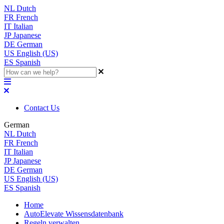
NL
Dutch
FR
French
IT
Italian
JP
Japanese
DE
German
US
English (US)
ES
Spanish
Contact Us
German
NL
Dutch
FR
French
IT
Italian
JP
Japanese
DE
German
US
English (US)
ES
Spanish
Home
AutoElevate Wissensdatenbank
Regeln verwalten