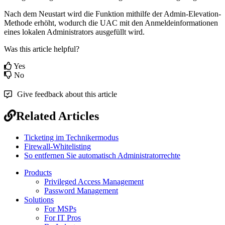
Nach
dem
Neustart
wird
die
Funktion
mithilfe
der
Admin
-
Elevation
-
Methode
erh
ö
ht
,
wodurch
die
UAC
mit
den
Anmeldeinformationen
eines
lokalen
Administrators
ausgef
ü
llt
wird
.
Was this article helpful?
Yes
No
Give feedback about this article
Related Articles
Ticketing im Technikermodus
Firewall-Whitelisting
So entfernen Sie automatisch Administratorrechte
Products
Privileged Access Management
Password Management
Solutions
For MSPs
For IT Pros