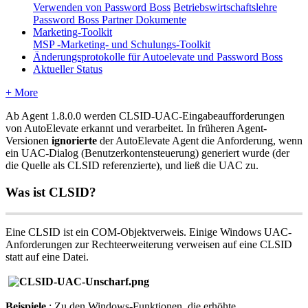
Verwenden von Password Boss
Betriebswirtschaftslehre
Password Boss Partner Dokumente
Marketing-Toolkit
MSP -Marketing- und Schulungs-Toolkit
Änderungsprotokolle für Autoelevate und Password Boss
Aktueller Status
+ More
Ab
Agent
1
.
8
.
0
.
0
werden
CLSID
-
UAC
-
Eingabeaufforderungen
von
AutoElevate
erkannt
und
verarbeitet
.
In
fr
ü
heren
Agent
-
Versionen
ignorierte
der
AutoElevate
Agent
die
Anforderung
,
wenn
ein
UAC
-
Dialog
(
Benutzerkontensteuerung
)
generiert
wurde
(
der
die
Quelle
als
CLSID
referenzierte
)
,
und
lie
ß
die
UAC
zu
.
Was
ist
CLSID
?
Eine
CLSID
ist
ein
COM
-
Objektverweis
.
Einige
Windows
UAC
-
Anforderungen
zur
Rechteerweiterung
verweisen
auf
eine
CLSID
statt
auf
eine
Datei
.
Beispiele
:
Zu
den
Windows
-
Funktionen
,
die
erh
ö
hte