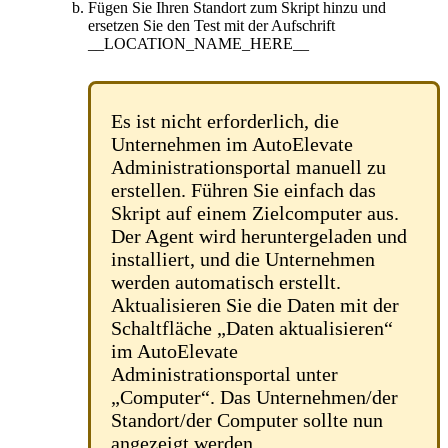
F
ü
gen
Sie
Ihren
Standort
zum
Skript
hinzu
und
ersetzen
Sie
den
Test
mit
der
Aufschrift
__LOCATION_NAME_HERE__
Es
ist
nicht
erforderlich
,
die
Unternehmen
im
AutoElevate
Administrationsportal
manuell
zu
erstellen
.
F
ü
hren
Sie
einfach
das
Skript
auf
einem
Zielcomputer
aus
.
Der
Agent
wird
heruntergeladen
und
installiert
,
und
die
Unternehmen
werden
automatisch
erstellt
.
Aktualisieren
Sie
die
Daten
mit
der
Schaltfl
ä
che
„
Daten
aktualisieren
“
im
AutoElevate
Administrationsportal
unter
„
Computer
“
.
Das
Unternehmen
/
der
Standort
/
der
Computer
sollte
nun
angezeigt
werden
.