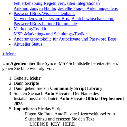
Fehlerbehebung
Regeln verwalten
Integrationen
Ankündigungen
Häufig gestellte Fragen
Anleitungsvideos
Password Boss Wissensdatenbank
Verwenden von Password Boss
Betriebswirtschaftslehre
Password Boss Partner Dokumente
Marketing-Toolkit
MSP -Marketing- und Schulungs-Toolkit
Änderungsprotokolle für Autoelevate und Password Boss
Aktueller Status
+ More
Um
Agenten
ü
ber
Ihre
Syncro
MSP
Schnittstelle
bereitzustellen
,
gehen
Sie
bitte
wie
folgt
vor
:
Gehe
zu
Mehr
Dann
Skripte
Dann
gehen
Sie
zur
Community
Script
Library
Suchen
Sie
nach
Auto
Elevate
.
Der
Name
des
Installationsskripts
lautet
:
Auto
Elevate
Official
Deployment
2025
Importieren
Sie
das
Skript
.
F
ü
gen
Sie
Ihren
AutoElevate
Lizenzschl
ü
ssel
zum
Skript
hinzu
und
ersetzen
Sie
den
Text
__LICENSE_KEY_HERE__