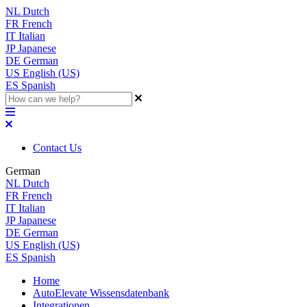
NL
Dutch
FR
French
IT
Italian
JP
Japanese
DE
German
US
English (US)
ES
Spanish
Contact Us
German
NL
Dutch
FR
French
IT
Italian
JP
Japanese
DE
German
US
English (US)
ES
Spanish
Home
AutoElevate Wissensdatenbank
Integrationen