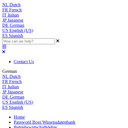
NL
Dutch
FR
French
IT
Italian
JP
Japanese
DE
German
US
English (US)
ES
Spanish
Contact Us
German
NL
Dutch
FR
French
IT
Italian
JP
Japanese
DE
German
US
English (US)
ES
Spanish
Home
Password Boss Wissensdatenbank
Betriebswirtschaftslehre