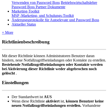
Verwenden von Password Boss
Betriebswirtschaftslehre
Password Boss Partner Dokumente
Marketing-Toolkit
MSP -Marketing- und Schulungs-Toolkit
Änderungsprotokolle für Autoelevate und Password Boss
Aktueller Status
+ More
Richtlinienbeschreibung
Mit
dieser
Richtlinie
k
ö
nnen
Administratoren
Benutzer
daran
hindern
,
neue
Notfallzugriffseinladungen
oder
Kontakte
zu
erstellen
.
Bestehende
Notfallzugriffseinladungen
oder
Kontakte
werden
bei
Aktivierung
dieser
Richtlinie
weder
abgebrochen
noch
gel
ö
scht
.
Einstellungen
Der
Standardwert
ist
AUS
Wenn
diese
Richtlinie
aktiviert
ist
,
k
ö
nnen
Benutzer
keine
neuen
Notfallzugriffseinladungen
erstellen
.
Vorhandene