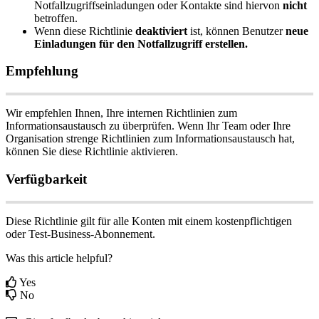
Notfallzugriffseinladungen
oder
Kontakte
sind
hiervon
nicht
betroffen
.
Wenn
diese
Richtlinie
deaktiviert
ist
,
k
ö
nnen
Benutzer
neue
Einladungen
f
ü
r
den
Notfallzugriff
erstellen
.
Empfehlung
Wir
empfehlen
Ihnen
,
Ihre
internen
Richtlinien
zum
Informationsaustausch
zu
ü
berpr
ü
fen
.
Wenn
Ihr
Team
oder
Ihre
Organisation
strenge
Richtlinien
zum
Informationsaustausch
hat
,
k
ö
nnen
Sie
diese
Richtlinie
aktivieren
.
Verf
ü
gbarkeit
Diese
Richtlinie
gilt
f
ü
r
alle
Konten
mit
einem
kostenpflichtigen
oder
Test
-
Business
-
Abonnement
.
Was this article helpful?
Yes
No