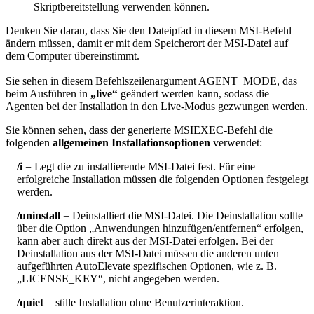
Skriptbereitstellung
verwenden
k
ö
nnen
.
Denken
Sie
daran
,
dass
Sie
den
Dateipfad
in
diesem
MSI
-
Befehl
ä
ndern
m
ü
ssen
,
damit
er
mit
dem
Speicherort
der
MSI
-
Datei
auf
dem
Computer
ü
bereinstimmt
.
Sie
sehen
in
diesem
Befehlszeilenargument
AGENT_MODE
,
das
beim
Ausf
ü
hren
in
„
live
“
ge
ä
ndert
werden
kann
,
sodass
die
Agenten
bei
der
Installation
in
den
Live
-
Modus
gezwungen
werden
.
Sie
k
ö
nnen
sehen
,
dass
der
generierte
MSIEXEC
-
Befehl
die
folgenden
allgemeinen
Installationsoptionen
verwendet
:
/
i
=
Legt
die
zu
installierende
MSI
-
Datei
fest
.
F
ü
r
eine
erfolgreiche
Installation
m
ü
ssen
die
folgenden
Optionen
festgelegt
werden
.
/
uninstall
=
Deinstalliert
die
MSI
-
Datei
.
Die
Deinstallation
sollte
ü
ber
die
Option
„
Anwendungen
hinzuf
ü
gen
/
entfernen
“
erfolgen
,
kann
aber
auch
direkt
aus
der
MSI
-
Datei
erfolgen
.
Bei
der
Deinstallation
aus
der
MSI
-
Datei
m
ü
ssen
die
anderen
unten
aufgef
ü
hrten
AutoElevate
spezifischen
Optionen
,
wie
z
.
B
.
„
LICENSE_KEY
“
,
nicht
angegeben
werden
.
/
quiet
=
stille
Installation
ohne
Benutzerinteraktion
.