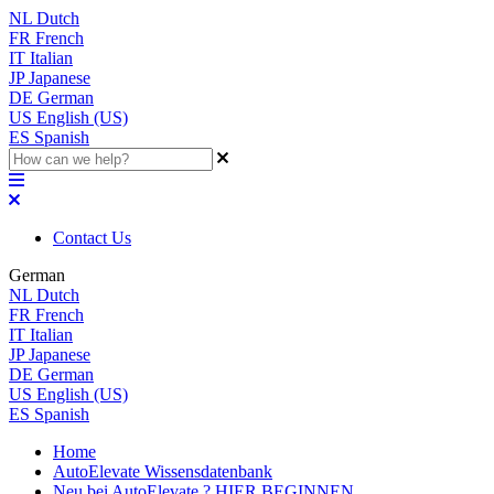
NL
Dutch
FR
French
IT
Italian
JP
Japanese
DE
German
US
English (US)
ES
Spanish
Contact Us
German
NL
Dutch
FR
French
IT
Italian
JP
Japanese
DE
German
US
English (US)
ES
Spanish
Home
AutoElevate Wissensdatenbank
Neu bei AutoElevate ? HIER BEGINNEN