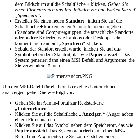
dem
Bildschirm
auf
die
Schaltfl
ä
che
+
klicken
.
Geben
Sie
einen
Firmennamen
und
Ihre
Initialen
ein
und
klicken
Sie
auf
„
Speichern
“
.
Erstellen
Sie
einen
neuen
Standort
,
indem
Sie
auf
die
Schaltfl
ä
che
+
klicken
,
einen
Standortnamen
eingeben
(
Standorte
sind
Computergruppen
,
die
tats
ä
chliche
Standorte
oder
andere
Kriterien
wie
Laptops
oder
Desktops
sein
k
ö
nnen
)
und
dann
auf
„
Speichern
“
klicken
.
Sobald
der
Standort
erstellt
wurde
,
klicken
Sie
auf
das
Symbol
neben
dem
Standort
,
das
wie
Papier
aussieht
.
Das
System
generiert
dann
einen
MSI
-
Befehl
und
Argumente
,
die
Sie
verwenden
k
ö
nnen
.
Um
den
MSI
-
Befehl
f
ü
r
ein
bereits
erstelltes
Unternehmen
anzuzeigen
,
gehen
Sie
wie
folgt
vor
:
Gehen
Sie
im
Admin
-
Portal
zur
Registerkarte
„
Unternehmen
“
.
Klicken
Sie
auf
die
Schaltfl
ä
che
„
Anzeigen
“
(
Auge
)
neben
einem
Firmennamen
.
Klicken
Sie
auf
das
Symbol
neben
dem
Speicherort
,
das
wie
Papier
aussieht
.
Das
System
generiert
dann
einen
MSI
-
Befehl
und
Argumente
,
die
Sie
zum
Erstellen
einer