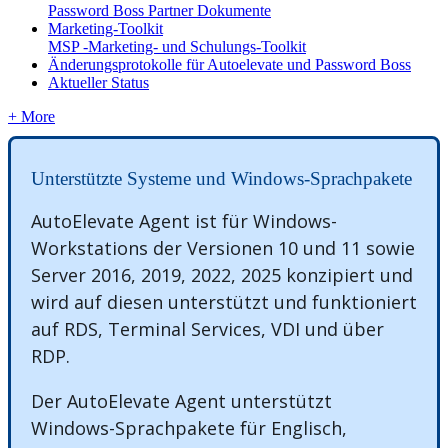
Password Boss Partner Dokumente
Marketing-Toolkit
MSP -Marketing- und Schulungs-Toolkit
Änderungsprotokolle für Autoelevate und Password Boss
Aktueller Status
+ More
Unterst
ü
tzte
Systeme
und
Windows
-
Sprachpakete
AutoElevate
Agent
ist
f
ü
r
Windows
-
Workstations
der
Versionen
10
und
11
sowie
Server
2016
,
2019
,
2022
,
2025
konzipiert
und
wird
auf
diesen
unterst
ü
tzt
und
funktioniert
auf
RDS
,
Terminal
Services
,
VDI
und
ü
ber
RDP
.
Der
AutoElevate
Agent
unterst
ü
tzt
Windows
-
Sprachpakete
f
ü
r
Englisch
,