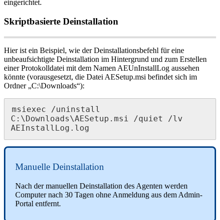
eingerichtet
.
Skriptbasierte
Deinstallation
Hier
ist
ein
Beispiel
,
wie
der
Deinstallationsbefehl
f
ü
r
eine
unbeaufsichtigte
Deinstallation
im
Hintergrund
und
zum
Erstellen
einer
Protokolldatei
mit
dem
Namen
AEUnInstallLog
aussehen
k
ö
nnte
(
vorausgesetzt
,
die
Datei
AESetup
.
msi
befindet
sich
im
Ordner
„
C
:
\
Downloads
“
)
:
msiexec
/
uninstall
C
:
\
Downloads
\
AESetup
.
msi
/
quiet
/
lv
AEInstallLog
.
log
Manuelle
Deinstallation
Nach
der
manuellen
Deinstallation
des
Agenten
werden
Computer
nach
30
Tagen
ohne
Anmeldung
aus
dem
Admin
-
Portal
entfernt
.