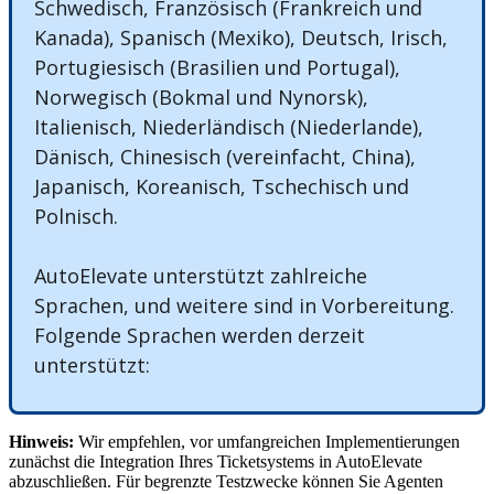
Schwedisch
,
Franz
ö
sisch
(
Frankreich
und
Kanada
)
,
Spanisch
(
Mexiko
)
,
Deutsch
,
Irisch
,
Portugiesisch
(
Brasilien
und
Portugal
)
,
Norwegisch
(
Bokmal
und
Nynorsk
)
,
Italienisch
,
Niederl
ä
ndisch
(
Niederlande
)
,
D
ä
nisch
,
Chinesisch
(
vereinfacht
,
China
)
,
Japanisch
,
Koreanisch
,
Tschechisch
und
Polnisch
.
AutoElevate
unterst
ü
tzt
zahlreiche
Sprachen
,
und
weitere
sind
in
Vorbereitung
.
Folgende
Sprachen
werden
derzeit
unterst
ü
tzt
:
Hinweis
:
Wir
empfehlen
,
vor
umfangreichen
Implementierungen
zun
ä
chst
die
Integration
Ihres
Ticketsystems
in
AutoElevate
abzuschlie
ß
en
.
F
ü
r
begrenzte
Testzwecke
k
ö
nnen
Sie
Agenten