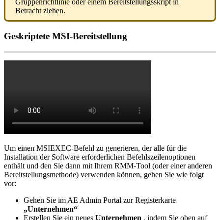
Gruppenrichtlinie
oder
einem
Bereitstellungsskript
in
Betracht
ziehen
.
Geskriptete
MSI
-
Bereitstellung
Um
einen
MSIEXEC
-
Befehl
zu
generieren
,
der
alle
f
ü
r
die
Installation
der
Software
erforderlichen
Befehlszeilenoptionen
enth
ä
lt
und
den
Sie
dann
mit
Ihrem
RMM
-
Tool
(
oder
einer
anderen
Bereitstellungsmethode
)
verwenden
k
ö
nnen
,
gehen
Sie
wie
folgt
vor
:
Gehen
Sie
im
AE
Admin
Portal
zur
Registerkarte
„
Unternehmen
“
Erstellen
Sie
ein
neues
Unternehmen
,
indem
Sie
oben
auf