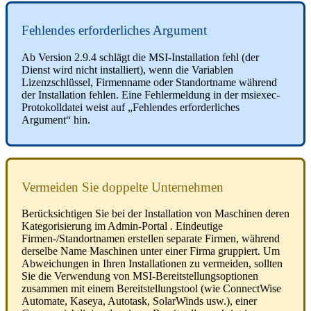
Fehlendes
erforderliches
Argument
Ab
Version
2
.
9
.
4
schl
ä
gt
die
MSI
-
Installation
fehl
(
der
Dienst
wird
nicht
installiert
)
,
wenn
die
Variablen
Lizenzschl
ü
ssel
,
Firmenname
oder
Standortname
w
ä
hrend
der
Installation
fehlen
.
Eine
Fehlermeldung
in
der
msiexec
-
Protokolldatei
weist
auf
„
Fehlendes
erforderliches
Argument
“
hin
.
Vermeiden
Sie
doppelte
Unternehmen
Ber
ü
cksichtigen
Sie
bei
der
Installation
von
Maschinen
deren
Kategorisierung
im
Admin
-
Portal
.
Eindeutige
Firmen
-
/
Standortnamen
erstellen
separate
Firmen
,
w
ä
hrend
derselbe
Name
Maschinen
unter
einer
Firma
gruppiert
.
Um
Abweichungen
in
Ihren
Installationen
zu
vermeiden
,
sollten
Sie
die
Verwendung
von
MSI
-
Bereitstellungsoptionen
zusammen
mit
einem
Bereitstellungstool
(
wie
ConnectWise
Automate
,
Kaseya
,
Autotask
,
SolarWinds
usw
.
)
,
einer