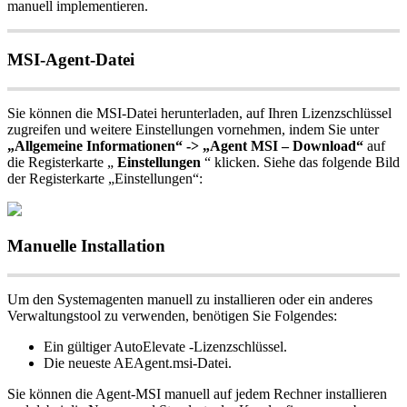
manuell
implementieren
.
MSI
-
Agent
-
Datei
Sie
k
ö
nnen
die
MSI
-
Datei
herunterladen
,
auf
Ihren
Lizenzschl
ü
ssel
zugreifen
und
weitere
Einstellungen
vornehmen
,
indem
Sie
unter
„
Allgemeine
Informationen
“
-
>
„
Agent
MSI
–
Download
“
auf
die
Registerkarte
„
Einstellungen
“
klicken
.
Siehe
das
folgende
Bild
der
Registerkarte
„
Einstellungen
“
:
Manuelle
Installation
Um
den
Systemagenten
manuell
zu
installieren
oder
ein
anderes
Verwaltungstool
zu
verwenden
,
ben
ö
tigen
Sie
Folgendes
:
Ein
g
ü
ltiger
AutoElevate
-
Lizenzschl
ü
ssel
.
Die
neueste
AEAgent
.
msi
-
Datei
.
Sie
k
ö
nnen
die
Agent
-
MSI
manuell
auf
jedem
Rechner
installieren