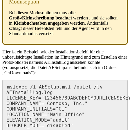
Modusoption
Bei
diesen
Modusoptionen
muss
die
Gro
ß
-
/
Kleinschreibung
beachtet
werden
,
und
sie
sollten
in
Kleinbuchstaben
angegeben
werden
.
Andernfalls
schl
ä
gt
dieser
Befehlsteil
fehl
und
der
Agent
wird
in
den
Standardmodus
versetzt
.
Hier
ist
ein
Beispiel
,
wie
der
Installationsbefehl
f
ü
r
eine
unbeaufsichtigte
Installation
im
Hintergrund
und
zum
Erstellen
einer
Protokolldatei
namens
AEInstallLog
aussehen
k
ö
nnte
(
vorausgesetzt
,
die
Datei
AESetup
.
msi
befindet
sich
im
Ordner
„
C
:
\
Downloads
“
)
:
msiexec
/
i
AESetup
.
msi
/
quiet
/
lv
AEInstallLog
.
log
LICENSE_KEY
=
"
123456789ABCDEFGYOURLICENSEKE
COMPANY_NAME
=
"
Contoso
,
Inc
.
"
COMPANY_INITIALS
=
"
CI
"
LOCATION_NAME
=
"
Main
Office
"
ELEVATION_MODE
=
"
audit
"
BLOCKER_MODE
=
"
disabled
"