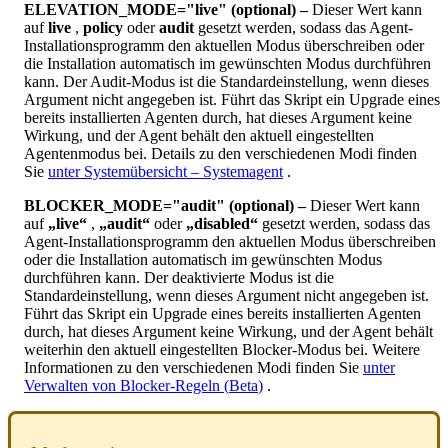
ELEVATION_MODE
=
"
live
"
(
optional
)
–
Dieser
Wert
kann
auf
live
,
policy
oder
audit
gesetzt
werden
,
sodass
das
Agent
-
Installationsprogramm
den
aktuellen
Modus
ü
berschreiben
oder
die
Installation
automatisch
im
gew
ü
nschten
Modus
durchf
ü
hren
kann
.
Der
Audit
-
Modus
ist
die
Standardeinstellung
,
wenn
dieses
Argument
nicht
angegeben
ist
.
F
ü
hrt
das
Skript
ein
Upgrade
eines
bereits
installierten
Agenten
durch
,
hat
dieses
Argument
keine
Wirkung
,
und
der
Agent
beh
ä
lt
den
aktuell
eingestellten
Agentenmodus
bei
.
Details
zu
den
verschiedenen
Modi
finden
Sie
unter
System
ü
bersicht
–
Systemagent
.
BLOCKER_MODE
=
"
audit
"
(
optional
)
–
Dieser
Wert
kann
auf
„
live
“
,
„
audit
“
oder
„
disabled
“
gesetzt
werden
,
sodass
das
Agent
-
Installationsprogramm
den
aktuellen
Modus
ü
berschreiben
oder
die
Installation
automatisch
im
gew
ü
nschten
Modus
durchf
ü
hren
kann
.
Der
deaktivierte
Modus
ist
die
Standardeinstellung
,
wenn
dieses
Argument
nicht
angegeben
ist
.
F
ü
hrt
das
Skript
ein
Upgrade
eines
bereits
installierten
Agenten
durch
,
hat
dieses
Argument
keine
Wirkung
,
und
der
Agent
beh
ä
lt
weiterhin
den
aktuell
eingestellten
Blocker
-
Modus
bei
.
Weitere
Informationen
zu
den
verschiedenen
Modi
finden
Sie
unter
Verwalten
von
Blocker
-
Regeln
(
Beta
)
.