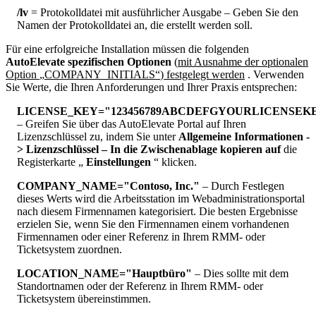
/
lv
=
Protokolldatei
mit
ausf
ü
hrlicher
Ausgabe
–
Geben
Sie
den
Namen
der
Protokolldatei
an
,
die
erstellt
werden
soll
.
F
ü
r
eine
erfolgreiche
Installation
m
ü
ssen
die
folgenden
AutoElevate
spezifischen
Optionen
(
mit
Ausnahme
der
optionalen
Option
„
COMPANY_INITIALS
“
)
festgelegt
werden
.
Verwenden
Sie
Werte
,
die
Ihren
Anforderungen
und
Ihrer
Praxis
entsprechen
:
LICENSE_KEY
=
"
123456789ABCDEFGYOURLICENSEK
–
Greifen
Sie
ü
ber
das
AutoElevate
Portal
auf
Ihren
Lizenzschl
ü
ssel
zu
,
indem
Sie
unter
Allgemeine
Informationen
-
>
Lizenzschl
ü
ssel
–
In
die
Zwischenablage
kopieren
auf
die
Registerkarte
„
Einstellungen
“
klicken
.
COMPANY_NAME
=
"
Contoso
,
Inc
.
"
–
Durch
Festlegen
dieses
Werts
wird
die
Arbeitsstation
im
Webadministrationsportal
nach
diesem
Firmennamen
kategorisiert
.
Die
besten
Ergebnisse
erzielen
Sie
,
wenn
Sie
den
Firmennamen
einem
vorhandenen
Firmennamen
oder
einer
Referenz
in
Ihrem
RMM
-
oder
Ticketsystem
zuordnen
.
LOCATION_NAME
=
"
Hauptb
ü
ro
"
–
Dies
sollte
mit
dem
Standortnamen
oder
der
Referenz
in
Ihrem
RMM
-
oder
Ticketsystem
ü
bereinstimmen
.