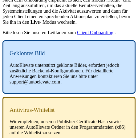
Zeit
lang
auszuf
ü
hren
,
um
das
aktuelle
Benutzerverhalten
,
die
Systemeinstellungen
und
die
Aktivit
ä
t
auszuwerten
und
dann
f
ü
r
jeden
Client
einen
entsprechenden
Aktionsplan
zu
erstellen
,
bevor
Sie
ihn
in
den
Live
-
Modus
wechseln
.
Bitte
lesen
Sie
unseren
Leitfaden
zum
Client
Onboarding
.
Geklontes
Bild
AutoElevate
unterst
ü
tzt
geklonte
Bilder
,
erfordert
jedoch
zus
ä
tzliche
Backend
-
Konfigurationen
.
F
ü
r
detaillierte
Anweisungen
kontaktieren
Sie
uns
bitte
unter
support
@
autoelevate
.
com
.
Antivirus
-
Whitelist
Wir
empfehlen
,
unseren
Publisher
Certificate
Hash
sowie
unseren
AutoElevate
Ordner
in
den
Programmdateien
(
x86
)
auf
die
Whitelist
zu
setzen
.