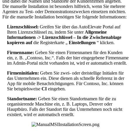
und
dabei
die
Namen
und
Standorte
der
Kundenfirmen
angeben
.
Die
manuelle
Installation
ist
besonders
hilfreich
,
wenn
Sie
mehrere
Agenten
zu
Test
-
oder
Demonstrationszwecken
einsetzen
m
ö
chten
.
F
ü
r
die
manuelle
Installation
ben
ö
tigen
Sie
folgende
Informationen
:
Lizenzschl
ü
ssel
:
Greifen
Sie
ü
ber
das
AutoElevate
Portal
auf
Ihren
Lizenzschl
ü
ssel
zu
,
indem
Sie
unter
Allgemeine
Informationen
-
>
Lizenzschl
ü
ssel
–
In
die
Zwischenablage
kopieren
auf
die
Registerkarte
„
Einstellungen
“
klicken
.
Firmenname
:
Geben
Sie
einen
Firmennamen
f
ü
r
den
Kunden
ein
,
z
.
B
.
„
Contoso
,
Inc
.
“
.
Falls
der
hier
eingegebene
Firmenname
im
Admin
-
Portal
nicht
vorhanden
ist
,
wird
er
automatisch
erstellt
.
Firmeninitialen
:
Geben
Sie
zwei
-
oder
dreistellige
Initialen
f
ü
r
das
Unternehmen
ein
.
Diese
dienen
als
schnelle
Referenz
in
der
App
f
ü
r
mobile
Benachrichtigungen
.
F
ü
r
Contoso
,
Inc
.
k
ö
nnen
Sie
beispielsweise
CI
eingeben
.
Standortname
:
Geben
Sie
einen
Standortnamen
f
ü
r
die
zu
organisierende
Maschine
ein
,
z
.
B
.
Laptops
,
Denver
oder
Hauptb
ü
ro
.
Falls
der
Standort
f
ü
r
das
Unternehmen
noch
nicht
existiert
,
wird
er
automatisch
erstellt
.