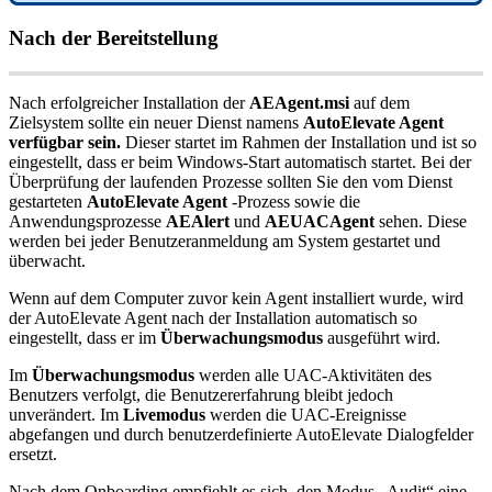
Nach
der
Bereitstellung
Nach
erfolgreicher
Installation
der
AEAgent
.
msi
auf
dem
Zielsystem
sollte
ein
neuer
Dienst
namens
AutoElevate
Agent
verf
ü
gbar
sein
.
Dieser
startet
im
Rahmen
der
Installation
und
ist
so
eingestellt
,
dass
er
beim
Windows
-
Start
automatisch
startet
.
Bei
der
Ü
berpr
ü
fung
der
laufenden
Prozesse
sollten
Sie
den
vom
Dienst
gestarteten
AutoElevate
Agent
-
Prozess
sowie
die
Anwendungsprozesse
AEAlert
und
AEUACAgent
sehen
.
Diese
werden
bei
jeder
Benutzeranmeldung
am
System
gestartet
und
ü
berwacht
.
Wenn
auf
dem
Computer
zuvor
kein
Agent
installiert
wurde
,
wird
der
AutoElevate
Agent
nach
der
Installation
automatisch
so
eingestellt
,
dass
er
im
Ü
berwachungsmodus
ausgef
ü
hrt
wird
.
Im
Ü
berwachungsmodus
werden
alle
UAC
-
Aktivit
ä
ten
des
Benutzers
verfolgt
,
die
Benutzererfahrung
bleibt
jedoch
unver
ä
ndert
.
Im
Livemodus
werden
die
UAC
-
Ereignisse
abgefangen
und
durch
benutzerdefinierte
AutoElevate
Dialogfelder
ersetzt
.
Nach
dem
Onboarding
empfiehlt
es
sich
,
den
Modus
„
Audit
“
eine