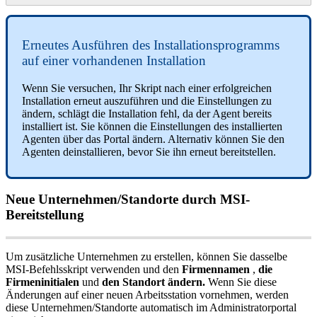
Erneutes
Ausf
ü
hren
des
Installationsprogramms
auf
einer
vorhandenen
Installation
Wenn
Sie
versuchen
,
Ihr
Skript
nach
einer
erfolgreichen
Installation
erneut
auszuf
ü
hren
und
die
Einstellungen
zu
ä
ndern
,
schl
ä
gt
die
Installation
fehl
,
da
der
Agent
bereits
installiert
ist
.
Sie
k
ö
nnen
die
Einstellungen
des
installierten
Agenten
ü
ber
das
Portal
ä
ndern
.
Alternativ
k
ö
nnen
Sie
den
Agenten
deinstallieren
,
bevor
Sie
ihn
erneut
bereitstellen
.
Neue
Unternehmen
/
Standorte
durch
MSI
-
Bereitstellung
Um
zus
ä
tzliche
Unternehmen
zu
erstellen
,
k
ö
nnen
Sie
dasselbe
MSI
-
Befehlsskript
verwenden
und
den
Firmennamen
,
die
Firmeninitialen
und
den
Standort
ä
ndern
.
Wenn
Sie
diese
Ä
nderungen
auf
einer
neuen
Arbeitsstation
vornehmen
,
werden
diese
Unternehmen
/
Standorte
automatisch
im
Administratorportal