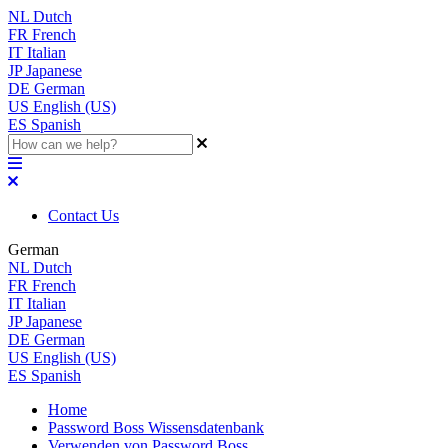
NL
Dutch
FR
French
IT
Italian
JP
Japanese
DE
German
US
English (US)
ES
Spanish
Contact Us
German
NL
Dutch
FR
French
IT
Italian
JP
Japanese
DE
German
US
English (US)
ES
Spanish
Home
Password Boss Wissensdatenbank
Verwenden von Password Boss