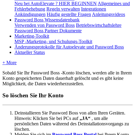
Neu bei AutoElevate ? HIER BEGINNEN
Allgemeines und
Fehlerbehebung
Regeln verwalten
Integrationen
Ankündigungen
Häufig gestellte Fragen
Anleitungsvideos
Password Boss Wissensdatenbank
Verwenden von Password Boss
Betriebswirtschaftslehre
Password Boss Partner Dokumente
Marketing-Toolkit
MSP -Marketing- und Schulungs-Toolkit
Änderungsprotokolle für Autoelevate und Password Boss
Aktueller Status
+ More
Sobald
Sie
Ihr
Password
Boss
-
Konto
l
ö
schen
,
werden
alle
in
Ihrem
Konto
gespeicherten
Daten
dauerhaft
gel
ö
scht
und
es
gibt
keine
M
ö
glichkeit
,
die
Daten
wiederherzustellen
.
So
l
ö
schen
Sie
Ihr
Konto
Deinstallieren
Sie
Password
Boss
von
allen
Ihren
Ger
ä
ten
.
Hinweis
:
Klicken
Sie
bei
PCs
auf
„
JA
“
,
um
alle
pers
ö
nlichen
Daten
w
ä
hrend
des
Deinstallationsvorgangs
zu
l
ö
schen
.
Melden
Sie
sich
im
Password
Boss
Portal
bei
Ihrem
Konto