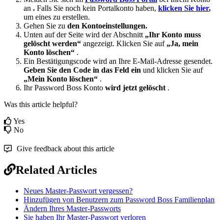
an
.
Falls
Sie
noch
kein
Portalkonto
haben
,
klicken
Sie
hier
,
um
eines
zu
erstellen
.
Gehen
Sie
zu
den
Kontoeinstellungen
.
Unten
auf
der
Seite
wird
der
Abschnitt
„
Ihr
Konto
muss
gel
ö
scht
werden
“
angezeigt
.
Klicken
Sie
auf
„
Ja
,
mein
Konto
l
ö
schen
“
.
Ein
Best
ä
tigungscode
wird
an
Ihre
E
-
Mail
-
Adresse
gesendet
.
Geben
Sie
den
Code
in
das
Feld
ein
und
klicken
Sie
auf
„
Mein
Konto
l
ö
schen
“
.
Ihr
Password
Boss
Konto
wird
jetzt
gel
ö
scht
.
Was this article helpful?
Yes
No
Give feedback about this article
Related Articles
Neues Master-Passwort vergessen?
Hinzufügen von Benutzern zum Password Boss Familienplan
Ändern Ihres Master-Passworts
Sie haben Ihr Master-Passwort verloren