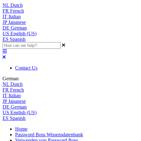
NL
Dutch
FR
French
IT
Italian
JP
Japanese
DE
German
US
English (US)
ES
Spanish
Contact Us
German
NL
Dutch
FR
French
IT
Italian
JP
Japanese
DE
German
US
English (US)
ES
Spanish
Home
Password Boss Wissensdatenbank
Verwenden von Password Boss