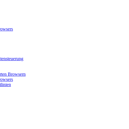
rowsers
tensteuerung
rten Browsern
rowsers
linien