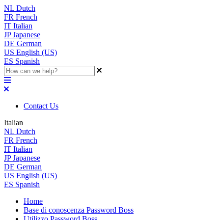
NL
Dutch
FR
French
IT
Italian
JP
Japanese
DE
German
US
English (US)
ES
Spanish
Contact Us
Italian
NL
Dutch
FR
French
IT
Italian
JP
Japanese
DE
German
US
English (US)
ES
Spanish
Home
Base di conoscenza Password Boss
Utilizzo Password Boss