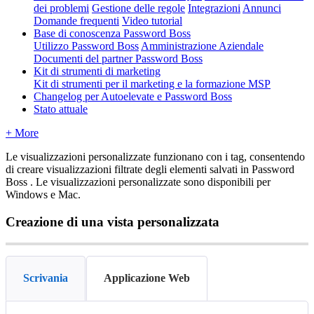
dei problemi
Gestione delle regole
Integrazioni
Annunci
Domande frequenti
Video tutorial
Base di conoscenza Password Boss
Utilizzo Password Boss
Amministrazione Aziendale
Documenti del partner Password Boss
Kit di strumenti di marketing
Kit di strumenti per il marketing e la formazione MSP
Changelog per Autoelevate e Password Boss
Stato attuale
+ More
Le
visualizzazioni
personalizzate
funzionano
con
i
tag
,
consentendo
di
creare
visualizzazioni
filtrate
degli
elementi
salvati
in
Password
Boss
.
Le
visualizzazioni
personalizzate
sono
disponibili
per
Windows
e
Mac
.
Creazione
di
una
vista
personalizzata
Scrivania
Applicazione Web