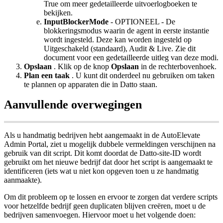
True
om
meer
gedetailleerde
uitvoerlogboeken
te
bekijken
.
InputBlockerMode
-
OPTIONEEL
-
De
blokkeringsmodus
waarin
de
agent
in
eerste
instantie
wordt
ingesteld
.
Deze
kan
worden
ingesteld
op
Uitgeschakeld
(
standaard
)
,
Audit
&
Live
.
Zie
dit
document
voor
een
gedetailleerde
uitleg
van
deze
modi
.
Opslaan
.
Klik
op
de
knop
Opslaan
in
de
rechterbovenhoek
.
Plan
een
taak
.
U
kunt
dit
onderdeel
nu
gebruiken
om
taken
te
plannen
op
apparaten
die
in
Datto
staan
.
Aanvullende
overwegingen
Als
u
handmatig
bedrijven
hebt
aangemaakt
in
de
AutoElevate
Admin
Portal
,
ziet
u
mogelijk
dubbele
vermeldingen
verschijnen
na
gebruik
van
dit
script
.
Dit
komt
doordat
de
Datto
-
site
-
ID
wordt
gebruikt
om
het
nieuwe
bedrijf
dat
door
het
script
is
aangemaakt
te
identificeren
(
iets
wat
u
niet
kon
opgeven
toen
u
ze
handmatig
aanmaakte
)
.
Om
dit
probleem
op
te
lossen
en
ervoor
te
zorgen
dat
verdere
scripts
voor
hetzelfde
bedrijf
geen
duplicaten
blijven
cre
ë
ren
,
moet
u
de
bedrijven
samenvoegen
.
Hiervoor
moet
u
het
volgende
doen
: