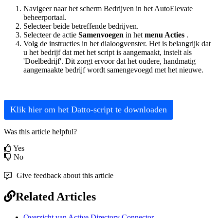
Navigeer
naar
het
scherm
Bedrijven
in
het
AutoElevate
beheerportaal
.
Selecteer
beide
betreffende
bedrijven
.
Selecteer
de
actie
Samenvoegen
in
het
menu
Acties
.
Volg
de
instructies
in
het
dialoogvenster
.
Het
is
belangrijk
dat
u
het
bedrijf
dat
met
het
script
is
aangemaakt
,
instelt
als
'
Doelbedrijf
'
.
Dit
zorgt
ervoor
dat
het
oudere
,
handmatig
aangemaakte
bedrijf
wordt
samengevoegd
met
het
nieuwe
.
Klik
hier
om
het
Datto
-
script
te
downloaden
Was this article helpful?
Yes
No
Give feedback about this article
Related Articles
Overzicht van Active Directory Connector