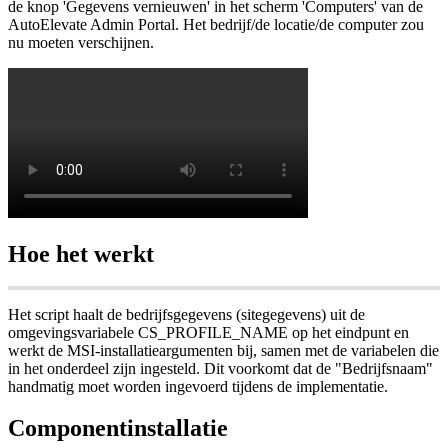
de
knop
'
Gegevens
vernieuwen
'
in
het
scherm
'
Computers
'
van
de
AutoElevate
Admin
Portal
.
Het
bedrijf
/
de
locatie
/
de
computer
zou
nu
moeten
verschijnen
.
Hoe
het
werkt
Het
script
haalt
de
bedrijfsgegevens
(
sitegegevens
)
uit
de
omgevingsvariabele
CS_PROFILE_NAME
op
het
eindpunt
en
werkt
de
MSI
-
installatieargumenten
bij
,
samen
met
de
variabelen
die
in
het
onderdeel
zijn
ingesteld
.
Dit
voorkomt
dat
de
"
Bedrijfsnaam
"
handmatig
moet
worden
ingevoerd
tijdens
de
implementatie
.
Componentinstallatie