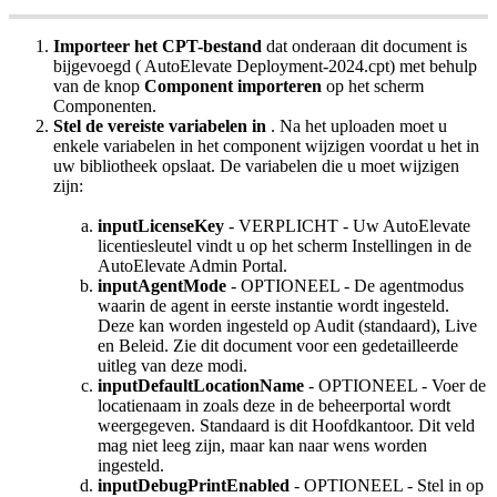
Importeer
het
CPT
-
bestand
dat
onderaan
dit
document
is
bijgevoegd
(
AutoElevate
Deployment
-
2024
.
cpt
)
met
behulp
van
de
knop
Component
importeren
op
het
scherm
Componenten
.
Stel
de
vereiste
variabelen
in
.
Na
het
uploaden
moet
u
enkele
variabelen
in
het
component
wijzigen
voordat
u
het
in
uw
bibliotheek
opslaat
.
De
variabelen
die
u
moet
wijzigen
zijn
:
inputLicenseKey
-
VERPLICHT
-
Uw
AutoElevate
licentiesleutel
vindt
u
op
het
scherm
Instellingen
in
de
AutoElevate
Admin
Portal
.
inputAgentMode
-
OPTIONEEL
-
De
agentmodus
waarin
de
agent
in
eerste
instantie
wordt
ingesteld
.
Deze
kan
worden
ingesteld
op
Audit
(
standaard
)
,
Live
en
Beleid
.
Zie
dit
document
voor
een
gedetailleerde
uitleg
van
deze
modi
.
inputDefaultLocationName
-
OPTIONEEL
-
Voer
de
locatienaam
in
zoals
deze
in
de
beheerportal
wordt
weergegeven
.
Standaard
is
dit
Hoofdkantoor
.
Dit
veld
mag
niet
leeg
zijn
,
maar
kan
naar
wens
worden
ingesteld
.
inputDebugPrintEnabled
-
OPTIONEEL
-
Stel
in
op