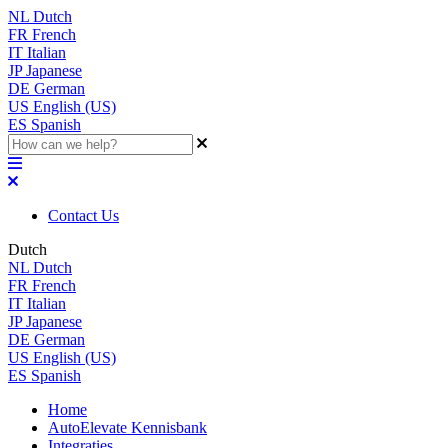
NL
Dutch
FR
French
IT
Italian
JP
Japanese
DE
German
US
English (US)
ES
Spanish
Contact Us
Dutch
NL
Dutch
FR
French
IT
Italian
JP
Japanese
DE
German
US
English (US)
ES
Spanish
Home
AutoElevate Kennisbank
Integraties