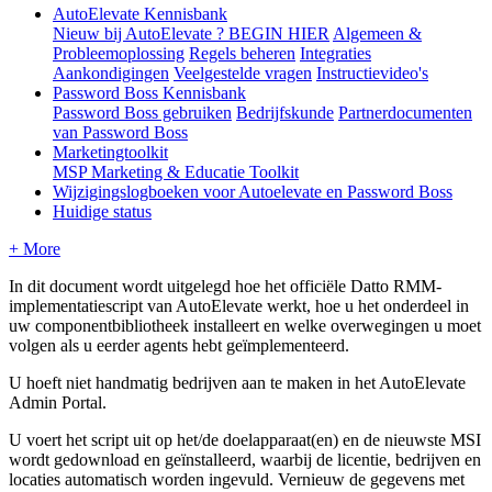
AutoElevate Kennisbank
Nieuw bij AutoElevate ? BEGIN HIER
Algemeen &
Probleemoplossing
Regels beheren
Integraties
Aankondigingen
Veelgestelde vragen
Instructievideo's
Password Boss Kennisbank
Password Boss gebruiken
Bedrijfskunde
Partnerdocumenten
van Password Boss
Marketingtoolkit
MSP Marketing & Educatie Toolkit
Wijzigingslogboeken voor Autoelevate en Password Boss
Huidige status
+ More
In
dit
document
wordt
uitgelegd
hoe
het
offici
ë
le
Datto
RMM
-
implementatiescript
van
AutoElevate
werkt
,
hoe
u
het
onderdeel
in
uw
componentbibliotheek
installeert
en
welke
overwegingen
u
moet
volgen
als
u
eerder
agents
hebt
ge
ï
mplementeerd
.
U
hoeft
niet
handmatig
bedrijven
aan
te
maken
in
het
AutoElevate
Admin
Portal
.
U
voert
het
script
uit
op
het
/
de
doelapparaat
(
en
)
en
de
nieuwste
MSI
wordt
gedownload
en
ge
ï
nstalleerd
,
waarbij
de
licentie
,
bedrijven
en
locaties
automatisch
worden
ingevuld
.
Vernieuw
de
gegevens
met