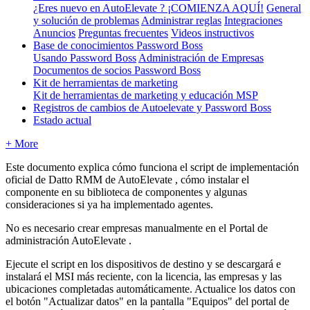
¿Eres nuevo en AutoElevate ? ¡COMIENZA AQUÍ!
General
y solución de problemas
Administrar reglas
Integraciones
Anuncios
Preguntas frecuentes
Videos instructivos
Base de conocimientos Password Boss
Usando Password Boss
Administración de Empresas
Documentos de socios Password Boss
Kit de herramientas de marketing
Kit de herramientas de marketing y educación MSP
Registros de cambios de Autoelevate y Password Boss
Estado actual
+ More
Este
documento
explica
c
ó
mo
funciona
el
script
de
implementaci
ó
n
oficial
de
Datto
RMM
de
AutoElevate
,
c
ó
mo
instalar
el
componente
en
su
biblioteca
de
componentes
y
algunas
consideraciones
si
ya
ha
implementado
agentes
.
No
es
necesario
crear
empresas
manualmente
en
el
Portal
de
administraci
ó
n
AutoElevate
.
Ejecute
el
script
en
los
dispositivos
de
destino
y
se
descargar
á
e
instalar
á
el
MSI
m
á
s
reciente
,
con
la
licencia
,
las
empresas
y
las
ubicaciones
completadas
autom
á
ticamente
.
Actualice
los
datos
con
el
bot
ó
n
"
Actualizar
datos
"
en
la
pantalla
"
Equipos
"
del
portal
de