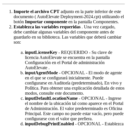
Importe
el
archivo
CPT
adjunto
en
la
parte
inferior
de
este
documento
(
AutoElevate
Deployment
-
2024
.
cpt
)
utilizando
el
bot
ó
n
Importar
componente
en
la
pantalla
Componentes
.
Establezca
las
variables
requeridas
.
Una
vez
cargado
,
debe
cambiar
algunas
variables
del
componente
antes
de
guardarlo
en
su
biblioteca
.
Las
variables
que
deber
á
cambiar
son
:
inputLicenseKey
-
REQUERIDO
-
Su
clave
de
licencia
AutoElevate
se
encuentra
en
la
pantalla
Configuraci
ó
n
en
el
Portal
de
administraci
ó
n
AutoElevate
.
inputAgentMode
-
OPCIONAL
-
El
modo
de
agente
en
el
que
se
configurar
á
inicialmente
.
Puede
configurarse
en
Auditor
í
a
(
predeterminado
)
,
En
vivo
y
Pol
í
tica
.
Para
obtener
una
explicaci
ó
n
detallada
de
estos
modos
,
consulte
este
documento
.
inputDefaultLocationName
-
OPCIONAL
-
Ingrese
el
nombre
de
la
ubicaci
ó
n
tal
como
aparece
en
el
Portal
de
Administraci
ó
n
.
El
valor
predeterminado
es
Oficina
Principal
.
Este
campo
no
puede
estar
vac
í
o
,
pero
puede
configurarse
con
el
valor
que
prefiera
.
inputDebugPrintEnabled
-
OPCIONAL
-
Establezca