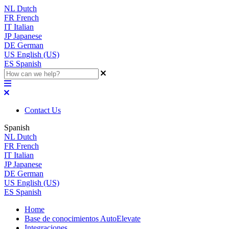
NL
Dutch
FR
French
IT
Italian
JP
Japanese
DE
German
US
English (US)
ES
Spanish
Contact Us
Spanish
NL
Dutch
FR
French
IT
Italian
JP
Japanese
DE
German
US
English (US)
ES
Spanish
Home
Base de conocimientos AutoElevate
Integraciones