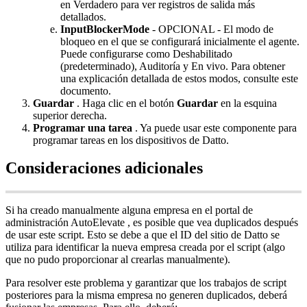
en
Verdadero
para
ver
registros
de
salida
m
á
s
detallados
.
InputBlockerMode
-
OPCIONAL
-
El
modo
de
bloqueo
en
el
que
se
configurar
á
inicialmente
el
agente
.
Puede
configurarse
como
Deshabilitado
(
predeterminado
)
,
Auditor
í
a
y
En
vivo
.
Para
obtener
una
explicaci
ó
n
detallada
de
estos
modos
,
consulte
este
documento
.
Guardar
.
Haga
clic
en
el
bot
ó
n
Guardar
en
la
esquina
superior
derecha
.
Programar
una
tarea
.
Ya
puede
usar
este
componente
para
programar
tareas
en
los
dispositivos
de
Datto
.
Consideraciones
adicionales
Si
ha
creado
manualmente
alguna
empresa
en
el
portal
de
administraci
ó
n
AutoElevate
,
es
posible
que
vea
duplicados
despu
é
s
de
usar
este
script
.
Esto
se
debe
a
que
el
ID
del
sitio
de
Datto
se
utiliza
para
identificar
la
nueva
empresa
creada
por
el
script
(
algo
que
no
pudo
proporcionar
al
crearlas
manualmente
)
.
Para
resolver
este
problema
y
garantizar
que
los
trabajos
de
script
posteriores
para
la
misma
empresa
no
generen
duplicados
,
deber
á