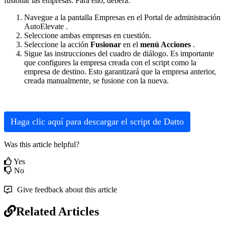
fusionar
las
empresas
.
Para
ello
,
deber
á
:
Navegue
a
la
pantalla
Empresas
en
el
Portal
de
administraci
ó
n
AutoElevate
.
Seleccione
ambas
empresas
en
cuesti
ó
n
.
Seleccione
la
acci
ó
n
Fusionar
en
el
men
ú
Acciones
.
Sigue
las
instrucciones
del
cuadro
de
di
á
logo
.
Es
importante
que
configures
la
empresa
creada
con
el
script
como
la
empresa
de
destino
.
Esto
garantizar
á
que
la
empresa
anterior
,
creada
manualmente
,
se
fusione
con
la
nueva
.
Haga
clic
aqu
í
para
descargar
el
script
de
Datto
Was this article helpful?
Yes
No
Give feedback about this article
Related Articles