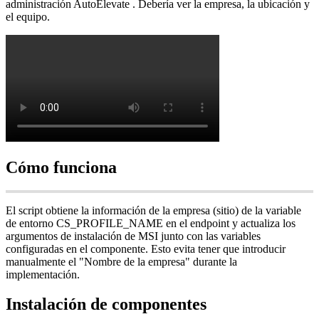
administraci
ó
n
AutoElevate
.
Deber
í
a
ver
la
empresa
,
la
ubicaci
ó
n
y
el
equipo
.
C
ó
mo
funciona
El
script
obtiene
la
informaci
ó
n
de
la
empresa
(
sitio
)
de
la
variable
de
entorno
CS_PROFILE_NAME
en
el
endpoint
y
actualiza
los
argumentos
de
instalaci
ó
n
de
MSI
junto
con
las
variables
configuradas
en
el
componente
.
Esto
evita
tener
que
introducir
manualmente
el
"
Nombre
de
la
empresa
"
durante
la
implementaci
ó
n
.
Instalaci
ó
n
de
componentes