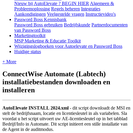
Nieuw bij AutoElevate ? BEGIN HIER
Algemeen &
Probleemoplossing
Regels beheren
Integraties
Aankondigingen
Veelgestelde vragen
Instructievideo's
Password Boss Kennisbank
Password Boss gebruiken
Bedrijfskunde
Partnerdocumenten
van Password Boss
Marketingtoolkit
MSP Marketing & Educatie Toolkit
Wijzigingslogboeken voor Autoelevate en Password Boss
Huidige status
+ More
ConnectWise
Automate
(
Labtech
)
installatiebestanden
downloaden
en
installeren
AutoElevate
INSTALL
2024
.
xml
-
dit
script
downloadt
de
MSI
en
stelt
de
bedrijfsnaam
,
locatie
en
licentiesleutel
in
als
variabelen
.
Sla
voordat
u
het
script
uitvoert
uw
AE
-
licentiesleutel
op
in
het
tabblad
Bedrijf
/
Info
in
Automate
.
Dit
script
initieert
een
stille
installatie
van
de
Agent
in
de
auditmodus
.