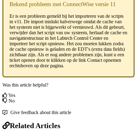
Bekend
probleem
met
ConnectWise
versie
11
Er
is
een
probleem
gemeld
bij
het
importeren
van
de
scripts
in
v11
.
De
import
mislukt
halverwege
omdat
de
cache
van
het
systeem
niet
is
bijgewerkt
of
vernieuwd
.
Als
dit
gebeurt
,
verwijder
dan
het
script
van
uw
systeem
,
herlaad
de
cache
en
navigatiestructuur
in
het
Labtech
Control
Center
en
importeer
het
script
opnieuw
.
Het
zou
moeten
lukken
zodra
de
cache
opnieuw
is
geladen
en
de
EDT
'
s
(
extra
data
fields
)
zichtbaar
zijn
.
Als
er
nog
andere
problemen
zijn
,
kunt
u
een
ticket
openen
door
te
klikken
op
de
link
Contact
opnemen
rechtsboven
op
deze
pagina
.
Was this article helpful?
Yes
No
Give feedback about this article
Related Articles