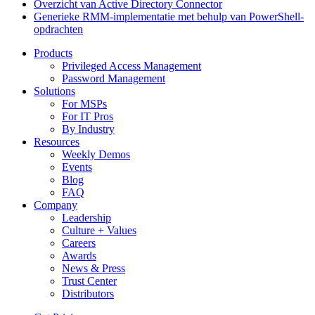
Overzicht van Active Directory Connector
Generieke RMM-implementatie met behulp van PowerShell-
opdrachten
Products
Privileged Access Management
Password Management
Solutions
For MSPs
For IT Pros
By Industry
Resources
Weekly Demos
Events
Blog
FAQ
Company
Leadership
Culture + Values
Careers
Awards
News & Press
Trust Center
Distributors