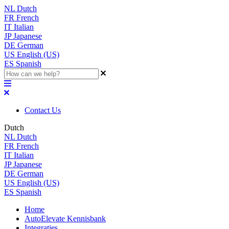
NL
Dutch
FR
French
IT
Italian
JP
Japanese
DE
German
US
English (US)
ES
Spanish
Contact Us
Dutch
NL
Dutch
FR
French
IT
Italian
JP
Japanese
DE
German
US
English (US)
ES
Spanish
Home
AutoElevate Kennisbank
Integraties