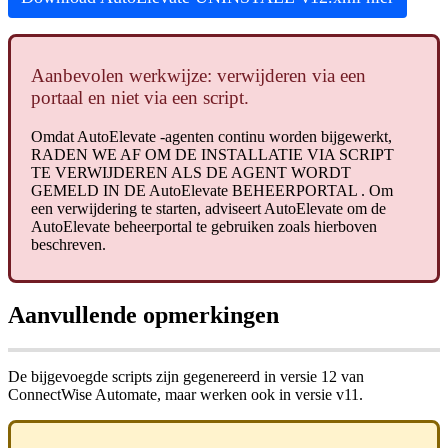
Aanbevolen
werkwijze
:
verwijderen
via
een
portaal
en
niet
via
een
script
.
Omdat
AutoElevate
-
agenten
continu
worden
bijgewerkt
,
RADEN
WE
AF
OM
DE
INSTALLATIE
VIA
SCRIPT
TE
VERWIJDEREN
ALS
DE
AGENT
WORDT
GEMELD
IN
DE
AutoElevate
BEHEERPORTAL
.
Om
een
verwijdering
te
starten
,
adviseert
AutoElevate
om
de
AutoElevate
beheerportal
te
gebruiken
zoals
hierboven
beschreven
.
Aanvullende
opmerkingen
De
bijgevoegde
scripts
zijn
gegenereerd
in
versie
12
van
ConnectWise
Automate
,
maar
werken
ook
in
versie
v11
.