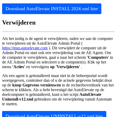
Download
AutoElevate
INSTALL
2024
.
xml
hier
Verwijderen
Als
het
nodig
is
de
agent
te
verwijderen
,
raden
we
aan
de
computer
te
verwijderen
uit
de
AutoElevate
Admin
Portal
(
https
:
/
/
msp
.
autoelevate
.
com
)
.
Dit
verwijdert
de
computer
uit
de
Admin
Portal
en
start
ook
een
verwijdering
van
de
AE
Agent
.
Om
de
computer
te
verwijderen
,
gaat
u
naar
het
scherm
'
Computers
'
in
de
AE
Admin
Portal
en
selecteert
u
de
computer
(
s
)
.
Klik
op
het
menu
'
Acties
'
en
vervolgens
op
'
Verwijderen
'
.
Als
een
agent
is
ge
ï
nstalleerd
maar
niet
in
de
beheerportal
wordt
weergegeven
,
controleer
dan
of
u
de
actuele
gegevens
bekijkt
door
op
de
knop
Gegevens
vernieuwen
in
de
rechterbovenhoek
van
het
scherm
te
klikken
.
Als
u
hebt
bevestigd
dat
AutoElevate
op
de
doelcomputer
is
ge
ï
nstalleerd
,
kunt
u
het
script
AutoElevate
Uninstall
-
v12
.
xml
gebruiken
om
de
verwijdering
vanuit
Automate
te
starten
.
Download
AutoElevate
UNINSTALL
-
v12
.
xml
hier