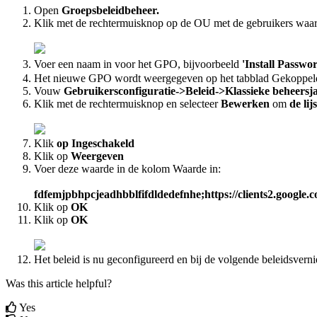
Open
Groepsbeleidbeheer
.
Klik
met
de
rechtermuisknop
op
de
OU
met
de
gebruikers
waar
Voer
een
naam
in
voor
het
GPO
,
bijvoorbeeld
'
Install
Passwo
Het
nieuwe
GPO
wordt
weergegeven
op
het
tabblad
Gekoppel
Vouw
Gebruikersconfiguratie
-
>
Beleid
-
>
Klassieke
beheersj
Klik
met
de
rechtermuisknop
en
selecteer
Bewerken
om
de
lij
Klik
op
Ingeschakeld
Klik
op
Weergeven
Voer
deze
waarde
in
de
kolom
Waarde
in
:
fdfemjpbhpcjeadhbblfifdldedefnhe
;
https
:
/
/
clients2
.
google
.
c
Klik
op
OK
Klik
op
OK
Het
beleid
is
nu
geconfigureerd
en
bij
de
volgende
beleidsvern
Was this article helpful?
Yes