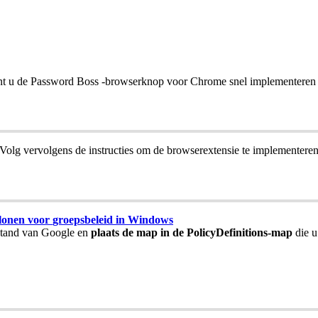
nt
u
de
Password
Boss
-
browserknop
voor
Chrome
snel
implementeren
Volg
vervolgens
de
instructies
om
de
browserextensie
te
implementere
lonen
voor
groepsbeleid
in
Windows
stand
van
Google
en
plaats
de
map
in
de
PolicyDefinitions
-
map
die
u