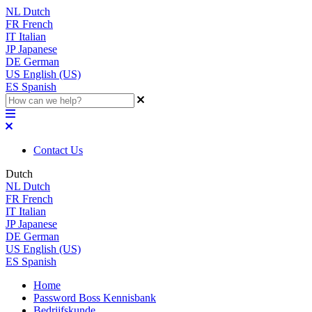
NL
Dutch
FR
French
IT
Italian
JP
Japanese
DE
German
US
English (US)
ES
Spanish
Contact Us
Dutch
NL
Dutch
FR
French
IT
Italian
JP
Japanese
DE
German
US
English (US)
ES
Spanish
Home
Password Boss Kennisbank
Bedrijfskunde