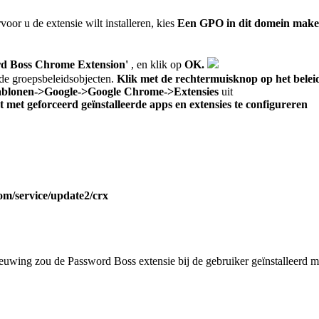
voor
u
de
extensie
wilt
installeren
,
kies
Een
GPO
in
dit
domein
make
rd
Boss
Chrome
Extension
'
,
en
klik
op
OK
.
de
groepsbeleidsobjecten
.
Klik
met
de
rechtermuisknop
op
het
belei
ablonen
-
>
Google
-
>
Google
Chrome
-
>
Extensies
uit
st
met
geforceerd
ge
ï
nstalleerde
apps
en
extensies
te
configureren
om
/
service
/
update2
/
crx
ieuwing
zou
de
Password
Boss
extensie
bij
de
gebruiker
ge
ï
nstalleerd
m