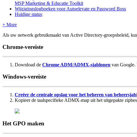
MSP Marketing & Educatie Toolkit
Wijzigingslogboeken voor Autoelevate en Password Boss
Huidige status
+ More
Als
uw
netwerk
gebruikmaakt
van
Active
Directory
-
groepsbeleid
,
ku
Chrome
-
vereiste
Download
de
Chrome
ADM
/
ADMX
-
sjablonen
van
Google
.
Windows
-
vereiste
Cre
ë
er
de
centrale
opslag
voor
het
beheren
van
beheersjab
Kopieer
de
taalspecifieke
ADMX
-
map
uit
het
uitgepakte
zipbe
Het
GPO
maken