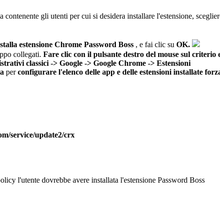
va
contenente
gli
utenti
per
cui
si
desidera
installare
l
'
estensione
,
sceglier
stalla
estensione
Chrome
Password
Boss
,
e
fai
clic
su
OK
.
uppo
collegati
.
Fare
clic
con
il
pulsante
destro
del
mouse
sul
criterio
trativi
classici
-
>
Google
-
>
Google
Chrome
-
>
Estensioni
ca
per
configurare
l
'
elenco
delle
app
e
delle
estensioni
installate
forz
om
/
service
/
update2
/
crx
olicy
l
'
utente
dovrebbe
avere
installata
l
'
estensione
Password
Boss