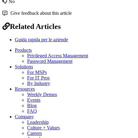
No
Give feedback about this article
Related Articles
Guida rapida per le aziende
Products
Privileged Access Management
Password Management
Solutions
For MSPs
For IT Pros
By Industry
Resources
Weekly Demos
Events
Blog
FAQ
Company
Leadership
Culture + Values
Careers