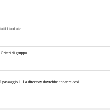
tutti
i
tuoi
utenti
.
Criteri
di
gruppo
.
l
passaggio
1
.
La
directory
dovrebbe
apparire
cos
ì
.