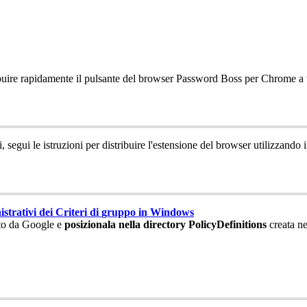
buire
rapidamente
il
pulsante
del
browser
Password
Boss
per
Chrome
a
i
,
segui
le
istruzioni
per
distribuire
l
'
estensione
del
browser
utilizzando
i
strativi
dei
Criteri
di
gruppo
in
Windows
to
da
Google
e
posizionala
nella
directory
PolicyDefinitions
creata
ne