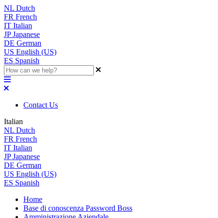
NL
Dutch
FR
French
IT
Italian
JP
Japanese
DE
German
US
English (US)
ES
Spanish
Contact Us
Italian
NL
Dutch
FR
French
IT
Italian
JP
Japanese
DE
German
US
English (US)
ES
Spanish
Home
Base di conoscenza Password Boss
Amministrazione Aziendale