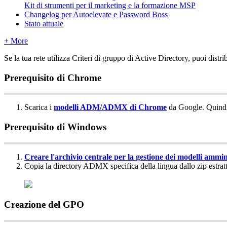
Kit di strumenti per il marketing e la formazione MSP
Changelog per Autoelevate e Password Boss
Stato attuale
+ More
Se
la
tua
rete
utilizza
Criteri
di
gruppo
di
Active
Directory
,
puoi
distri
Prerequisito
di
Chrome
Scarica
i
modelli
ADM
/
ADMX
di
Chrome
da
Google
.
Quind
Prerequisito
di
Windows
Creare
l
'
archivio
centrale
per
la
gestione
dei
modelli
ammini
Copia
la
directory
ADMX
specifica
della
lingua
dallo
zip
estrat
Creazione
del
GPO