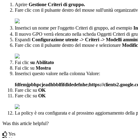
Aprire
Gestione
Criteri
di
gruppo
.
Fare
clic
con
il
pulsante
destro
del
mouse
sull
'
unit
à
organizzati
Inserisci
un
nome
per
l
'
oggetto
Criteri
di
gruppo
,
ad
esempio
In
Il
nuovo
GPO
verr
à
elencato
nella
scheda
Oggetti
Criteri
di
gr
Espandi
Configurazione
utente
-
>
Criteri
-
>
Modelli
amminis
Fare
clic
con
il
pulsante
destro
del
mouse
e
selezionare
Modifi
Fai
clic
su
Abilitato
Fai
clic
su
Mostra
Inserisci
questo
valore
nella
colonna
Valore
:
fdfemjpbhpcjeadhbblfifdldedefnhe
;
https
:
/
/
clients2
.
google
.
c
Fare
clic
su
OK
Fare
clic
su
OK
La
policy
è
ora
configurata
e
al
prossimo
aggiornamento
della
p
Was this article helpful?
Yes