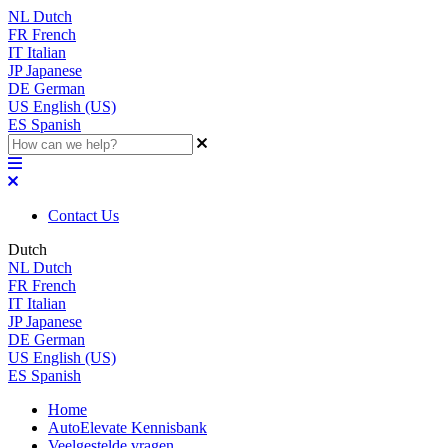
NL
Dutch
FR
French
IT
Italian
JP
Japanese
DE
German
US
English (US)
ES
Spanish
Contact Us
Dutch
NL
Dutch
FR
French
IT
Italian
JP
Japanese
DE
German
US
English (US)
ES
Spanish
Home
AutoElevate Kennisbank
Veelgestelde vragen