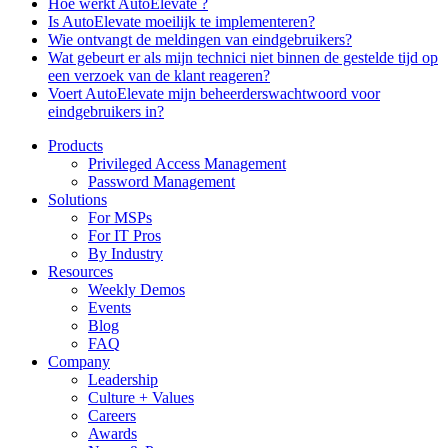
Hoe werkt AutoElevate ?
Is AutoElevate moeilijk te implementeren?
Wie ontvangt de meldingen van eindgebruikers?
Wat gebeurt er als mijn technici niet binnen de gestelde tijd op
een verzoek van de klant reageren?
Voert AutoElevate mijn beheerderswachtwoord voor
eindgebruikers in?
Products
Privileged Access Management
Password Management
Solutions
For MSPs
For IT Pros
By Industry
Resources
Weekly Demos
Events
Blog
FAQ
Company
Leadership
Culture + Values
Careers
Awards