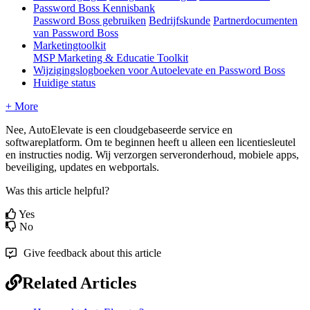
Password Boss Kennisbank
Password Boss gebruiken
Bedrijfskunde
Partnerdocumenten
van Password Boss
Marketingtoolkit
MSP Marketing & Educatie Toolkit
Wijzigingslogboeken voor Autoelevate en Password Boss
Huidige status
+ More
Nee
,
AutoElevate
is
een
cloudgebaseerde
service
en
softwareplatform
.
Om
te
beginnen
heeft
u
alleen
een
licentiesleutel
en
instructies
nodig
.
Wij
verzorgen
serveronderhoud
,
mobiele
apps
,
beveiliging
,
updates
en
webportals
.
Was this article helpful?
Yes
No
Give feedback about this article
Related Articles