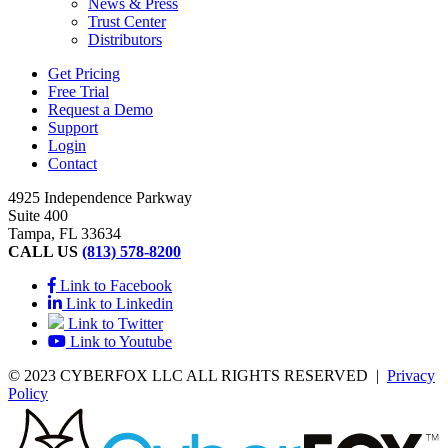
News & Press
Trust Center
Distributors
Get Pricing
Free Trial
Request a Demo
Support
Login
Contact
4925 Independence Parkway
Suite 400
Tampa, FL 33634
CALL US
(813) 578-8200
Link to Facebook
Link to Linkedin
Link to Twitter
Link to Youtube
© 2023 CYBERFOX LLC ALL RIGHTS RESERVED
|
Privacy
Policy