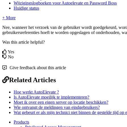
Wijzigingslogboeken voor Autoelevate en Password Boss
Huidige status
+ More
Nee
,
wanneer
het
verzoek
van
de
gebruiker
wordt
goedgekeurd
,
word
gebruikersreferenties
hoeft
te
worden
opgeslagen
of
onderhouden
,
wa
Was this article helpful?
Yes
No
Give feedback about this article
Related Articles
Hoe werkt AutoElevate ?
Is AutoElevate moeilijk te implementeren?
Moet ik over een eigen server op locatie beschikken?
Wie ontvangt de meldingen van eindgebruikers?
Wat gebeurt er als mijn technici niet binnen de gestelde tijd op
Products