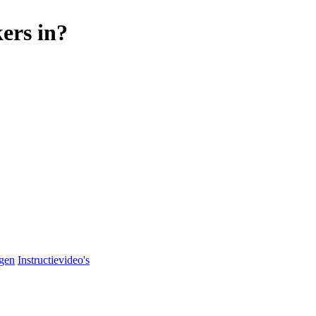
ers in?
agen
Instructievideo's