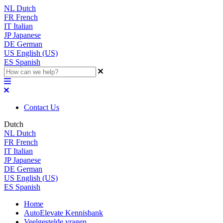
NL
Dutch
FR
French
IT
Italian
JP
Japanese
DE
German
US
English (US)
ES
Spanish
Contact Us
Dutch
NL
Dutch
FR
French
IT
Italian
JP
Japanese
DE
German
US
English (US)
ES
Spanish
Home
AutoElevate Kennisbank
Veelgestelde vragen