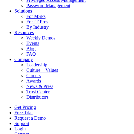
Privileged Access Management
Password Management
Solutions
For MSPs
For IT Pros
By Industry
Resources
Weekly Demos
Events
Blog
FAQ
Company
Leadership
Culture + Values
Careers
Awards
News & Press
Trust Center
Distributors
Get Pricing
Free Trial
Request a Demo
Support
Login