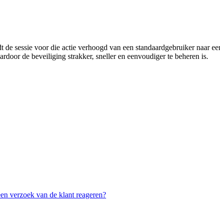
t
de
sessie
voor
die
actie
verhoogd
van
een
standaardgebruiker
naar
ee
ardoor
de
beveiliging
strakker
,
sneller
en
eenvoudiger
te
beheren
is
.
 een verzoek van de klant reageren?