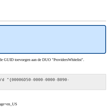
de
GUID
toevoegen
aan
de
DUO
"
ProvidersWhitelist
"
.
/
d
"
{
00006D50
-
0000
-
0000
-
B090
-
age
=
en_US