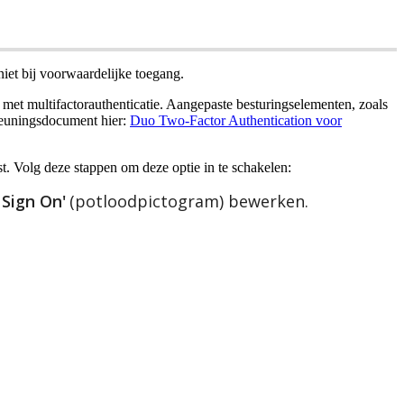
niet
bij
voorwaardelijke
toegang
.
met
multifactorauthenticatie
.
Aangepaste
besturingselementen
,
zoals
teuningsdocument
hier
:
Duo
Two
-
Factor
Authentication
voor
t
.
Volg
deze
stappen
om
deze
optie
in
te
schakelen
:
Sign
On
'
(
potloodpictogram
)
bewerken
.