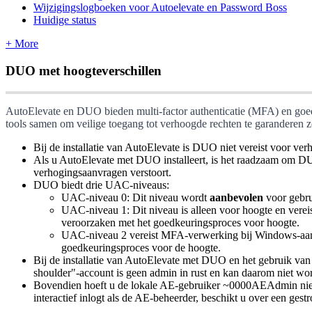
Wijzigingslogboeken voor Autoelevate en Password Boss
Huidige status
+ More
DUO
met
hoogteverschillen
AutoElevate
en
DUO
bieden
multi
-
factor
authenticatie
(
MFA
)
en
goe
tools
samen
om
veilige
toegang
tot
verhoogde
rechten
te
garanderen
z
Bij
de
installatie
van
AutoElevate
is
DUO
niet
vereist
voor
ver
Als
u
AutoElevate
met
DUO
installeert
,
is
het
raadzaam
om
D
verhogingsaanvragen
verstoort
.
DUO
biedt
drie
UAC
-
niveaus
:
UAC
-
niveau
0
:
Dit
niveau
wordt
aanbevolen
voor
gebr
UAC
-
niveau
1
:
Dit
niveau
is
alleen
voor
hoogte
en
verei
veroorzaken
met
het
goedkeuringsproces
voor
hoogte
.
UAC
-
niveau
2
vereist
MFA
-
verwerking
bij
Windows
-
aa
goedkeuringsproces
voor
de
hoogte
.
Bij
de
installatie
van
AutoElevate
met
DUO
en
het
gebruik
van
shoulder
"
-
account
is
geen
admin
in
rust
en
kan
daarom
niet
wo
Bovendien
hoeft
u
de
lokale
AE
-
gebruiker
~
0000AEAdmin
ni
interactief
inlogt
als
de
AE
-
beheerder
,
beschikt
u
over
een
gestr