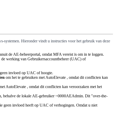
ws
-
systemen
.
Hieronder
vindt
u
instructies
voor
het
gebruik
van
deze
anuit
de
AE
-
beheerportal
,
omdat
MFA
vereist
is
om
in
te
loggen
.
O
de
werking
van
Gebruikersaccountbeheer
(
UAC
)
of
geen
invloed
op
UAC
of
hoogte
.
den
om
het
te
gebruiken
met
AutoElevate
,
omdat
dit
conflicten
kan
met
AutoElevate
,
omdat
dit
conflicten
kan
veroorzaken
met
het
n
,
behalve
de
lokale
AE
-
gebruiker
~
0000AEAdmin
.
Dit
"
over
-
the
-
ie
geen
invloed
heeft
op
UAC
of
verhogingen
.
Omdat
u
niet