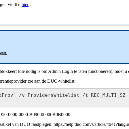
ngen
vindt
u
hier
.
eist
.
blokkeert
(
die
nodig
is
om
Admin
Login
te
laten
functioneren
)
,
moet
u
erentieprovider
toe
aan
de
DUO
-
whitelist
:
dProv
"
/
v
ProvidersWhitelist
/
t
REG_MULTI_SZ
D50
-
0000
-
0000
-
B090
-
00006B0B0000
rtikel
van
DUO
raadplegen
:
https
:
/
/
help
.
duo
.
com
/
s
/
article
/
4041
?
langu