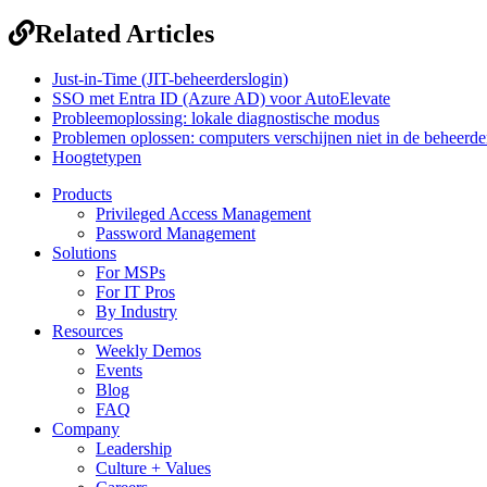
Related Articles
Just-in-Time (JIT-beheerderslogin)
SSO met Entra ID (Azure AD) voor AutoElevate
Probleemoplossing: lokale diagnostische modus
Problemen oplossen: computers verschijnen niet in de beheerders
Hoogtetypen
Products
Privileged Access Management
Password Management
Solutions
For MSPs
For IT Pros
By Industry
Resources
Weekly Demos
Events
Blog
FAQ
Company
Leadership
Culture + Values