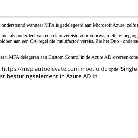
t
ondersteund
wanneer
MFA
is
gedelegeerd
aan
Microsoft
Azure
,
zelfs
t
niet
als
onderdeel
van
een
claimvereiste
voor
voorwaardelijke
toegang
oldoen
aan
een
CA
-
regel
die
'
multifactor
'
vereist
.
Zie
het
Duo
-
onders
et
u
MFA
delegeren
aan
Custom
Control
in
de
Azure
AD
-
overeenkoms
https
:
/
/
msp
.
autoelevate
.
com
moet
u
de
'
Single
optie
st
besturingselement
in
Azure
AD
in
.