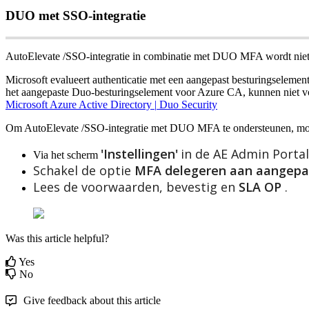
DUO
met
SSO
-
integratie
AutoElevate
/
SSO
-
integratie
in
combinatie
met
DUO
MFA
wordt
nie
Microsoft
evalueert
authenticatie
met
een
aangepast
besturingselemen
het
aangepaste
Duo
-
besturingselement
voor
Azure
CA
,
kunnen
niet
v
Microsoft
Azure
Active
Directory
|
Duo
Security
Om
AutoElevate
/
SSO
-
integratie
met
DUO
MFA
te
ondersteunen
,
mo
'
Instellingen
'
in
de
AE
Admin
Portal
Via
het
scherm
Schakel
de
optie
MFA
delegeren
aan
aangepa
Lees
de
voorwaarden
,
bevestig
en
SLA
OP
.
Was this article helpful?
Yes
No
Give feedback about this article