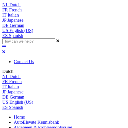
NL
Dutch
FR
French
IT
Italian
JP
Japanese
DE
German
US
English (US)
ES
Spanish
Contact Us
Dutch
NL
Dutch
FR
French
IT
Italian
JP
Japanese
DE
German
US
English (US)
ES
Spanish
Home
AutoElevate Kennisbank
Algemeen & Probleemoplossing