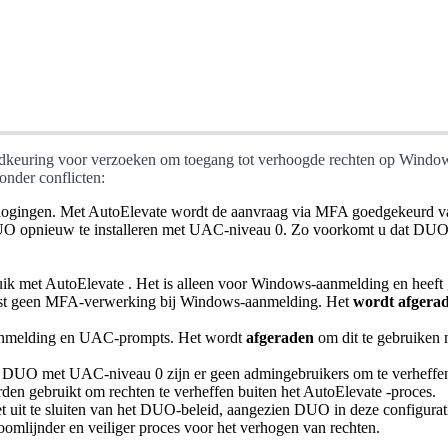
dkeuring
voor
verzoeken
om
toegang
tot
verhoogde
rechten
op
Windo
onder
conflicten
:
hogingen
.
Met
AutoElevate
wordt
de
aanvraag
via
MFA
goedgekeurd
v
UO
opnieuw
te
installeren
met
UAC
-
niveau
0
.
Zo
voorkomt
u
dat
DU
uik
met
AutoElevate
.
Het
is
alleen
voor
Windows
-
aanmelding
en
heeft
st
geen
MFA
-
verwerking
bij
Windows
-
aanmelding
.
Het
wordt
afgera
nmelding
en
UAC
-
prompts
.
Het
wordt
afgeraden
om
dit
te
gebruiken
DUO
met
UAC
-
niveau
0
zijn
er
geen
admingebruikers
om
te
verheffe
rden
gebruikt
om
rechten
te
verheffen
buiten
het
AutoElevate
-
proces
.
et
uit
te
sluiten
van
het
DUO
-
beleid
,
aangezien
DUO
in
deze
configurat
oomlijnder
en
veiliger
proces
voor
het
verhogen
van
rechten
.