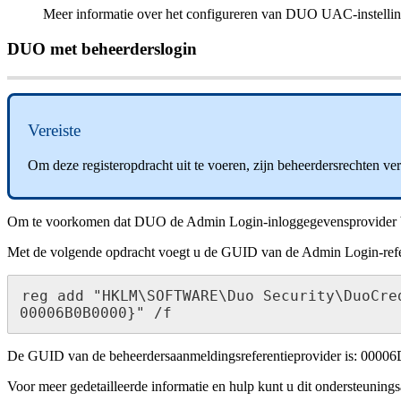
Meer
informatie
over
het
configureren
van
DUO
UAC
-
instelli
DUO
met
beheerderslogin
Vereiste
Om
deze
registeropdracht
uit
te
voeren
,
zijn
beheerdersrechten
ver
Om
te
voorkomen
dat
DUO
de
Admin
Login
-
inloggegevensprovider
Met
de
volgende
opdracht
voegt
u
de
GUID
van
de
Admin
Login
-
ref
reg
add
"
HKLM
\
SOFTWARE
\
Duo
Security
\
DuoCre
00006B0B0000
}
"
/
f
De
GUID
van
de
beheerdersaanmeldingsreferentieprovider
is
:
00006
Voor
meer
gedetailleerde
informatie
en
hulp
kunt
u
dit
ondersteuningsa