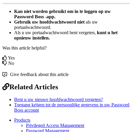
Kan
niet
worden
gebruikt
om
in
te
loggen
op
uw
Password
Boss
-
app
.
Gebruik
uw
hoofdwachtwoord
niet
als
uw
portaalwachtwoord
.
Als
u
uw
portaalwachtwoord
bent
vergeten
,
kunt
u
het
opnieuw
instellen
.
Was this article helpful?
Yes
No
Give feedback about this article
Related Articles
Bent u uw nieuwe hoofdwachtwoord vergeten?
Toegang krijgen tot de persoonlijke gegevens in uw Password
Boss account
Products
Privileged Access Management
Password Management