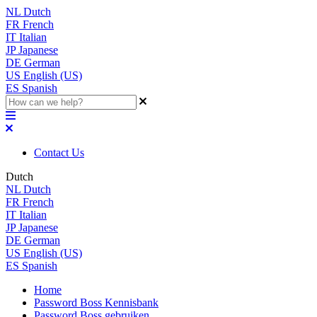
NL
Dutch
FR
French
IT
Italian
JP
Japanese
DE
German
US
English (US)
ES
Spanish
Contact Us
Dutch
NL
Dutch
FR
French
IT
Italian
JP
Japanese
DE
German
US
English (US)
ES
Spanish
Home
Password Boss Kennisbank
Password Boss gebruiken