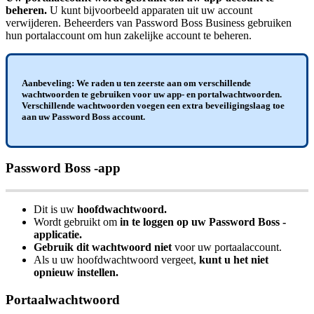
beheren
.
U
kunt
bijvoorbeeld
apparaten
uit
uw
account
verwijderen
.
Beheerders
van
Password
Boss
Business
gebruiken
hun
portalaccount
om
hun
zakelijke
account
te
beheren
.
Aanbeveling
:
We
raden
u
ten
zeerste
aan
om
verschillende
wachtwoorden
te
gebruiken
voor
uw
app
-
en
portalwachtwoorden
.
Verschillende
wachtwoorden
voegen
een
extra
beveiligingslaag
toe
aan
uw
Password
Boss
account
.
Password
Boss
-
app
Dit
is
uw
hoofdwachtwoord
.
Wordt
gebruikt
om
in
te
loggen
op
uw
Password
Boss
-
applicatie
.
Gebruik
dit
wachtwoord
niet
voor
uw
portaalaccount
.
Als
u
uw
hoofdwachtwoord
vergeet
,
kunt
u
het
niet
opnieuw
instellen
.
Portaalwachtwoord