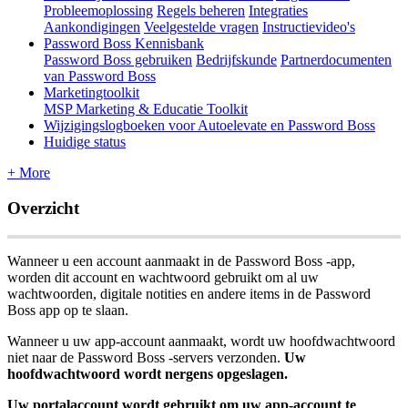
Probleemoplossing
Regels beheren
Integraties
Aankondigingen
Veelgestelde vragen
Instructievideo's
Password Boss Kennisbank
Password Boss gebruiken
Bedrijfskunde
Partnerdocumenten
van Password Boss
Marketingtoolkit
MSP Marketing & Educatie Toolkit
Wijzigingslogboeken voor Autoelevate en Password Boss
Huidige status
+ More
Overzicht
Wanneer
u
een
account
aanmaakt
in
de
Password
Boss
-
app
,
worden
dit
account
en
wachtwoord
gebruikt
om
al
uw
wachtwoorden
,
digitale
notities
en
andere
items
in
de
Password
Boss
app
op
te
slaan
.
Wanneer
u
uw
app
-
account
aanmaakt
,
wordt
uw
hoofdwachtwoord
niet
naar
de
Password
Boss
-
servers
verzonden
.
Uw
hoofdwachtwoord
wordt
nergens
opgeslagen
.
Uw
portalaccount
wordt
gebruikt
om
uw
app
-
account
te