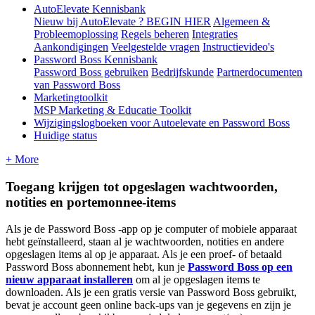
AutoElevate Kennisbank
Nieuw bij AutoElevate ? BEGIN HIER
Algemeen &
Probleemoplossing
Regels beheren
Integraties
Aankondigingen
Veelgestelde vragen
Instructievideo's
Password Boss Kennisbank
Password Boss gebruiken
Bedrijfskunde
Partnerdocumenten
van Password Boss
Marketingtoolkit
MSP Marketing & Educatie Toolkit
Wijzigingslogboeken voor Autoelevate en Password Boss
Huidige status
+ More
Toegang
krijgen
tot
opgeslagen
wachtwoorden
,
notities
en
portemonnee
-
items
Als
je
de
Password
Boss
-
app
op
je
computer
of
mobiele
apparaat
hebt
ge
ï
nstalleerd
,
staan
al
je
wachtwoorden
,
notities
en
andere
opgeslagen
items
al
op
je
apparaat
.
Als
je
een
proef
-
of
betaald
Password
Boss
abonnement
hebt
,
kun
je
Password
Boss
op
een
nieuw
apparaat
installeren
om
al
je
opgeslagen
items
te
downloaden
.
Als
je
een
gratis
versie
van
Password
Boss
gebruikt
,
bevat
je
account
geen
online
back
-
ups
van
je
gegevens
en
zijn
je