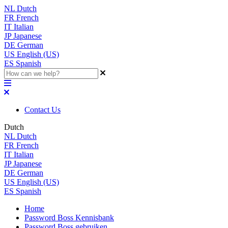
NL
Dutch
FR
French
IT
Italian
JP
Japanese
DE
German
US
English (US)
ES
Spanish
Contact Us
Dutch
NL
Dutch
FR
French
IT
Italian
JP
Japanese
DE
German
US
English (US)
ES
Spanish
Home
Password Boss Kennisbank
Password Boss gebruiken