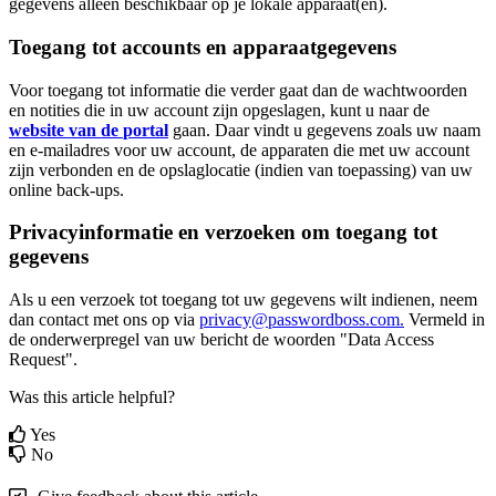
gegevens
alleen
beschikbaar
op
je
lokale
apparaat
(
en
)
.
Toegang
tot
accounts
en
apparaatgegevens
Voor
toegang
tot
informatie
die
verder
gaat
dan
de
wachtwoorden
en
notities
die
in
uw
account
zijn
opgeslagen
,
kunt
u
naar
de
website
van
de
portal
gaan
.
Daar
vindt
u
gegevens
zoals
uw
naam
en
e
-
mailadres
voor
uw
account
,
de
apparaten
die
met
uw
account
zijn
verbonden
en
de
opslaglocatie
(
indien
van
toepassing
)
van
uw
online
back
-
ups
.
Privacyinformatie
en
verzoeken
om
toegang
tot
gegevens
Als
u
een
verzoek
tot
toegang
tot
uw
gegevens
wilt
indienen
,
neem
dan
contact
met
ons
op
via
privacy
@
passwordboss
.
com
.
Vermeld
in
de
onderwerpregel
van
uw
bericht
de
woorden
"
Data
Access
Request
"
.
Was this article helpful?
Yes
No