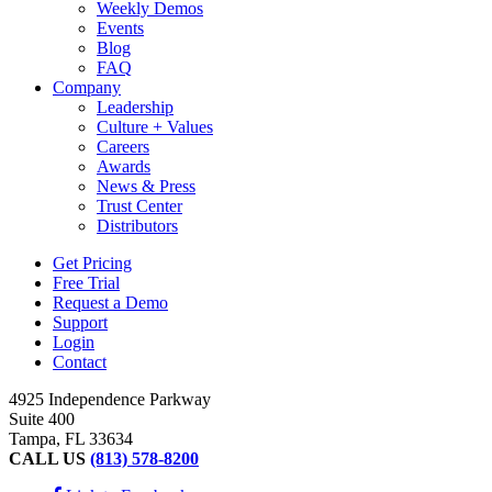
Weekly Demos
Events
Blog
FAQ
Company
Leadership
Culture + Values
Careers
Awards
News & Press
Trust Center
Distributors
Get Pricing
Free Trial
Request a Demo
Support
Login
Contact
4925 Independence Parkway
Suite 400
Tampa, FL 33634
CALL US
(813) 578-8200