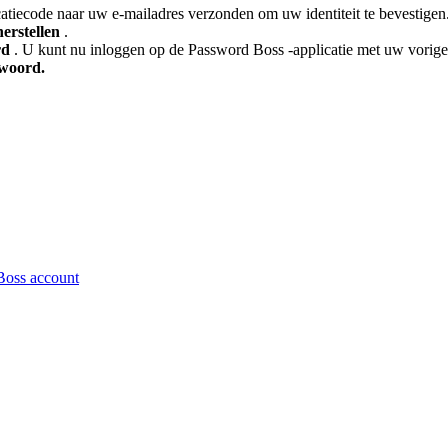
catiecode
naar
uw
e
-
mailadres
verzonden
om
uw
identiteit
te
bevestigen
herstellen
.
rd
.
U
kunt
nu
inloggen
op
de
Password
Boss
-
applicatie
met
uw
vorige
woord
.
Boss account