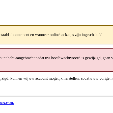
etaald
abonnement
en
wanneer
onlineback
-
ups
zijn
ingeschakeld
.
ount
hebt
aangebracht
nadat
uw
hoofdwachtwoord
is
gewijzigd
,
gaan
v
jzigd
,
kunnen
wij
uw
account
mogelijk
herstellen
,
zodat
u
uw
vorige
h
oss
.
com
.