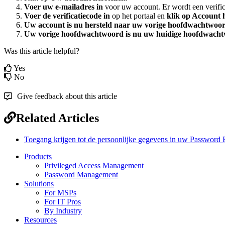
Voer
uw
e
-
mailadres
in
voor
uw
account
.
Er
wordt
een
verifi
Voer
de
verificatiecode
in
op
het
portaal
en
klik
op
Account
Uw
account
is
nu
hersteld
naar
uw
vorige
hoofdwachtwoo
Uw
vorige
hoofdwachtwoord
is
nu
uw
huidige
hoofdwacht
Was this article helpful?
Yes
No
Give feedback about this article
Related Articles
Toegang krijgen tot de persoonlijke gegevens in uw Password 
Products
Privileged Access Management
Password Management
Solutions
For MSPs
For IT Pros
By Industry
Resources