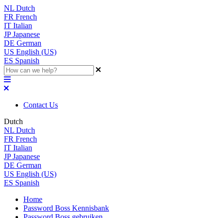
NL
Dutch
FR
French
IT
Italian
JP
Japanese
DE
German
US
English (US)
ES
Spanish
Contact Us
Dutch
NL
Dutch
FR
French
IT
Italian
JP
Japanese
DE
German
US
English (US)
ES
Spanish
Home
Password Boss Kennisbank
Password Boss gebruiken