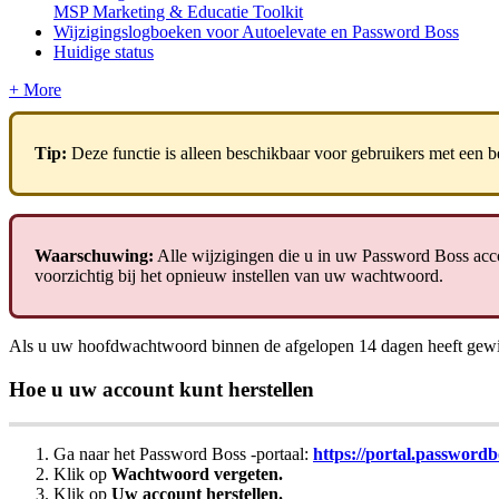
MSP Marketing & Educatie Toolkit
Wijzigingslogboeken voor Autoelevate en Password Boss
Huidige status
+ More
Tip
:
Deze
functie
is
alleen
beschikbaar
voor
gebruikers
met
een
b
Waarschuwing
:
Alle
wijzigingen
die
u
in
uw
Password
Boss
acc
voorzichtig
bij
het
opnieuw
instellen
van
uw
wachtwoord
.
Als
u
uw
hoofdwachtwoord
binnen
de
afgelopen
14
dagen
heeft
gewi
Hoe
u
uw
account
kunt
herstellen
Ga
naar
het
Password
Boss
-
portaal
:
https
:
/
/
portal
.
passwordb
Klik
op
Wachtwoord
vergeten
.
Klik
op
Uw
account
herstellen
.