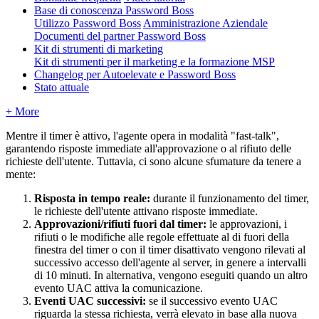
Base di conoscenza Password Boss
Utilizzo Password Boss
Amministrazione Aziendale
Documenti del partner Password Boss
Kit di strumenti di marketing
Kit di strumenti per il marketing e la formazione MSP
Changelog per Autoelevate e Password Boss
Stato attuale
+ More
Mentre
il
timer
è
attivo
,
l
'
agente
opera
in
modalit
à
"
fast
-
talk
"
,
garantendo
risposte
immediate
all
'
approvazione
o
al
rifiuto
delle
richieste
dell
'
utente
.
Tuttavia
,
ci
sono
alcune
sfumature
da
tenere
a
mente
:
Risposta
in
tempo
reale
:
durante
il
funzionamento
del
timer
,
le
richieste
dell
'
utente
attivano
risposte
immediate
.
Approvazioni
/
rifiuti
fuori
dal
timer
:
le
approvazioni
,
i
rifiuti
o
le
modifiche
alle
regole
effettuate
al
di
fuori
della
finestra
del
timer
o
con
il
timer
disattivato
vengono
rilevati
al
successivo
accesso
dell
'
agente
al
server
,
in
genere
a
intervalli
di
10
minuti
.
In
alternativa
,
vengono
eseguiti
quando
un
altro
evento
UAC
attiva
la
comunicazione
.
Eventi
UAC
successivi
:
se
il
successivo
evento
UAC
riguarda
la
stessa
richiesta
,
verr
à
elevato
in
base
alla
nuova