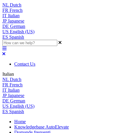
NL
Dutch
FR
French
IT
Italian
JP
Japanese
DE
German
US
English (US)
ES
Spanish
Contact Us
Italian
NL
Dutch
FR
French
IT
Italian
JP
Japanese
DE
German
US
English (US)
ES
Spanish
Home
Knowledgebase AutoElevate
Domande frequenti