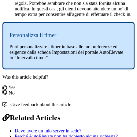
regola
.
Potrebbe
sembrare
che
non
sia
stata
fornita
alcuna
notifica
.
In
questi
casi
,
gli
utenti
devono
attendere
un
po
'
di
tempo
extra
per
consentire
all
'
agente
di
effettuare
il
check
-
in
.
Personalizza
il
timer
Puoi
personalizzare
i
timer
in
base
alle
tue
preferenze
ed
esigenze
dalla
scheda
Impostazioni
del
portale
AutoElevate
in
"
Intervallo
timer
"
.
Was this article helpful?
Yes
No
Give feedback about this article
Related Articles
Devo avere un mio server in sede?
Perché AutoElevate non ha richiesto alcuna richiesta?