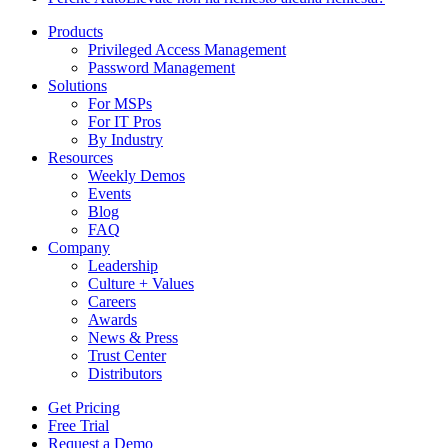
Products
Privileged Access Management
Password Management
Solutions
For MSPs
For IT Pros
By Industry
Resources
Weekly Demos
Events
Blog
FAQ
Company
Leadership
Culture + Values
Careers
Awards
News & Press
Trust Center
Distributors
Get Pricing
Free Trial
Request a Demo