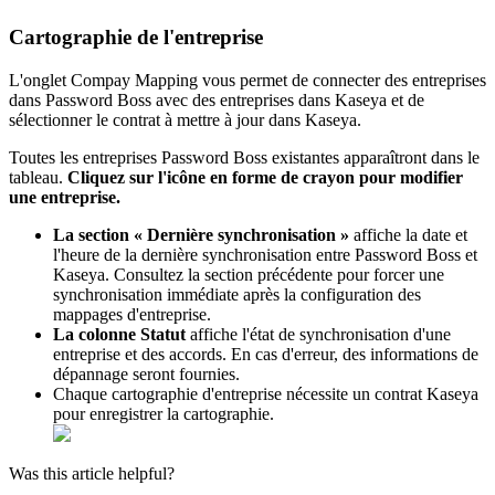
Cartographie
de
l
'
entreprise
L
'
onglet
Compay
Mapping
vous
permet
de
connecter
des
entreprises
dans
Password
Boss
avec
des
entreprises
dans
Kaseya
et
de
s
é
lectionner
le
contrat
à
mettre
à
jour
dans
Kaseya
.
Toutes
les
entreprises
Password
Boss
existantes
appara
î
tront
dans
le
tableau
.
Cliquez
sur
l
'
ic
ô
ne
en
forme
de
crayon
pour
modifier
une
entreprise
.
La
section
«
Derni
è
re
synchronisation
»
affiche
la
date
et
l
'
heure
de
la
derni
è
re
synchronisation
entre
Password
Boss
et
Kaseya
.
Consultez
la
section
pr
é
c
é
dente
pour
forcer
une
synchronisation
imm
é
diate
apr
è
s
la
configuration
des
mappages
d
'
entreprise
.
La
colonne
Statut
affiche
l
'
é
tat
de
synchronisation
d
'
une
entreprise
et
des
accords
.
En
cas
d
'
erreur
,
des
informations
de
d
é
pannage
seront
fournies
.
Chaque
cartographie
d
'
entreprise
n
é
cessite
un
contrat
Kaseya
pour
enregistrer
la
cartographie
.
Was this article helpful?