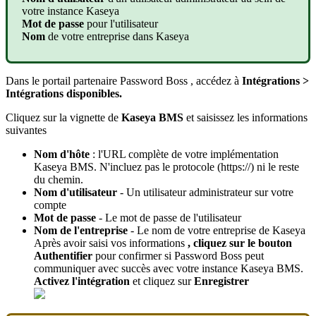
votre
instance
Kaseya
Mot
de
passe
pour
l
'
utilisateur
Nom
de
votre
entreprise
dans
Kaseya
Dans
le
portail
partenaire
Password
Boss
,
acc
é
dez
à
Int
é
grations
>
Int
é
grations
disponibles
.
Cliquez
sur
la
vignette
de
Kaseya
BMS
et
saisissez
les
informations
suivantes
Nom
d
'
h
ô
te
:
l
'
URL
compl
è
te
de
votre
impl
é
mentation
Kaseya
BMS
.
N
'
incluez
pas
le
protocole
(
https
:
/
/
)
ni
le
reste
du
chemin
.
Nom
d
'
utilisateur
-
Un
utilisateur
administrateur
sur
votre
compte
Mot
de
passe
-
Le
mot
de
passe
de
l
'
utilisateur
Nom
de
l
'
entreprise
-
Le
nom
de
votre
entreprise
de
Kaseya
Apr
è
s
avoir
saisi
vos
informations
,
cliquez
sur
le
bouton
Authentifier
pour
confirmer
si
Password
Boss
peut
communiquer
avec
succ
è
s
avec
votre
instance
Kaseya
BMS
.
Activez
l
'
int
é
gration
et
cliquez
sur
Enregistrer