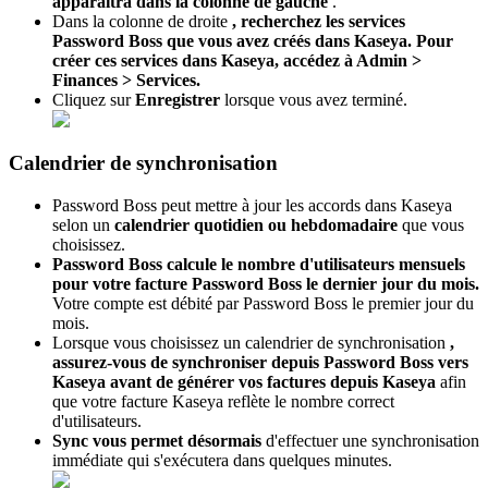
appara
î
tra
dans
la
colonne
de
gauche
.
Dans
la
colonne
de
droite
,
recherchez
les
services
Password
Boss
que
vous
avez
cr
é
é
s
dans
Kaseya
.
Pour
cr
é
er
ces
services
dans
Kaseya
,
acc
é
dez
à
Admin
>
Finances
>
Services
.
Cliquez
sur
Enregistrer
lorsque
vous
avez
termin
é
.
Calendrier
de
synchronisation
Password
Boss
peut
mettre
à
jour
les
accords
dans
Kaseya
selon
un
calendrier
quotidien
ou
hebdomadaire
que
vous
choisissez
.
Password
Boss
calcule
le
nombre
d
'
utilisateurs
mensuels
pour
votre
facture
Password
Boss
le
dernier
jour
du
mois
.
Votre
compte
est
d
é
bit
é
par
Password
Boss
le
premier
jour
du
mois
.
Lorsque
vous
choisissez
un
calendrier
de
synchronisation
,
assurez
-
vous
de
synchroniser
depuis
Password
Boss
vers
Kaseya
avant
de
g
é
n
é
rer
vos
factures
depuis
Kaseya
afin
que
votre
facture
Kaseya
refl
è
te
le
nombre
correct
d
'
utilisateurs
.
Sync
vous
permet
d
é
sormais
d
'
effectuer
une
synchronisation
imm
é
diate
qui
s
'
ex
é
cutera
dans
quelques
minutes
.