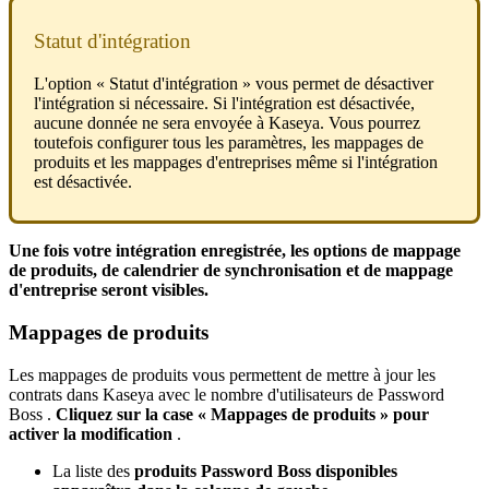
Statut
d
'
int
é
gration
L
'
option
«
Statut
d
'
int
é
gration
»
vous
permet
de
d
é
sactiver
l
'
int
é
gration
si
n
é
cessaire
.
Si
l
'
int
é
gration
est
d
é
sactiv
é
e
,
aucune
donn
é
e
ne
sera
envoy
é
e
à
Kaseya
.
Vous
pourrez
toutefois
configurer
tous
les
param
è
tres
,
les
mappages
de
produits
et
les
mappages
d
'
entreprises
m
ê
me
si
l
'
int
é
gration
est
d
é
sactiv
é
e
.
Une
fois
votre
int
é
gration
enregistr
é
e
,
les
options
de
mappage
de
produits
,
de
calendrier
de
synchronisation
et
de
mappage
d
'
entreprise
seront
visibles
.
Mappages
de
produits
Les
mappages
de
produits
vous
permettent
de
mettre
à
jour
les
contrats
dans
Kaseya
avec
le
nombre
d
'
utilisateurs
de
Password
Boss
.
Cliquez
sur
la
case
«
Mappages
de
produits
»
pour
activer
la
modification
.
La
liste
des
produits
Password
Boss
disponibles