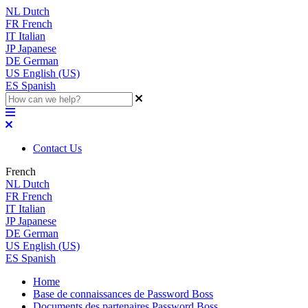
NL
Dutch
FR
French
IT
Italian
JP
Japanese
DE
German
US
English (US)
ES
Spanish
Contact Us
French
NL
Dutch
FR
French
IT
Italian
JP
Japanese
DE
German
US
English (US)
ES
Spanish
Home
Base de connaissances de Password Boss
Documents des partenaires Password Boss