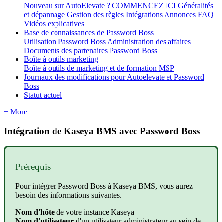
Nouveau sur AutoElevate ? COMMENCEZ ICI
Généralités
et dépannage
Gestion des règles
Intégrations
Annonces
FAQ
Vidéos explicatives
Base de connaissances de Password Boss
Utilisation Password Boss
Administration des affaires
Documents des partenaires Password Boss
Boîte à outils marketing
Boîte à outils de marketing et de formation MSP
Journaux des modifications pour Autoelevate et Password
Boss
Statut actuel
+ More
Int
é
gration
de
Kaseya
BMS
avec
Password
Boss
Pr
é
requis
Pour
int
é
grer
Password
Boss
à
Kaseya
BMS
,
vous
aurez
besoin
des
informations
suivantes
.
Nom
d
'
h
ô
te
de
votre
instance
Kaseya
Nom
d
'
utilisateur
d
'
un
utilisateur
administrateur
au
sein
de