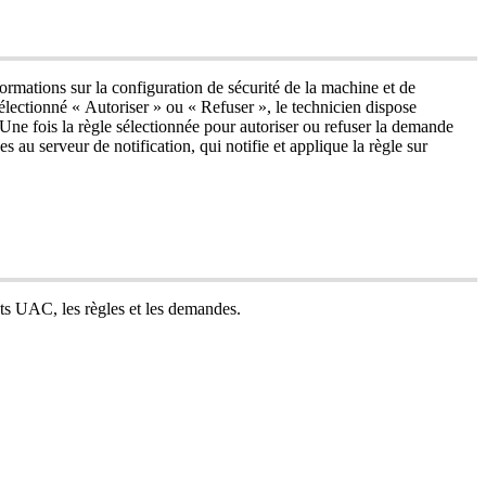
formations
sur
la
configuration
de
s
é
curit
é
de
la
machine
et
de
é
lectionn
é
«
Autoriser
»
ou
«
Refuser
»
,
le
technicien
dispose
Une
fois
la
r
è
gle
s
é
lectionn
é
e
pour
autoriser
ou
refuser
la
demande
es
au
serveur
de
notification
,
qui
notifie
et
applique
la
r
è
gle
sur
ts
UAC
,
les
r
è
gles
et
les
demandes
.