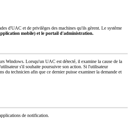
ndes
d
'
UAC
et
de
privil
è
ges
des
machines
qu
'
ils
g
è
rent
.
Le
syst
è
me
pplication
mobile
)
et
le
portail
d
'
administration
.
urs
Windows
.
Lorsqu
'
un
UAC
est
d
é
tect
é
,
il
examine
la
cause
de
la
'
utilisateur
s
'
il
souhaite
poursuivre
son
action
.
Si
l
'
utilisateur
ons
du
technicien
afin
que
ce
dernier
puisse
examiner
la
demande
et
applications
de
notification
.