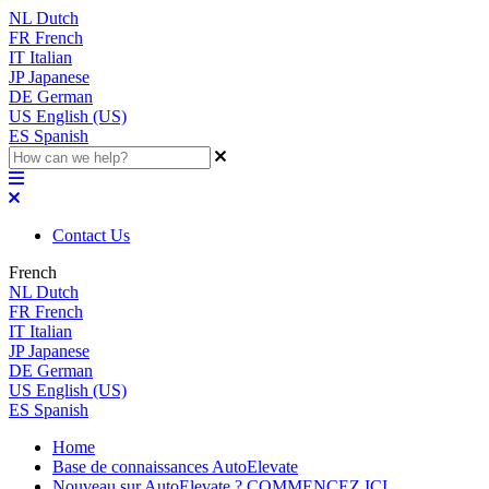
NL
Dutch
FR
French
IT
Italian
JP
Japanese
DE
German
US
English (US)
ES
Spanish
Contact Us
French
NL
Dutch
FR
French
IT
Italian
JP
Japanese
DE
German
US
English (US)
ES
Spanish
Home
Base de connaissances AutoElevate
Nouveau sur AutoElevate ? COMMENCEZ ICI