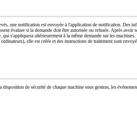
ev
é
s
,
une
notification
est
envoy
é
e
à
l
'
application
de
notification
.
Des
in
ssent
é
valuer
si
la
demande
doit
ê
tre
autoris
é
e
ou
refus
é
e
.
Apr
è
s
avoir
s
e
,
qui
s
'
appliquera
ult
é
rieurement
à
la
m
ê
me
demande
sur
les
machines
.
ordinateurs
)
,
elle
est
cr
é
é
e
et
des
instructions
de
traitement
sont
envoy
é
la
disposition
de
s
é
curit
é
de
chaque
machine
sous
gestion
,
les
é
v
é
nemen