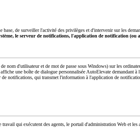
de
base
,
de
surveiller
l
'
activit
é
des
privil
è
ges
et
d
'
intervenir
sur
les
dema
yst
è
me
,
le
serveur
de
notifications
,
l
'
application
de
notification
(
ou
a
de
nom
d
'
utilisateur
et
de
mot
de
passe
sous
Windows
)
sur
les
ordinate
affiche
une
bo
î
te
de
dialogue
personnalis
é
e
AutoElevate
demandant
à
l
r
de
notifications
,
qui
transmet
l
'
information
à
l
'
application
de
notificati
e
travail
qui
ex
é
cutent
des
agents
,
le
portail
d
'
administration
Web
et
les