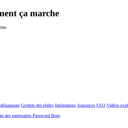
ment ça marche
tème.
t dépannage
Gestion des règles
Intégrations
Annonces
FAQ
Vidéos expl
s des partenaires Password Boss