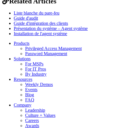
Related Articles
Liste blanche du pare-feu
Guide d'audit
Guide d'intégration des clients
Présentation du système – Agent système
Installation de l'agent système
Products
Privileged Access Management
Password Management
Solutions
For MSPs
For IT Pros
By Industry
Resources
Weekly Demos
Events
Blog
FAQ
Company
Leadership
Culture + Values
Careers
Awards