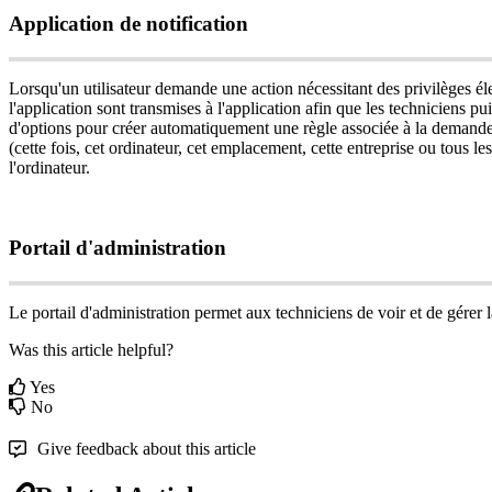
Application
de
notification
Lorsqu
'
un
utilisateur
demande
une
action
n
é
cessitant
des
privil
è
ges
é
l
l
'
application
sont
transmises
à
l
'
application
afin
que
les
techniciens
pui
d
'
options
pour
cr
é
er
automatiquement
une
r
è
gle
associ
é
e
à
la
demand
(
cette
fois
,
cet
ordinateur
,
cet
emplacement
,
cette
entreprise
ou
tous
les
l
'
ordinateur
.
Portail
d
'
administration
Le
portail
d
'
administration
permet
aux
techniciens
de
voir
et
de
g
é
rer
Was this article helpful?
Yes
No
Give feedback about this article