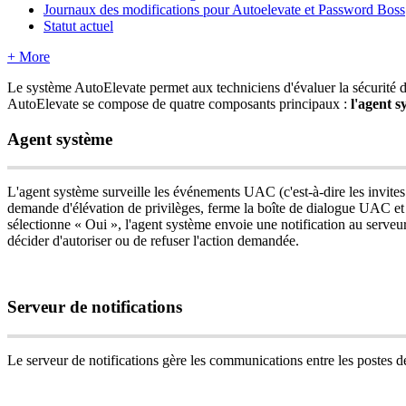
Journaux des modifications pour Autoelevate et Password Boss
Statut actuel
+ More
Le
syst
è
me
AutoElevate
permet
aux
techniciens
d
'
é
valuer
la
s
é
curit
é
AutoElevate
se
compose
de
quatre
composants
principaux
:
l
'
agent
s
Agent
syst
è
me
L
'
agent
syst
è
me
surveille
les
é
v
é
nements
UAC
(
c
'
est
-
à
-
dire
les
invites
demande
d
'
é
l
é
vation
de
privil
è
ges
,
ferme
la
bo
î
te
de
dialogue
UAC
et
s
é
lectionne
«
Oui
»
,
l
'
agent
syst
è
me
envoie
une
notification
au
serveu
d
é
cider
d
'
autoriser
ou
de
refuser
l
'
action
demand
é
e
.
Serveur
de
notifications
Le
serveur
de
notifications
g
è
re
les
communications
entre
les
postes
d