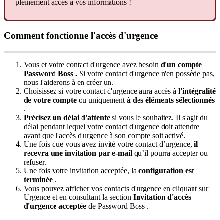
pleinement
acc
è
s
à
vos
informations
!
Comment
fonctionne
l
'
acc
è
s
d
'
urgence
Vous
et
votre
contact
d
'
urgence
avez
besoin
d
'
un
compte
Password
Boss
.
Si
votre
contact
d
'
urgence
n
'
en
poss
è
de
pas
,
nous
l
'
aiderons
à
en
cr
é
er
un
.
Choisissez
si
votre
contact
d
'
urgence
aura
acc
è
s
à
l
'
int
é
gralit
é
de
votre
compte
ou
uniquement
à
des
é
l
é
ments
s
é
lectionn
é
s
.
Pr
é
cisez
un
d
é
lai
d
'
attente
si
vous
le
souhaitez
.
Il
s
'
agit
du
d
é
lai
pendant
lequel
votre
contact
d
'
urgence
doit
attendre
avant
que
l
'
acc
è
s
d
'
urgence
à
son
compte
soit
activ
é
.
Une
fois
que
vous
avez
invit
é
votre
contact
d
’
urgence
,
il
recevra
une
invitation
par
e
-
mail
qu
’
il
pourra
accepter
ou
refuser
.
Une
fois
votre
invitation
accept
é
e
,
la
configuration
est
termin
é
e
.
Vous
pouvez
afficher
vos
contacts
d
'
urgence
en
cliquant
sur
Urgence
et
en
consultant
la
section
Invitation
d
'
acc
è
s
d
'
urgence
accept
é
e
de
Password
Boss
.