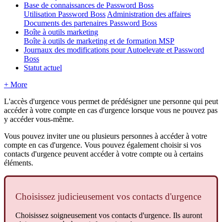
Base de connaissances de Password Boss
Utilisation Password Boss
Administration des affaires
Documents des partenaires Password Boss
Boîte à outils marketing
Boîte à outils de marketing et de formation MSP
Journaux des modifications pour Autoelevate et Password
Boss
Statut actuel
+ More
L
'
acc
è
s
d
'
urgence
vous
permet
de
pr
é
d
é
signer
une
personne
qui
peut
acc
é
der
à
votre
compte
en
cas
d
'
urgence
lorsque
vous
ne
pouvez
pas
y
acc
é
der
vous
-
m
ê
me
.
Vous
pouvez
inviter
une
ou
plusieurs
personnes
à
acc
é
der
à
votre
compte
en
cas
d
'
urgence
.
Vous
pouvez
é
galement
choisir
si
vos
contacts
d
'
urgence
peuvent
acc
é
der
à
votre
compte
ou
à
certains
é
l
é
ments
.
Choisissez
judicieusement
vos
contacts
d
'
urgence
Choisissez
soigneusement
vos
contacts
d
'
urgence
.
Ils
auront