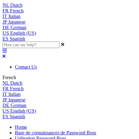
NL
Dutch
FR
French
IT
Italian
JP
Japanese
DE
German
US
English (US)
ES
Spanish
Contact Us
French
NL
Dutch
FR
French
IT
Italian
JP
Japanese
DE
German
US
English (US)
ES
Spanish
Home
Base de connaissances de Password Boss
Utilisation Password Boss