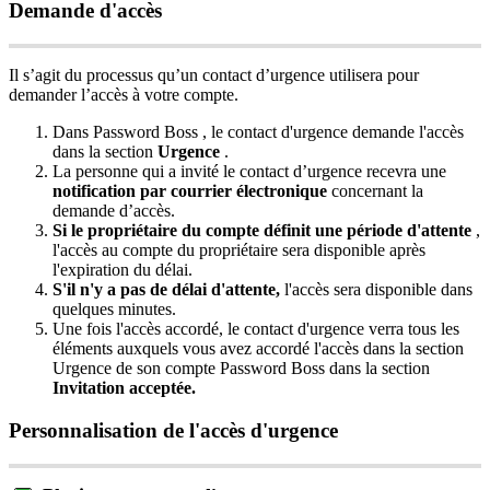
Demande
d
'
acc
è
s
Il
s
’
agit
du
processus
qu
’
un
contact
d
’
urgence
utilisera
pour
demander
l
’
acc
è
s
à
votre
compte
.
Dans
Password
Boss
,
le
contact
d
'
urgence
demande
l
'
acc
è
s
dans
la
section
Urgence
.
La
personne
qui
a
invit
é
le
contact
d
’
urgence
recevra
une
notification
par
courrier
é
lectronique
concernant
la
demande
d
’
acc
è
s
.
Si
le
propri
é
taire
du
compte
d
é
finit
une
p
é
riode
d
'
attente
,
l
'
acc
è
s
au
compte
du
propri
é
taire
sera
disponible
apr
è
s
l
'
expiration
du
d
é
lai
.
S
'
il
n
'
y
a
pas
de
d
é
lai
d
'
attente
,
l
'
acc
è
s
sera
disponible
dans
quelques
minutes
.
Une
fois
l
'
acc
è
s
accord
é
,
le
contact
d
'
urgence
verra
tous
les
é
l
é
ments
auxquels
vous
avez
accord
é
l
'
acc
è
s
dans
la
section
Urgence
de
son
compte
Password
Boss
dans
la
section
Invitation
accept
é
e
.
Personnalisation
de
l
'
acc
è
s
d
'
urgence