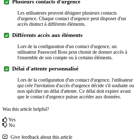
Plusieurs
contacts
d
'
urgence
Les
utilisateurs
peuvent
d
é
signer
plusieurs
contacts
d
'
urgence
.
Chaque
contact
d
'
urgence
peut
disposer
d
'
un
acc
è
s
distinct
à
diff
é
rents
é
l
é
ments
.
Diff
é
rents
acc
è
s
aux
é
l
é
ments
Lors
de
la
configuration
d
'
un
contact
d
'
urgence
,
un
utilisateur
Password
Boss
peut
choisir
de
donner
acc
è
s
à
l
'
ensemble
de
son
compte
ou
à
certains
é
l
é
ments
.
D
é
lai
d
'
attente
personnalis
é
Lors
de
la
configuration
d
'
un
contact
d
'
urgence
,
l
'
utilisateur
qui
cr
é
e
l
'
invitation
d
'
acc
è
s
d
'
urgence
d
é
cide
s
'
il
souhaite
ou
non
sp
é
cifier
un
d
é
lai
d
'
attente
.
Ce
d
é
lai
doit
expirer
avant
que
le
contact
d
'
urgence
puisse
acc
é
der
aux
donn
é
es
.
Was this article helpful?
Yes
No
Give feedback about this article