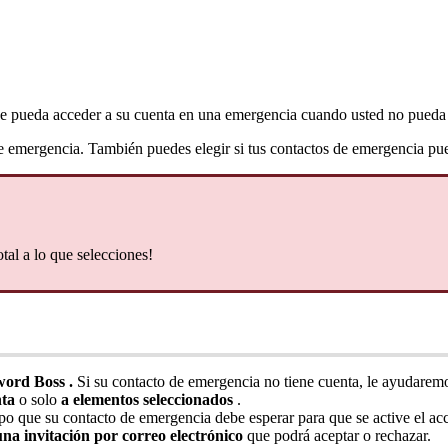
e
pueda
acceder
a
su
cuenta
en
una
emergencia
cuando
usted
no
pueda
e
emergencia
.
Tambi
é
n
puedes
elegir
si
tus
contactos
de
emergencia
pu
otal
a
lo
que
selecciones
!
word
Boss
.
Si
su
contacto
de
emergencia
no
tiene
cuenta
,
le
ayudarem
ta
o
solo
a
elementos
seleccionados
.
po
que
su
contacto
de
emergencia
debe
esperar
para
que
se
active
el
ac
una
invitaci
ó
n
por
correo
electr
ó
nico
que
podr
á
aceptar
o
rechazar
.