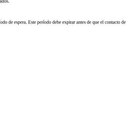
nados
.
í
odo
de
espera
.
Este
per
í
odo
debe
expirar
antes
de
que
el
contacto
de