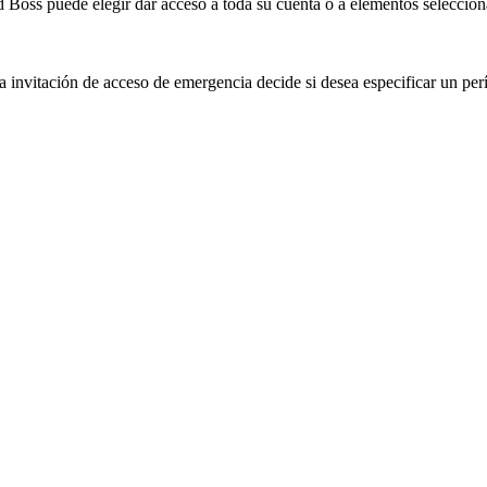
d
Boss
puede
elegir
dar
acceso
a
toda
su
cuenta
o
a
elementos
seleccio
la
invitaci
ó
n
de
acceso
de
emergencia
decide
si
desea
especificar
un
per