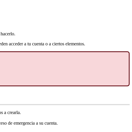
hacerlo
.
eden
acceder
a
tu
cuenta
o
a
ciertos
elementos
.
os
a
crearla
.
ceso
de
emergencia
a
su
cuenta
.