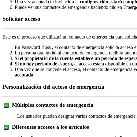
Una
vez
aceptada
tu
invitaci
ó
n
la
configuraci
ó
n
estar
á
compl
Puede
ver
sus
contactos
de
emergencia
haciendo
clic
en
Emerge
Solicitar
acceso
Este
es
el
proceso
que
utilizar
á
un
contacto
de
emergencia
para
solicit
En
Password
Boss
,
el
contacto
de
emergencia
solicita
acceso
e
La
persona
que
invit
ó
al
contacto
de
emergencia
recibir
á
una
no
Si
el
propietario
de
la
cuenta
establece
un
per
í
odo
de
esper
Si
no
hay
per
í
odo
de
espera
,
el
acceso
estar
á
disponible
en
un
Una
vez
que
se
concede
el
acceso
,
el
contacto
de
emergencia
v
aceptada
.
Personalizaci
ó
n
del
acceso
de
emergencia
M
ú
ltiples
contactos
de
emergencia
Los
usuarios
pueden
designar
varios
contactos
de
emergencia
.
Diferentes
accesos
a
los
art
í
culos