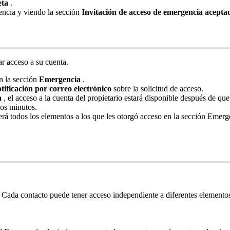
eta
.
ncia
y
viendo
la
secci
ó
n
Invitaci
ó
n
de
acceso
de
emergencia
acepta
ar
acceso
a
su
cuenta
.
n
la
secci
ó
n
Emergencia
.
tificaci
ó
n
por
correo
electr
ó
nico
sobre
la
solicitud
de
acceso
.
a
,
el
acceso
a
la
cuenta
del
propietario
estar
á
disponible
despu
é
s
de
que
os
minutos
.
er
á
todos
los
elementos
a
los
que
les
otorg
ó
acceso
en
la
secci
ó
n
Emerg
Cada
contacto
puede
tener
acceso
independiente
a
diferentes
elemento