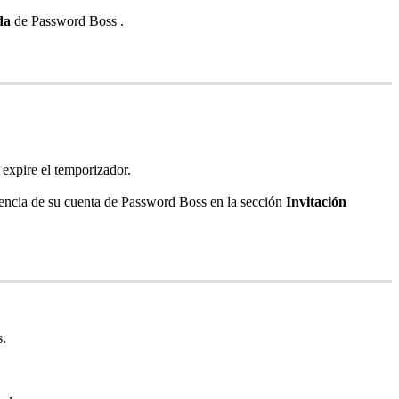
da
de
Password
Boss
.
expire
el
temporizador
.
encia
de
su
cuenta
de
Password
Boss
en
la
secci
ó
n
Invitaci
ó
n
s
.