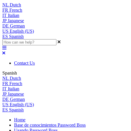
NL
Dutch
FR
French
IT
Italian
JP
Japanese
DE
German
US
English (US)
ES
Spanish
Contact Us
Spanish
NL
Dutch
FR
French
IT
Italian
JP
Japanese
DE
German
US
English (US)
ES
Spanish
Home
Base de conocimientos Password Boss
Usando Password Boss