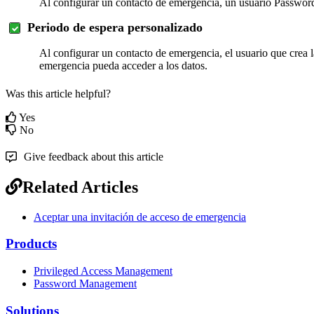
Al
configurar
un
contacto
de
emergencia
,
un
usuario
Passwor
Periodo
de
espera
personalizado
Al
configurar
un
contacto
de
emergencia
,
el
usuario
que
crea
emergencia
pueda
acceder
a
los
datos
.
Was this article helpful?
Yes
No
Give feedback about this article
Related Articles
Aceptar una invitación de acceso de emergencia
Products
Privileged Access Management
Password Management
Solutions