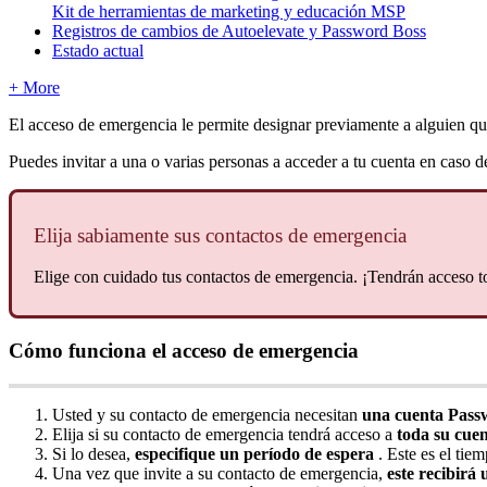
Kit de herramientas de marketing y educación MSP
Registros de cambios de Autoelevate y Password Boss
Estado actual
+ More
El
acceso
de
emergencia
le
permite
designar
previamente
a
alguien
qu
Puedes
invitar
a
una
o
varias
personas
a
acceder
a
tu
cuenta
en
caso
d
Elija
sabiamente
sus
contactos
de
emergencia
Elige
con
cuidado
tus
contactos
de
emergencia
.
¡
Tendr
á
n
acceso
t
C
ó
mo
funciona
el
acceso
de
emergencia
Usted
y
su
contacto
de
emergencia
necesitan
una
cuenta
Pass
Elija
si
su
contacto
de
emergencia
tendr
á
acceso
a
toda
su
cuen
Si
lo
desea
,
especifique
un
per
í
odo
de
espera
.
Este
es
el
tiem
Una
vez
que
invite
a
su
contacto
de
emergencia
,
este
recibir
á