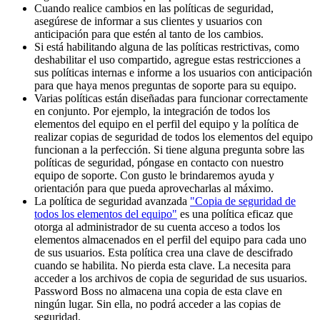
Cuando
realice
cambios
en
las
pol
í
ticas
de
seguridad
,
aseg
ú
rese
de
informar
a
sus
clientes
y
usuarios
con
anticipaci
ó
n
para
que
est
é
n
al
tanto
de
los
cambios
.
Si
est
á
habilitando
alguna
de
las
pol
í
ticas
restrictivas
,
como
deshabilitar
el
uso
compartido
,
agregue
estas
restricciones
a
sus
pol
í
ticas
internas
e
informe
a
los
usuarios
con
anticipaci
ó
n
para
que
haya
menos
preguntas
de
soporte
para
su
equipo
.
Varias
pol
í
ticas
est
á
n
dise
ñ
adas
para
funcionar
correctamente
en
conjunto
.
Por
ejemplo
,
la
integraci
ó
n
de
todos
los
elementos
del
equipo
en
el
perfil
del
equipo
y
la
pol
í
tica
de
realizar
copias
de
seguridad
de
todos
los
elementos
del
equipo
funcionan
a
la
perfecci
ó
n
.
Si
tiene
alguna
pregunta
sobre
las
pol
í
ticas
de
seguridad
,
p
ó
ngase
en
contacto
con
nuestro
equipo
de
soporte
.
Con
gusto
le
brindaremos
ayuda
y
orientaci
ó
n
para
que
pueda
aprovecharlas
al
m
á
ximo
.
La
pol
í
tica
de
seguridad
avanzada
"
Copia
de
seguridad
de
todos
los
elementos
del
equipo
"
es
una
pol
í
tica
eficaz
que
otorga
al
administrador
de
su
cuenta
acceso
a
todos
los
elementos
almacenados
en
el
perfil
del
equipo
para
cada
uno
de
sus
usuarios
.
Esta
pol
í
tica
crea
una
clave
de
descifrado
cuando
se
habilita
.
No
pierda
esta
clave
.
La
necesita
para
acceder
a
los
archivos
de
copia
de
seguridad
de
sus
usuarios
.
Password
Boss
no
almacena
una
copia
de
esta
clave
en
ning
ú
n
lugar
.
Sin
ella
,
no
podr
á
acceder
a
las
copias
de
seguridad
.