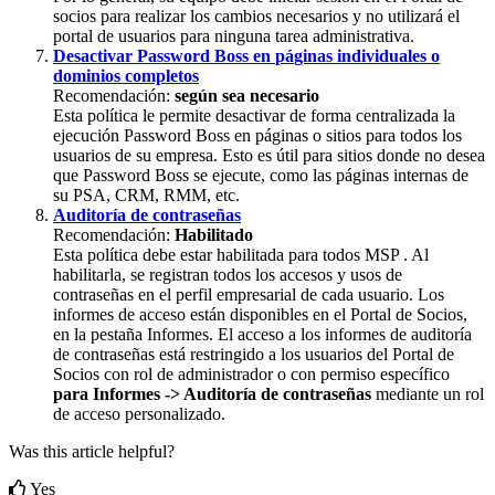
socios
para
realizar
los
cambios
necesarios
y
no
utilizar
á
el
portal
de
usuarios
para
ninguna
tarea
administrativa
.
Desactivar
Password
Boss
en
p
á
ginas
individuales
o
dominios
completos
Recomendaci
ó
n
:
seg
ú
n
sea
necesario
Esta
pol
í
tica
le
permite
desactivar
de
forma
centralizada
la
ejecuci
ó
n
Password
Boss
en
p
á
ginas
o
sitios
para
todos
los
usuarios
de
su
empresa
.
Esto
es
ú
til
para
sitios
donde
no
desea
que
Password
Boss
se
ejecute
,
como
las
p
á
ginas
internas
de
su
PSA
,
CRM
,
RMM
,
etc
.
Auditor
í
a
de
contrase
ñ
as
Recomendaci
ó
n
:
Habilitado
Esta
pol
í
tica
debe
estar
habilitada
para
todos
MSP
.
Al
habilitarla
,
se
registran
todos
los
accesos
y
usos
de
contrase
ñ
as
en
el
perfil
empresarial
de
cada
usuario
.
Los
informes
de
acceso
est
á
n
disponibles
en
el
Portal
de
Socios
,
en
la
pesta
ñ
a
Informes
.
El
acceso
a
los
informes
de
auditor
í
a
de
contrase
ñ
as
est
á
restringido
a
los
usuarios
del
Portal
de
Socios
con
rol
de
administrador
o
con
permiso
espec
í
fico
para
Informes
-
>
Auditor
í
a
de
contrase
ñ
as
mediante
un
rol
de
acceso
personalizado
.
Was this article helpful?
Yes