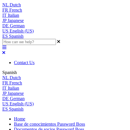
NL
Dutch
FR
French
IT
Italian
JP
Japanese
DE
German
US
English (US)
ES
Spanish
Contact Us
Spanish
NL
Dutch
FR
French
IT
Italian
JP
Japanese
DE
German
US
English (US)
ES
Spanish
Home
Base de conocimientos Password Boss
Documentos de socios Password Boss