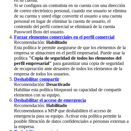
en
su
cuenta
.
Si
se
configura
un
contratista
en
su
cuenta
con
una
direcci
ó
n
de
correo
electr
ó
nico
personal
,
cuando
ese
usuario
se
elimina
de
su
cuenta
y
usted
elige
convertir
el
usuario
a
una
cuenta
personal
en
lugar
de
eliminar
la
cuenta
de
usuario
,
el
contenido
del
perfil
comercial
se
eliminar
á
de
la
cuenta
Password
Boss
del
usuario
.
Forzar
elementos
comerciales
en
el
perfil
comercial
Recomendaci
ó
n
:
Habilitado
Esta
pol
í
tica
le
permite
asegurarse
de
que
los
elementos
de
la
empresa
se
almacenen
en
el
perfil
empresarial
.
Puede
usar
la
pol
í
tica
"
Copia
de
seguridad
de
todos
los
elementos
del
perfil
empresarial
"
para
garantizar
una
copia
de
seguridad
de
recuperaci
ó
n
ante
desastres
de
todos
los
elementos
de
la
empresa
de
todos
los
usuarios
.
Deshabilitar
compartir
Recomendaci
ó
n
:
Desactivado
Habilitar
esta
pol
í
tica
bloquear
á
su
capacidad
de
compartir
elementos
con
su
equipo
.
Deshabilitar
el
acceso
de
emergencia
Recomendaci
ó
n
:
Habilitado
Recomendamos
a
MSP
que
deshabiliten
el
acceso
de
emergencia
para
su
equipo
.
Activar
esta
pol
í
tica
permite
la
posible
filtraci
ó
n
de
datos
confidenciales
a
personas
externas
a
la
empresa
.