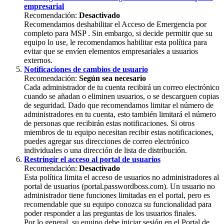
empresarial
Recomendaci
ó
n
:
Desactivado
Recomendamos
deshabilitar
el
Acceso
de
Emergencia
por
completo
para
MSP
.
Sin
embargo
,
si
decide
permitir
que
su
equipo
lo
use
,
le
recomendamos
habilitar
esta
pol
í
tica
para
evitar
que
se
env
í
en
elementos
empresariales
a
usuarios
externos
.
Notificaciones
de
cambios
de
usuario
Recomendaci
ó
n
:
Seg
ú
n
sea
necesario
Cada
administrador
de
tu
cuenta
recibir
á
un
correo
electr
ó
nico
cuando
se
a
ñ
adan
o
eliminen
usuarios
,
o
se
descarguen
copias
de
seguridad
.
Dado
que
recomendamos
limitar
el
n
ú
mero
de
administradores
en
tu
cuenta
,
esto
tambi
é
n
limitar
á
el
n
ú
mero
de
personas
que
recibir
á
n
estas
notificaciones
.
Si
otros
miembros
de
tu
equipo
necesitan
recibir
estas
notificaciones
,
puedes
agregar
sus
direcciones
de
correo
electr
ó
nico
individuales
o
una
direcci
ó
n
de
lista
de
distribuci
ó
n
.
Restringir
el
acceso
al
portal
de
usuarios
Recomendaci
ó
n
:
Desactivado
Esta
pol
í
tica
limita
el
acceso
de
usuarios
no
administradores
al
portal
de
usuarios
(
portal
.
passwordboss
.
com
)
.
Un
usuario
no
administrador
tiene
funciones
limitadas
en
el
portal
,
pero
es
recomendable
que
su
equipo
conozca
su
funcionalidad
para
poder
responder
a
las
preguntas
de
los
usuarios
finales
.
Por
lo
general
,
su
equipo
debe
iniciar
sesi
ó
n
en
el
Portal
de