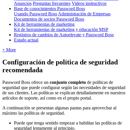
Anuncios
Preguntas frecuentes
Videos instructivos
Base de conocimientos Password Boss
Usando Password Boss
Administración de Empresas
Documentos de socios Password Boss
Kit de herramientas de marketing
Kit de herramientas de marketing y educación MSP
Registros de cambios de Autoelevate y Password Boss
Estado actual
+ More
Configuraci
ó
n
de
pol
í
tica
de
seguridad
recomendada
Password
Boss
ofrece
un
conjunto
completo
de
pol
í
ticas
de
seguridad
que
puede
configurar
seg
ú
n
las
necesidades
de
seguridad
de
sus
clientes
.
Las
pol
í
ticas
se
explican
detalladamente
en
nuestros
art
í
culos
de
soporte
,
as
í
como
en
el
propio
portal
.
A
continuaci
ó
n
se
presentan
algunas
pautas
para
aprovechar
al
m
á
ximo
las
pol
í
ticas
de
seguridad
.
Puede
que
tenga
sentido
empezar
a
habilitar
las
pol
í
ticas
de
seguridad
lentamente
al
principio
.