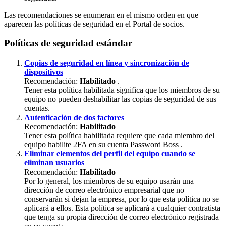
Las
recomendaciones
se
enumeran
en
el
mismo
orden
en
que
aparecen
las
pol
í
ticas
de
seguridad
en
el
Portal
de
socios
.
Pol
í
ticas
de
seguridad
est
á
ndar
Copias
de
seguridad
en
l
í
nea
y
sincronizaci
ó
n
de
dispositivos
Recomendaci
ó
n
:
Habilitado
.
Tener
esta
pol
í
tica
habilitada
significa
que
los
miembros
de
su
equipo
no
pueden
deshabilitar
las
copias
de
seguridad
de
sus
cuentas
.
Autenticaci
ó
n
de
dos
factores
Recomendaci
ó
n
:
Habilitado
Tener
esta
pol
í
tica
habilitada
requiere
que
cada
miembro
del
equipo
habilite
2FA
en
su
cuenta
Password
Boss
.
Eliminar
elementos
del
perfil
del
equipo
cuando
se
eliminan
usuarios
Recomendaci
ó
n
:
Habilitado
Por
lo
general
,
los
miembros
de
su
equipo
usar
á
n
una
direcci
ó
n
de
correo
electr
ó
nico
empresarial
que
no
conservar
á
n
si
dejan
la
empresa
,
por
lo
que
esta
pol
í
tica
no
se
aplicar
á
a
ellos
.
Esta
pol
í
tica
se
aplicar
á
a
cualquier
contratista
que
tenga
su
propia
direcci
ó
n
de
correo
electr
ó
nico
registrada