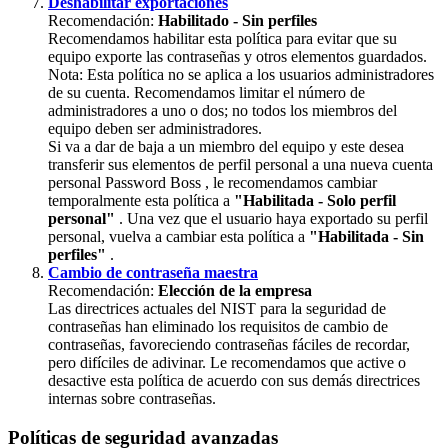
Deshabilitar
exportaciones
Recomendaci
ó
n
:
Habilitado
-
Sin
perfiles
Recomendamos
habilitar
esta
pol
í
tica
para
evitar
que
su
equipo
exporte
las
contrase
ñ
as
y
otros
elementos
guardados
.
Nota
:
Esta
pol
í
tica
no
se
aplica
a
los
usuarios
administradores
de
su
cuenta
.
Recomendamos
limitar
el
n
ú
mero
de
administradores
a
uno
o
dos
;
no
todos
los
miembros
del
equipo
deben
ser
administradores
.
Si
va
a
dar
de
baja
a
un
miembro
del
equipo
y
este
desea
transferir
sus
elementos
de
perfil
personal
a
una
nueva
cuenta
personal
Password
Boss
,
le
recomendamos
cambiar
temporalmente
esta
pol
í
tica
a
"
Habilitada
-
Solo
perfil
personal
"
.
Una
vez
que
el
usuario
haya
exportado
su
perfil
personal
,
vuelva
a
cambiar
esta
pol
í
tica
a
"
Habilitada
-
Sin
perfiles
"
.
Cambio
de
contrase
ñ
a
maestra
Recomendaci
ó
n
:
Elecci
ó
n
de
la
empresa
Las
directrices
actuales
del
NIST
para
la
seguridad
de
contrase
ñ
as
han
eliminado
los
requisitos
de
cambio
de
contrase
ñ
as
,
favoreciendo
contrase
ñ
as
f
á
ciles
de
recordar
,
pero
dif
í
ciles
de
adivinar
.
Le
recomendamos
que
active
o
desactive
esta
pol
í
tica
de
acuerdo
con
sus
dem
á
s
directrices
internas
sobre
contrase
ñ
as
.
Pol
í
ticas
de
seguridad
avanzadas