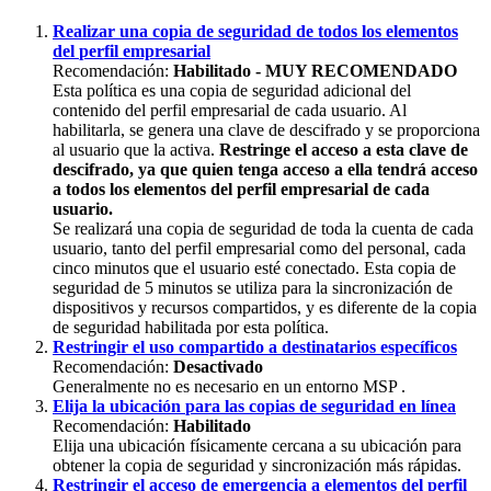
Realizar
una
copia
de
seguridad
de
todos
los
elementos
del
perfil
empresarial
Recomendaci
ó
n
:
Habilitado
-
MUY
RECOMENDADO
Esta
pol
í
tica
es
una
copia
de
seguridad
adicional
del
contenido
del
perfil
empresarial
de
cada
usuario
.
Al
habilitarla
,
se
genera
una
clave
de
descifrado
y
se
proporciona
al
usuario
que
la
activa
.
Restringe
el
acceso
a
esta
clave
de
descifrado
,
ya
que
quien
tenga
acceso
a
ella
tendr
á
acceso
a
todos
los
elementos
del
perfil
empresarial
de
cada
usuario
.
Se
realizar
á
una
copia
de
seguridad
de
toda
la
cuenta
de
cada
usuario
,
tanto
del
perfil
empresarial
como
del
personal
,
cada
cinco
minutos
que
el
usuario
est
é
conectado
.
Esta
copia
de
seguridad
de
5
minutos
se
utiliza
para
la
sincronizaci
ó
n
de
dispositivos
y
recursos
compartidos
,
y
es
diferente
de
la
copia
de
seguridad
habilitada
por
esta
pol
í
tica
.
Restringir
el
uso
compartido
a
destinatarios
espec
í
ficos
Recomendaci
ó
n
:
Desactivado
Generalmente
no
es
necesario
en
un
entorno
MSP
.
Elija
la
ubicaci
ó
n
para
las
copias
de
seguridad
en
l
í
nea
Recomendaci
ó
n
:
Habilitado
Elija
una
ubicaci
ó
n
f
í
sicamente
cercana
a
su
ubicaci
ó
n
para
obtener
la
copia
de
seguridad
y
sincronizaci
ó
n
m
á
s
r
á
pidas
.
Restringir
el
acceso
de
emergencia
a
elementos
del
perfil