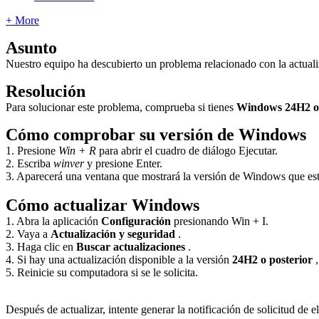
+ More
Asunto
Nuestro
equipo
ha
descubierto
un
problema
relacionado
con
la
actuali
Resoluci
ó
n
Para
solucionar
este
problema
,
comprueba
si
tienes
Windows
24H2
o
C
ó
mo
comprobar
su
versi
ó
n
de
Windows
1
.
Presione
Win
+
R
para
abrir
el
cuadro
de
di
á
logo
Ejecutar
.
2
.
Escriba
winver
y
presione
Enter
.
3
.
Aparecer
á
una
ventana
que
mostrar
á
la
versi
ó
n
de
Windows
que
es
C
ó
mo
actualizar
Windows
1
.
Abra
la
aplicaci
ó
n
Configuraci
ó
n
presionando
Win
+
I
.
2
.
Vaya
a
Actualizaci
ó
n
y
seguridad
.
3
.
Haga
clic
en
Buscar
actualizaciones
.
4
.
Si
hay
una
actualizaci
ó
n
disponible
a
la
versi
ó
n
24H2
o
posterior
,
5
.
Reinicie
su
computadora
si
se
le
solicita
.
Despu
é
s
de
actualizar
,
intente
generar
la
notificaci
ó
n
de
solicitud
de
e