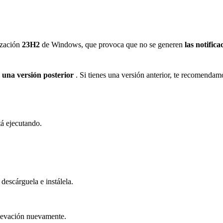
zaci
ó
n
23H2
de
Windows
,
que
provoca
que
no
se
generen
las
notifica
una
versi
ó
n
posterior
.
Si
tienes
una
versi
ó
n
anterior
,
te
recomendam
t
á
ejecutando
.
desc
á
rguela
e
inst
á
lela
.
levaci
ó
n
nuevamente
.