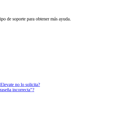
ipo
de
soporte
para
obtener
m
á
s
ayuda
.
levate no lo solicita?
raseña incorrecta"?