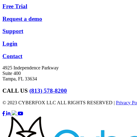
Free Trial
Request a demo
Support
Login
Contact
4925 Independence Parkway
Suite 400
Tampa, FL 33634
CALL US
(813) 578-8200
© 2023 CYBERFOX LLC ALL RIGHTS RESERVED |
Privacy Po