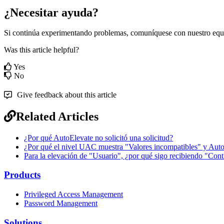
¿
Necesitar
ayuda
?
Si
contin
ú
a
experimentando
problemas
,
comun
í
quese
con
nuestro
equ
Was this article helpful?
Yes
No
Give feedback about this article
Related Articles
¿Por qué AutoElevate no solicitó una solicitud?
¿Por qué el nivel UAC muestra "Valores incompatibles" y AutoE
Para la elevación de "Usuario", ¿por qué sigo recibiendo "Cont
Products
Privileged Access Management
Password Management
Solutions