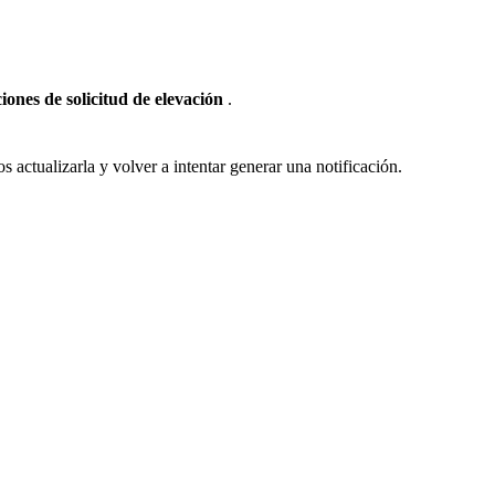
ciones
de
solicitud
de
elevaci
ó
n
.
os
actualizarla
y
volver
a
intentar
generar
una
notificaci
ó
n
.