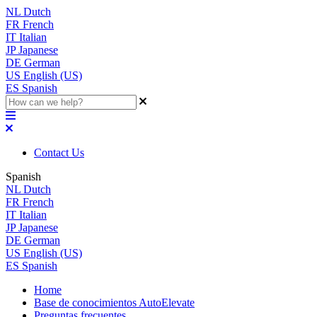
NL
Dutch
FR
French
IT
Italian
JP
Japanese
DE
German
US
English (US)
ES
Spanish
Contact Us
Spanish
NL
Dutch
FR
French
IT
Italian
JP
Japanese
DE
German
US
English (US)
ES
Spanish
Home
Base de conocimientos AutoElevate
Preguntas frecuentes