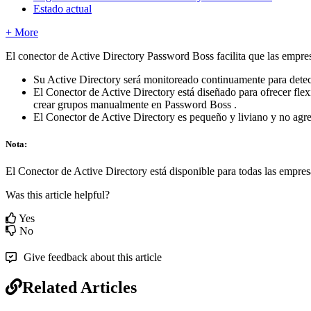
Estado actual
+ More
El
conector
de
Active
Directory
Password
Boss
facilita
que
las
empre
Su
Active
Directory
ser
á
monitoreado
continuamente
para
detec
El
Conector
de
Active
Directory
est
á
dise
ñ
ado
para
ofrecer
flex
crear
grupos
manualmente
en
Password
Boss
.
El
Conector
de
Active
Directory
es
peque
ñ
o
y
liviano
y
no
agr
Nota
:
El
Conector
de
Active
Directory
est
á
disponible
para
todas
las
empres
Was this article helpful?
Yes
No
Give feedback about this article
Related Articles