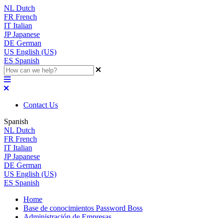
NL
Dutch
FR
French
IT
Italian
JP
Japanese
DE
German
US
English (US)
ES
Spanish
Contact Us
Spanish
NL
Dutch
FR
French
IT
Italian
JP
Japanese
DE
German
US
English (US)
ES
Spanish
Home
Base de conocimientos Password Boss
Administración de Empresas