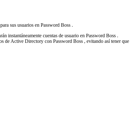
para
sus
usuarios
en
Password
Boss
.
ar
á
n
instant
á
neamente
cuentas
de
usuario
en
Password
Boss
.
os
de
Active
Directory
con
Password
Boss
,
evitando
as
í
tener
que