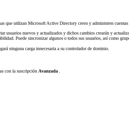
sas
que
utilizan
Microsoft
Active
Directory
creen
y
administren
cuentas
tar
usuarios
nuevos
y
actualizados
y
dichos
cambios
crear
á
n
y
actualiz
ibilidad
.
Puede
sincronizar
algunos
o
todos
sus
usuarios
,
as
í
como
grup
egar
á
ninguna
carga
innecesaria
a
su
controlador
de
dominio
.
as
con
la
suscripci
ó
n
Avanzada
.