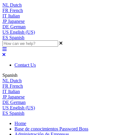
NL
Dutch
FR
French
IT
Italian
JP
Japanese
DE
German
US
English (US)
ES
Spanish
Contact Us
Spanish
NL
Dutch
FR
French
IT
Italian
JP
Japanese
DE
German
US
English (US)
ES
Spanish
Home
Base de conocimientos Password Boss
Administración de Empresas