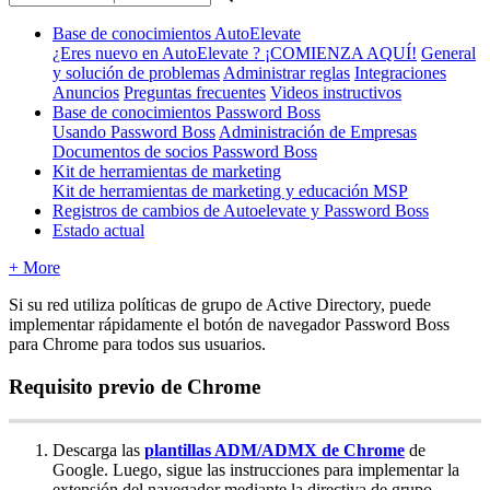
Base de conocimientos AutoElevate
¿Eres nuevo en AutoElevate ? ¡COMIENZA AQUÍ!
General
y solución de problemas
Administrar reglas
Integraciones
Anuncios
Preguntas frecuentes
Videos instructivos
Base de conocimientos Password Boss
Usando Password Boss
Administración de Empresas
Documentos de socios Password Boss
Kit de herramientas de marketing
Kit de herramientas de marketing y educación MSP
Registros de cambios de Autoelevate y Password Boss
Estado actual
+ More
Si
su
red
utiliza
pol
í
ticas
de
grupo
de
Active
Directory
,
puede
implementar
r
á
pidamente
el
bot
ó
n
de
navegador
Password
Boss
para
Chrome
para
todos
sus
usuarios
.
Requisito
previo
de
Chrome
Descarga
las
plantillas
ADM
/
ADMX
de
Chrome
de
Google
.
Luego
,
sigue
las
instrucciones
para
implementar
la
extensi
ó
n
del
navegador
mediante
la
directiva
de
grupo
.