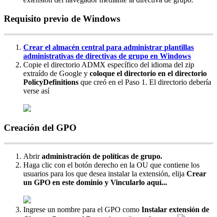
Requisito
previo
de
Windows
Crear
el
almac
é
n
central
para
administrar
plantillas
administrativas
de
directivas
de
grupo
en
Windows
Copie
el
directorio
ADMX
espec
í
fico
del
idioma
del
zip
extra
í
do
de
Google
y
coloque
el
directorio
en
el
directorio
PolicyDefinitions
que
cre
ó
en
el
Paso
1
.
El
directorio
deber
í
a
verse
as
í
Creaci
ó
n
del
GPO
Abrir
administraci
ó
n
de
pol
í
ticas
de
grupo
.
Haga
clic
con
el
bot
ó
n
derecho
en
la
OU
que
contiene
los
usuarios
para
los
que
desea
instalar
la
extensi
ó
n
,
elija
Crear
un
GPO
en
este
dominio
y
Vincularlo
aqu
í
.
.
.
Ingrese
un
nombre
para
el
GPO
como
Instalar
extensi
ó
n
de