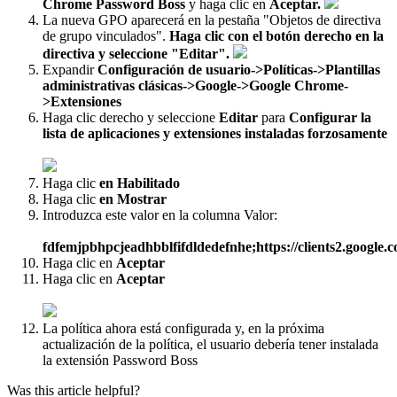
Chrome
Password
Boss
y
haga
clic
en
Aceptar
.
La
nueva
GPO
aparecer
á
en
la
pesta
ñ
a
"
Objetos
de
directiva
de
grupo
vinculados
"
.
Haga
clic
con
el
bot
ó
n
derecho
en
la
directiva
y
seleccione
"
Editar
"
.
Expandir
Configuraci
ó
n
de
usuario
-
>
Pol
í
ticas
-
>
Plantillas
administrativas
cl
á
sicas
-
>
Google
-
>
Google
Chrome
-
>
Extensiones
Haga
clic
derecho
y
seleccione
Editar
para
Configurar
la
lista
de
aplicaciones
y
extensiones
instaladas
forzosamente
Haga
clic
en
Habilitado
Haga
clic
en
Mostrar
Introduzca
este
valor
en
la
columna
Valor
:
fdfemjpbhpcjeadhbblfifdldedefnhe
;
https
:
/
/
clients2
.
google
.
c
Haga
clic
en
Aceptar
Haga
clic
en
Aceptar
La
pol
í
tica
ahora
est
á
configurada
y
,
en
la
pr
ó
xima
actualizaci
ó
n
de
la
pol
í
tica
,
el
usuario
deber
í
a
tener
instalada
la
extensi
ó
n
Password
Boss
Was this article helpful?