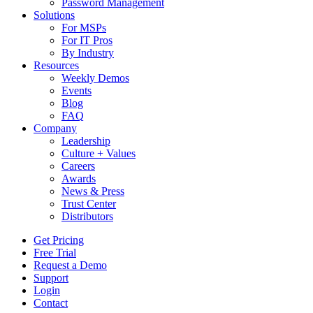
Password Management
Solutions
For MSPs
For IT Pros
By Industry
Resources
Weekly Demos
Events
Blog
FAQ
Company
Leadership
Culture + Values
Careers
Awards
News & Press
Trust Center
Distributors
Get Pricing
Free Trial
Request a Demo
Support
Login
Contact