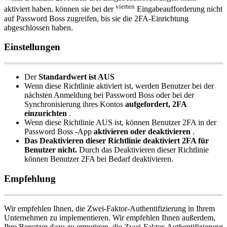
vierten
aktiviert
haben
,
k
ö
nnen
sie
bei
der
Eingabeaufforderung
nicht
auf
Password
Boss
zugreifen
,
bis
sie
die
2FA
-
Einrichtung
abgeschlossen
haben
.
Einstellungen
Der
Standardwert
ist
AUS
Wenn
diese
Richtlinie
aktiviert
ist
,
werden
Benutzer
bei
der
n
ä
chsten
Anmeldung
bei
Password
Boss
oder
bei
der
Synchronisierung
ihres
Kontos
aufgefordert
,
2FA
einzurichten
.
Wenn
diese
Richtlinie
AUS
ist
,
k
ö
nnen
Benutzer
2FA
in
der
Password
Boss
-
App
aktivieren
oder
deaktivieren
.
Das
Deaktivieren
dieser
Richtlinie
deaktiviert
2FA
f
ü
r
Benutzer
nicht
.
Durch
das
Deaktivieren
dieser
Richtlinie
k
ö
nnen
Benutzer
2FA
bei
Bedarf
deaktivieren
.
Empfehlung
Wir
empfehlen
Ihnen
,
die
Zwei
-
Faktor
-
Authentifizierung
in
Ihrem
Unternehmen
zu
implementieren
.
Wir
empfehlen
Ihnen
au
ß
erdem
,
Ihre
Benutzer
dazu
zu
ermutigen
,
die
Zwei
-
Faktor
-
Authentifizierung