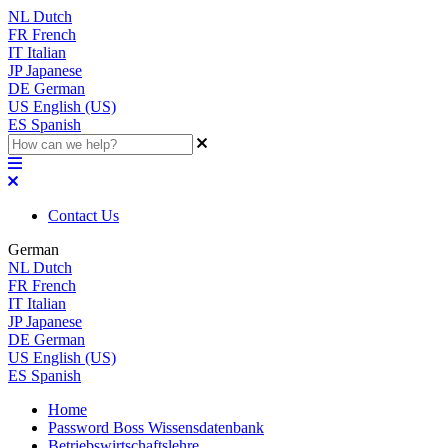
NL
Dutch
FR
French
IT
Italian
JP
Japanese
DE
German
US
English (US)
ES
Spanish
Contact Us
German
NL
Dutch
FR
French
IT
Italian
JP
Japanese
DE
German
US
English (US)
ES
Spanish
Home
Password Boss Wissensdatenbank
Betriebswirtschaftslehre