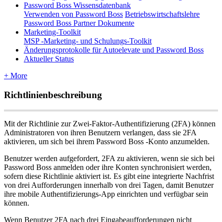
Password Boss Wissensdatenbank
Verwenden von Password Boss
Betriebswirtschaftslehre
Password Boss Partner Dokumente
Marketing-Toolkit
MSP -Marketing- und Schulungs-Toolkit
Änderungsprotokolle für Autoelevate und Password Boss
Aktueller Status
+ More
Richtlinienbeschreibung
Mit
der
Richtlinie
zur
Zwei
-
Faktor
-
Authentifizierung
(
2FA
)
k
ö
nnen
Administratoren
von
ihren
Benutzern
verlangen
,
dass
sie
2FA
aktivieren
,
um
sich
bei
ihrem
Password
Boss
-
Konto
anzumelden
.
Benutzer
werden
aufgefordert
,
2FA
zu
aktivieren
,
wenn
sie
sich
bei
Password
Boss
anmelden
oder
ihre
Konten
synchronisiert
werden
,
sofern
diese
Richtlinie
aktiviert
ist
.
Es
gibt
eine
integrierte
Nachfrist
von
drei
Aufforderungen
innerhalb
von
drei
Tagen
,
damit
Benutzer
ihre
mobile
Authentifizierungs
-
App
einrichten
und
verf
ü
gbar
sein
k
ö
nnen
.
Wenn
Benutzer
2FA
nach
drei
Eingabeaufforderungen
nicht