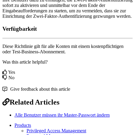
sofort
zu
aktivieren
und
unmittelbar
vor
dem
Ende
der
Eingabeaufforderungen
zu
starten
,
um
zu
vermeiden
,
dass
sie
zur
Einrichtung
der
Zwei
-
Faktor
-
Authentifizierung
gezwungen
werden
.
Verf
ü
gbarkeit
Diese
Richtlinie
gilt
f
ü
r
alle
Konten
mit
einem
kostenpflichtigen
oder
Test
-
Business
-
Abonnement
.
Was this article helpful?
Yes
No
Give feedback about this article
Related Articles
Alle Benutzer müssen ihr Master-Passwort ändern
Products
Privileged Access Management