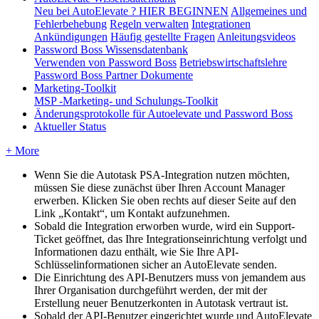
Neu bei AutoElevate ? HIER BEGINNEN
Allgemeines und
Fehlerbehebung
Regeln verwalten
Integrationen
Ankündigungen
Häufig gestellte Fragen
Anleitungsvideos
Password Boss Wissensdatenbank
Verwenden von Password Boss
Betriebswirtschaftslehre
Password Boss Partner Dokumente
Marketing-Toolkit
MSP -Marketing- und Schulungs-Toolkit
Änderungsprotokolle für Autoelevate und Password Boss
Aktueller Status
+ More
Wenn
Sie
die
Autotask
PSA
-
Integration
nutzen
m
ö
chten
,
m
ü
ssen
Sie
diese
zun
ä
chst
ü
ber
Ihren
Account
Manager
erwerben
.
Klicken
Sie
oben
rechts
auf
dieser
Seite
auf
den
Link
„
Kontakt
“
,
um
Kontakt
aufzunehmen
.
Sobald
die
Integration
erworben
wurde
,
wird
ein
Support
-
Ticket
ge
ö
ffnet
,
das
Ihre
Integrationseinrichtung
verfolgt
und
Informationen
dazu
enth
ä
lt
,
wie
Sie
Ihre
API
-
Schl
ü
sselinformationen
sicher
an
AutoElevate
senden
.
Die
Einrichtung
des
API
-
Benutzers
muss
von
jemandem
aus
Ihrer
Organisation
durchgef
ü
hrt
werden
,
der
mit
der
Erstellung
neuer
Benutzerkonten
in
Autotask
vertraut
ist
.
Sobald
der
API
-
Benutzer
eingerichtet
wurde
und
AutoElevate