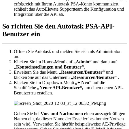
erfolgreich
mit
Ihrem
Autotask
PSA
-
Konto
kommuniziert
,
schlie
ß
t
das
AutoElevate
Supportteam
die
Konfiguration
und
Integration
ü
ber
die
API
ab
.
So
richten
Sie
den
Autotask
PSA
-
API
-
Benutzer
ein
Ö
ffnen
Sie
Autotask
und
melden
Sie
sich
als
Administrator
an
.
Klicken
Sie
im
Home
-
Men
ü
auf
„
Admin
“
und
dann
auf
„
Kontoeinstellungen
und
Benutzer
“
.
Erweitern
Sie
das
Men
ü
„
Ressourcen
/
Benutzer
“
und
klicken
Sie
auf
das
Untermen
ü
„
Ressourcen
/
Benutzer
“
.
Klicken
Sie
im
Dropdown
-
Men
ü
„
+
Neu
“
auf
die
Schaltfl
ä
che
„
Neuer
API
-
Benutzer
“
,
um
einen
neuen
API
-
Benutzer
zu
erstellen
.
Geben
Sie
bei
Vor
-
und
Nachnamen
einen
aussagekr
ä
ftigen
Namen
ein
,
da
dieser
Name
der
Ersteller
bestimmter
Notizen
sein
wird
.
Verwenden
Sie
hierf
ü
r
beispielsweise
AE
-
Privilege