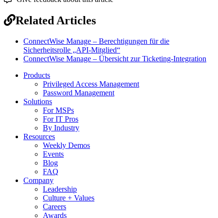
Related Articles
ConnectWise Manage – Berechtigungen für die
Sicherheitsrolle „API-Mitglied“
ConnectWise Manage – Übersicht zur Ticketing-Integration
Products
Privileged Access Management
Password Management
Solutions
For MSPs
For IT Pros
By Industry
Resources
Weekly Demos
Events
Blog
FAQ
Company
Leadership
Culture + Values
Careers
Awards