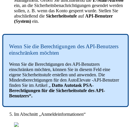
Management
.
Geben
Sie
anschlie
ß
end
die
E
-
Mail
-
Adresse
ein
,
an
die
Sicherheitsbenachrichtigungen
gesendet
werden
sollen
,
z
.
B
.
wenn
das
Konto
gesperrt
wurde
.
Stellen
Sie
abschlie
ß
end
die
Sicherheitsstufe
auf
API
-
Benutzer
(
System
)
ein
.
Wenn
Sie
die
Berechtigungen
des
API
-
Benutzers
einschr
ä
nken
m
ö
chten
Wenn
Sie
die
Berechtigungen
des
API
-
Benutzers
einschr
ä
nken
m
ö
chten
,
k
ö
nnen
Sie
in
diesem
Feld
eine
eigene
Sicherheitsstufe
erstellen
und
anwenden
.
Die
Mindestberechtigungen
f
ü
r
den
AutoElevate
-
API
-
Benutzer
finden
Sie
im
Artikel
„
Datto
Autotask
PSA
-
Berechtigungen
f
ü
r
die
Sicherheitsstufe
des
API
-
Benutzers
“
.
Im
Abschnitt
„
Anmeldeinformationen
“