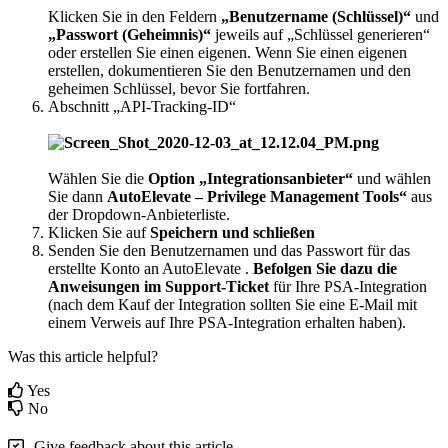
Klicken
Sie
in
den
Feldern
„
Benutzername
(
Schl
ü
ssel
)
“
und
„
Passwort
(
Geheimnis
)
“
jeweils
auf
„
Schl
ü
ssel
generieren
“
oder
erstellen
Sie
einen
eigenen
.
Wenn
Sie
einen
eigenen
erstellen
,
dokumentieren
Sie
den
Benutzernamen
und
den
geheimen
Schl
ü
ssel
,
bevor
Sie
fortfahren
.
Abschnitt
„
API
-
Tracking
-
ID
“
W
ä
hlen
Sie
die
Option
„
Integrationsanbieter
“
und
w
ä
hlen
Sie
dann
AutoElevate
–
Privilege
Management
Tools
“
aus
der
Dropdown
-
Anbieterliste
.
Klicken
Sie
auf
Speichern
und
schlie
ß
en
Senden
Sie
den
Benutzernamen
und
das
Passwort
f
ü
r
das
erstellte
Konto
an
AutoElevate
.
Befolgen
Sie
dazu
die
Anweisungen
im
Support
-
Ticket
f
ü
r
Ihre
PSA
-
Integration
(
nach
dem
Kauf
der
Integration
sollten
Sie
eine
E
-
Mail
mit
einem
Verweis
auf
Ihre
PSA
-
Integration
erhalten
haben
)
.
Was this article helpful?
Yes
No
Give feedback about this article