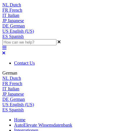
NL
Dutch
FR
French
IT
Italian
JP
Japanese
DE
German
US
English (US)
ES
Spanish
Contact Us
German
NL
Dutch
FR
French
IT
Italian
JP
Japanese
DE
German
US
English (US)
ES
Spanish
Home
AutoElevate Wissensdatenbank
Integrationen