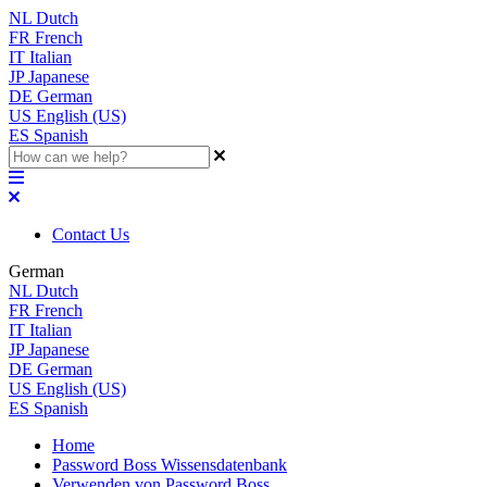
NL
Dutch
FR
French
IT
Italian
JP
Japanese
DE
German
US
English (US)
ES
Spanish
Contact Us
German
NL
Dutch
FR
French
IT
Italian
JP
Japanese
DE
German
US
English (US)
ES
Spanish
Home
Password Boss Wissensdatenbank
Verwenden von Password Boss