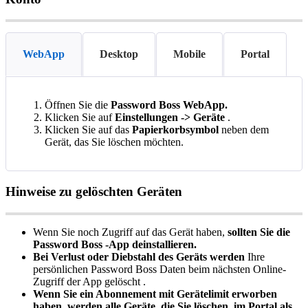
WebApp
Desktop
Mobile
Portal
Ö
ffnen
Sie
die
Password
Boss
WebApp
.
Klicken
Sie
auf
Einstellungen
-
>
Ger
ä
te
.
Klicken
Sie
auf
das
Papierkorbsymbol
neben
dem
Ger
ä
t
,
das
Sie
l
ö
schen
m
ö
chten
.
Hinweise
zu
gel
ö
schten
Ger
ä
ten
Wenn
Sie
noch
Zugriff
auf
das
Ger
ä
t
haben
,
sollten
Sie
die
Password
Boss
-
App
deinstallieren
.
Bei
Verlust
oder
Diebstahl
des
Ger
ä
ts
werden
Ihre
pers
ö
nlichen
Password
Boss
Daten
beim
n
ä
chsten
Online
-
Zugriff
der
App
gel
ö
scht
.
Wenn
Sie
ein
Abonnement
mit
Ger
ä
telimit
erworben
haben
,
werden
alle
Ger
ä
te
,
die
Sie
l
ö
schen
,
im
Portal
als