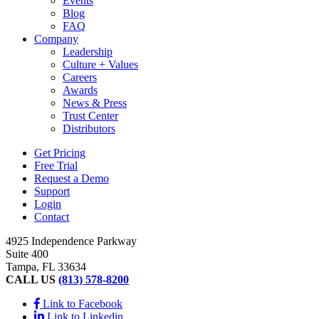
Events
Blog
FAQ
Company
Leadership
Culture + Values
Careers
Awards
News & Press
Trust Center
Distributors
Get Pricing
Free Trial
Request a Demo
Support
Login
Contact
4925 Independence Parkway
Suite 400
Tampa, FL 33634
CALL US
(813) 578-8200
Link to Facebook
Link to Linkedin