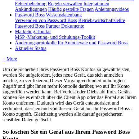
Fehlerbehebung
Regeln verwalten
Integrationen
Ankündigungen
Häufig gestellte Fragen
Anleitungsvideos
Password Boss Wissensdatenbank
Verwenden von Password Boss
Betriebswirtschaftslehre
Password Boss Partner Dokumente
Marketing-Toolkit
MSP -Marketing- und Schulungs-Toolkit
Änderungsprotokolle für Autoelevate und Password Boss
Aktueller Status
+ More
Um
die
Sicherheit
Ihres
Password
Boss
Kontos
zu
gew
ä
hrleisten
,
werden
Sie
aufgefordert
,
jedes
neue
Ger
ä
t
,
das
sich
anmelden
m
ö
chte
,
zu
verifizieren
.
Dieser
Vorgang
verhindert
unbefugten
Zugriff
und
gibt
Ihnen
mehr
Kontrolle
dar
ü
ber
,
wo
auf
Ihr
Konto
zugegriffen
werden
kann
.
Bei
Verlust
oder
Diebstahl
Ihres
Ger
ä
ts
k
ö
nnen
Sie
es
einfach
ü
ber
die
Client
-
App
oder
das
Portal
aus
Ihrem
Konto
entfernen
.
Dadurch
wird
das
Ger
ä
t
entautorisiert
und
verhindert
,
dass
jemand
von
diesem
Ger
ä
t
auf
Ihr
Password
Boss
-
Konto
zugreift
.
Gleichzeitig
werden
alle
darauf
gespeicherten
sensiblen
Daten
gel
ö
scht
.
So
l
ö
schen
Sie
ein
Ger
ä
t
aus
Ihrem
Password
Boss
Konto