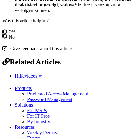
deaktiviert
angezeigt
,
sodass
Sie
Ihre
Lizenznutzung
verfolgen
k
ö
nnen
.
Was this article helpful?
Yes
No
Give feedback about this article
Related Articles
Hilfevideos ⭐
Products
Privileged Access Management
Password Management
Solutions
For MSPs
For IT Pros
By Industry
Resources
Weekly Demos