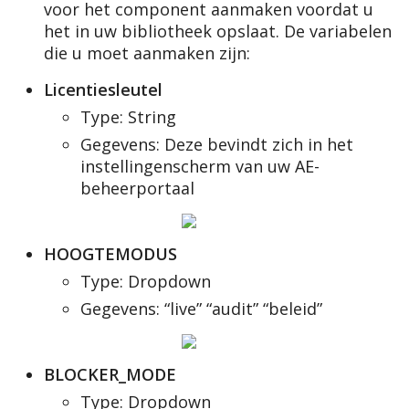
voor
het
component
aanmaken
voordat
u
het
in
uw
bibliotheek
opslaat
.
De
variabelen
die
u
moet
aanmaken
zijn
:
Licentiesleutel
Type
:
String
Gegevens
:
Deze
bevindt
zich
in
het
instellingenscherm
van
uw
AE
-
beheerportaal
HOOGTEMODUS
Type
:
Dropdown
Gegevens
:
“
live
”
“
audit
”
“
beleid
”
BLOCKER_MODE
Type
:
Dropdown