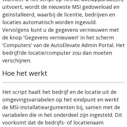
uitvoert
,
wordt
de
nieuwste
MSI
gedownload
en
ge
ï
nstalleerd
,
waarbij
de
licentie
,
bedrijven
en
locaties
automatisch
worden
ingevuld
.
Vervolgens
kunt
u
de
gegevens
vernieuwen
met
de
knop
'
Gegevens
vernieuwen
'
in
het
scherm
'
Computers
'
van
de
AutoElevate
Admin
Portal
.
Het
bedrijf
/
de
locatie
/
computer
zou
dan
moeten
verschijnen
.
Hoe
het
werkt
Het
script
haalt
het
bedrijf
en
de
locatie
uit
de
omgevingsvariabelen
op
het
eindpunt
en
werkt
de
MSI
-
installatieargumenten
bij
,
samen
met
de
variabelen
die
in
het
onderdeel
zijn
ingesteld
.
Dit
voorkomt
dat
de
bedrijfs
-
of
locatienaam