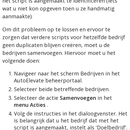
het
script
is
aangemaakt
te
identificeren
(
iets
wat
u
niet
kon
opgeven
toen
u
ze
handmatig
aanmaakte
)
.
Om
dit
probleem
op
te
lossen
en
ervoor
te
zorgen
dat
verdere
scripts
voor
hetzelfde
bedrijf
geen
duplicaten
blijven
cre
ë
ren
,
moet
u
de
bedrijven
samenvoegen
.
Hiervoor
moet
u
het
volgende
doen
:
Navigeer
naar
het
scherm
Bedrijven
in
het
AutoElevate
beheerportaal
.
Selecteer
beide
betreffende
bedrijven
.
Selecteer
de
actie
Samenvoegen
in
het
menu
Acties
.
Volg
de
instructies
in
het
dialoogvenster
.
Het
is
belangrijk
dat
u
het
bedrijf
dat
met
het
script
is
aangemaakt
,
instelt
als
'
Doelbedrijf
'
.