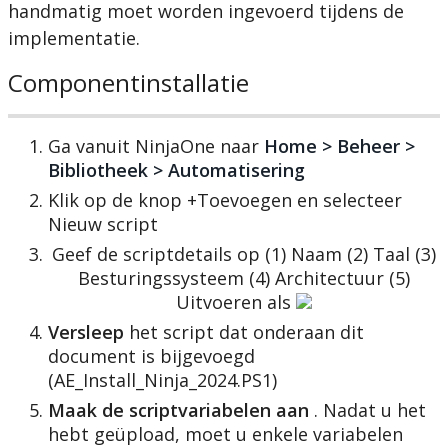
handmatig
moet
worden
ingevoerd
tijdens
de
implementatie
.
Componentinstallatie
Ga
vanuit
NinjaOne
naar
Home
>
Beheer
>
Bibliotheek
>
Automatisering
Klik
op
de
knop
+
Toevoegen
en
selecteer
Nieuw
script
Geef
de
scriptdetails
op
(
1
)
Naam
(
2
)
Taal
(
3
)
Besturingssysteem
(
4
)
Architectuur
(
5
)
Uitvoeren
als
Versleep
het
script
dat
onderaan
dit
document
is
bijgevoegd
(
AE_Install_Ninja_2024
.
PS1
)
Maak
de
scriptvariabelen
aan
.
Nadat
u
het
hebt
ge
ü
pload
,
moet
u
enkele
variabelen