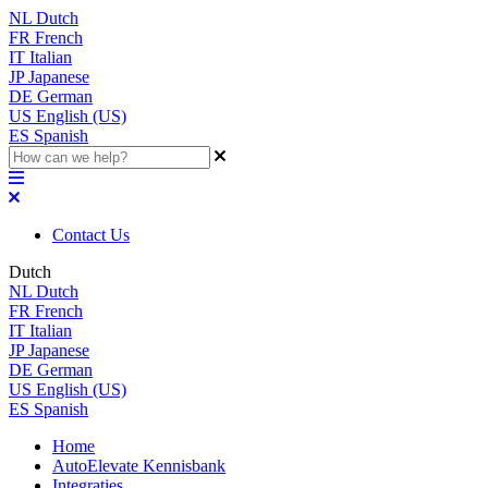
NL
Dutch
FR
French
IT
Italian
JP
Japanese
DE
German
US
English (US)
ES
Spanish
Contact Us
Dutch
NL
Dutch
FR
French
IT
Italian
JP
Japanese
DE
German
US
English (US)
ES
Spanish
Home
AutoElevate Kennisbank
Integraties