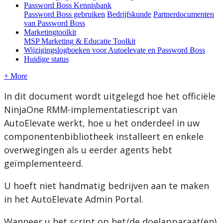
Password Boss Kennisbank
Password Boss gebruiken
Bedrijfskunde
Partnerdocumenten
van Password Boss
Marketingtoolkit
MSP Marketing & Educatie Toolkit
Wijzigingslogboeken voor Autoelevate en Password Boss
Huidige status
+ More
In
dit
document
wordt
uitgelegd
hoe
het
offici
ë
le
NinjaOne
RMM
-
implementatiescript
van
AutoElevate
werkt
,
hoe
u
het
onderdeel
in
uw
componentenbibliotheek
installeert
en
enkele
overwegingen
als
u
eerder
agents
hebt
ge
ï
mplementeerd
.
U
hoeft
niet
handmatig
bedrijven
aan
te
maken
in
het
AutoElevate
Admin
Portal
.
Wanneer
u
het
script
op
het
/
de
doelapparaat
(
en
)