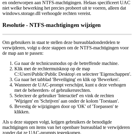
en
onderworpen
aan
NTFS
-
machtigingen
.
Helaas
specificeert
UAC
niet
welke
bewerking
het
precies
probeert
uit
te
voeren
,
alleen
dat
windows
.
storage
.
dll
verhoogde
rechten
vereist
.
Resolutie
-
NTFS
-
machtigingen
wijzigen
Om
gebruikers
in
staat
te
stellen
deze
bureaubladonderdelen
te
verwijderen
,
volgt
u
deze
stappen
om
de
NTFS
-
machtigingen
voor
de
map
aan
te
passen
:
Ga
naar
de
technicusmodus
op
de
betreffende
machine
.
Klik
met
de
rechtermuisknop
op
de
map
C
:
\
Users
\
Public
\
Public
Desktop
\
en
selecteer
'
Eigenschappen
'
.
Ga
naar
het
tabblad
'
Beveiliging
'
en
klik
op
'
Bewerken
'
.
Wanneer
de
UAC
-
prompt
verschijnt
,
kunt
u
deze
verhogen
met
de
beheerders
-
of
gebruikersrechten
.
Selecteer
de
gebruiker
'
Interactief
'
en
vink
de
rechten
'
Wijzigen
'
en
'
Schrijven
'
aan
onder
de
kolom
'
Toestaan
'
.
Bevestig
de
wijzigingen
door
op
'
OK
'
of
'
Toepassen
'
te
klikken
.
Als
u
deze
stappen
volgt
,
krijgen
gebruikers
de
benodigde
machtigingen
om
items
van
het
openbare
bureaublad
te
verwijderen
zonder
dat
ze
UAC
-
prompts
tegenkomen
.