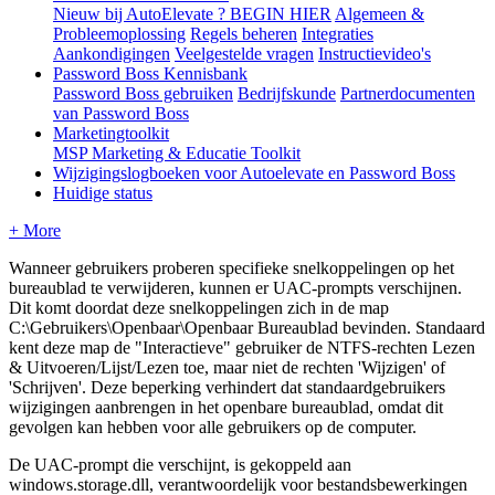
Nieuw bij AutoElevate ? BEGIN HIER
Algemeen &
Probleemoplossing
Regels beheren
Integraties
Aankondigingen
Veelgestelde vragen
Instructievideo's
Password Boss Kennisbank
Password Boss gebruiken
Bedrijfskunde
Partnerdocumenten
van Password Boss
Marketingtoolkit
MSP Marketing & Educatie Toolkit
Wijzigingslogboeken voor Autoelevate en Password Boss
Huidige status
+ More
Wanneer
gebruikers
proberen
specifieke
snelkoppelingen
op
het
bureaublad
te
verwijderen
,
kunnen
er
UAC
-
prompts
verschijnen
.
Dit
komt
doordat
deze
snelkoppelingen
zich
in
de
map
C
:
\
Gebruikers
\
Openbaar
\
Openbaar
Bureaublad
bevinden
.
Standaard
kent
deze
map
de
"
Interactieve
"
gebruiker
de
NTFS
-
rechten
Lezen
&
Uitvoeren
/
Lijst
/
Lezen
toe
,
maar
niet
de
rechten
'
Wijzigen
'
of
'
Schrijven
'
.
Deze
beperking
verhindert
dat
standaardgebruikers
wijzigingen
aanbrengen
in
het
openbare
bureaublad
,
omdat
dit
gevolgen
kan
hebben
voor
alle
gebruikers
op
de
computer
.
De
UAC
-
prompt
die
verschijnt
,
is
gekoppeld
aan
windows
.
storage
.
dll
,
verantwoordelijk
voor
bestandsbewerkingen