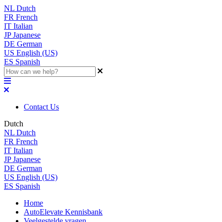
NL
Dutch
FR
French
IT
Italian
JP
Japanese
DE
German
US
English (US)
ES
Spanish
Contact Us
Dutch
NL
Dutch
FR
French
IT
Italian
JP
Japanese
DE
German
US
English (US)
ES
Spanish
Home
AutoElevate Kennisbank
Veelgestelde vragen