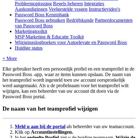
Probleemoplossing
Regels beheren
Integraties
Aankondigingen
Veelgestelde vragen
Instructievideo's
Password Boss Kennisbank
Password Boss gebruiken
Bedrijfskunde
Partnerdocumenten
van Password Boss
Marketingtoolkit
MSP Marketing & Educatie Toolkit
Wijzigingslogboeken voor Autoelevate en Password Boss
Huidige status
+ More
Elke
gebruiker
heeft
een
persoonlijk
profiel
en
een
teamprofiel
in
de
Password
Boss
-
app
,
waar
ze
items
kunnen
opslaan
.
De
naam
van
het
teamprofiel
wordt
ingesteld
toen
uw
account
oorspronkelijk
werd
aangemaakt
.
Als
u
de
profielnaam
voor
het
teamprofiel
wilt
wijzigen
,
kan
een
beheerder
van
uw
account
dit
doen
via
de
Password
Boss
portal
.
De
naam
van
het
teamprofiel
wijzigen
Meld
u
aan
bij
de
portal
als
beheerder
van
uw
teamaccount
.
Klik
op
Accountinstellingen
.
In
het
gedeelte
Profiel
ziet
u
de
huidige
teamnaam
.
Wijzig
de