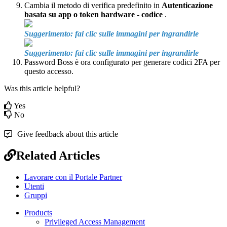
Cambia
il
metodo
di
verifica
predefinito
in
Autenticazione
basata
su
app
o
token
hardware
-
codice
.
Suggerimento
:
fai
clic
sulle
immagini
per
ingrandirle
Suggerimento
:
fai
clic
sulle
immagini
per
ingrandirle
Password
Boss
è
ora
configurato
per
generare
codici
2FA
per
questo
accesso
.
Was this article helpful?
Yes
No
Give feedback about this article
Related Articles
Lavorare con il Portale Partner
Utenti
Gruppi
Products
Privileged Access Management