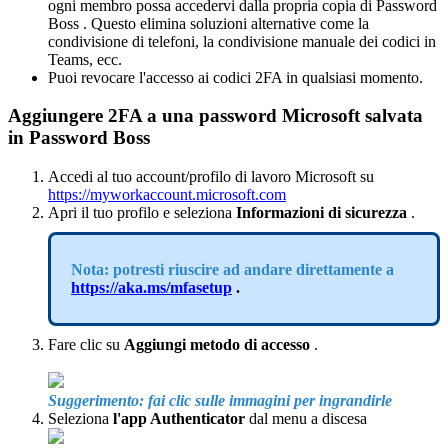
ogni
membro
possa
accedervi
dalla
propria
copia
di
Password
Boss
.
Questo
elimina
soluzioni
alternative
come
la
condivisione
di
telefoni
,
la
condivisione
manuale
dei
codici
in
Teams
,
ecc
.
Puoi
revocare
l
'
accesso
ai
codici
2FA
in
qualsiasi
momento
.
Aggiungere
2FA
a
una
password
Microsoft
salvata
in
Password
Boss
Accedi
al
tuo
account
/
profilo
di
lavoro
Microsoft
su
https
:
/
/
myworkaccount
.
microsoft
.
com
Apri
il
tuo
profilo
e
seleziona
Informazioni
di
sicurezza
.
Nota
:
potresti
riuscire
ad
andare
direttamente
a
https
:
/
/
aka
.
ms
/
mfasetup
.
Fare
clic
su
Aggiungi
metodo
di
accesso
.
Suggerimento
:
fai
clic
sulle
immagini
per
ingrandirle
Seleziona
l
'
app
Authenticator
dal
menu
a
discesa