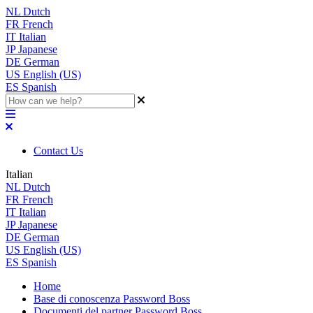
NL
Dutch
FR
French
IT
Italian
JP
Japanese
DE
German
US
English (US)
ES
Spanish
Contact Us
Italian
NL
Dutch
FR
French
IT
Italian
JP
Japanese
DE
German
US
English (US)
ES
Spanish
Home
Base di conoscenza Password Boss
Documenti del partner Password Boss