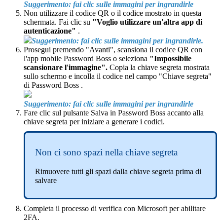
Suggerimento
:
fai
clic
sulle
immagini
per
ingrandirle
Non
utilizzare
il
codice
QR
o
il
codice
mostrato
in
questa
schermata
.
Fai
clic
su
"
Voglio
utilizzare
un
'
altra
app
di
autenticazione
"
.
Suggerimento
:
fai
clic
sulle
immagini
per
ingrandirle
.
Prosegui
premendo
"
Avanti
"
,
scansiona
il
codice
QR
con
l
'
app
mobile
Password
Boss
o
seleziona
"
Impossibile
scansionare
l
'
immagine
"
.
Copia
la
chiave
segreta
mostrata
sullo
schermo
e
incolla
il
codice
nel
campo
"
Chiave
segreta
"
di
Password
Boss
.
Suggerimento
:
fai
clic
sulle
immagini
per
ingrandirle
Fare
clic
sul
pulsante
Salva
in
Password
Boss
accanto
alla
chiave
segreta
per
iniziare
a
generare
i
codici
.
Non
ci
sono
spazi
nella
chiave
segreta
Rimuovere
tutti
gli
spazi
dalla
chiave
segreta
prima
di
salvare
Completa
il
processo
di
verifica
con
Microsoft
per
abilitare
2FA
.