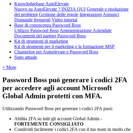
Knowledgebase AutoElevate
Nuovo su AutoElevate ? INIZIA QUI
Generale e risoluzione
dei problemi
Gestione delle regole
Integrazioni
Annunci
Domande frequenti
Video tutorial
Base di conoscenza Password Boss
Utilizzo Password Boss
Amministrazione Aziendale
Documenti del partner Password Boss
Kit di strumenti di marketing
Kit di strumenti per il marketing e la formazione MSP
Changelog per Autoelevate e Password Boss
Stato attuale
+ More
Password
Boss
pu
ò
generare
i
codici
2FA
per
accedere
agli
account
Microsoft
Global
Admin
protetti
con
MFA
.
Utilizzando
Password
Boss
per
generare
i
codici
2FA
puoi
:
Abilita
2FA
su
tutti
gli
account
Global
Admin
-
FORTEMENTE
CONSIGLIATO
Condividi
facilmente
i
codici
2FA
con
il
tuo
team
in
modo
che