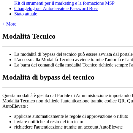
Kit di strumenti per il marketing e la formazione MSP
Changelog per Autoelevate e Password Boss
Stato attuale
+ More
Modalit
à
Tecnico
La
modalit
à
di
bypass
del
tecnico
pu
ò
essere
avviata
dal
portale
L
'
accesso
alla
Modalit
à
Tecnico
avviene
tramite
l
'
autorit
à
e
l
'
au
La
barra
dei
comandi
della
modalit
à
Tecnico
richiede
sempre
l
'
Modalit
à
di
bypass
del
tecnico
Questa
modalit
à
è
gestita
dal
Portale
di
Amministrazione
impostando
l
Modalit
à
Tecnico
non
richiede
l
'
autenticazione
tramite
codice
QR
.
Qu
AutoElevate
:
applicare
automaticamente
le
regole
di
approvazione
o
rifiuto
inviare
notifiche
al
resto
del
tuo
team
richiedere
l
'
autenticazione
tramite
un
account
AutoElevate