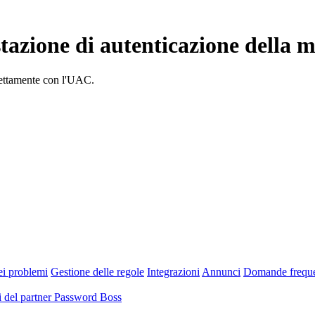
tazione di autenticazione della m
irettamente con l'UAC.
ei problemi
Gestione delle regole
Integrazioni
Annunci
Domande freque
 del partner Password Boss