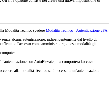
.
Un
'
altra
opzione
consiste
nel
creare
una
nuova
impostazione
di
lla
Modalit
à
Tecnico
(
vedere
Modalit
à
Tecnico
-
Autenticazione
2FA
o
senza
alcuna
autenticazione
,
indipendentemente
dal
livello
di
a
effettuato
l
'
accesso
come
amministratore
,
questa
modalit
à
gli
computer
.
à
l
'
autenticazione
con
AutoElevate
,
ma
comporter
à
l
'
accesso
accedere
alla
modalit
à
Tecnico
sar
à
necessaria
un
'
autenticazione