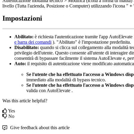
Autenticazione
modalit
à
tecnico
>
Modifica
(
icona
a
forma
di
matita
)
livello
(
Tutta
l
'
azienda
,
Posizione
o
Computer
)
utilizzando
l
'
icona
"
+
Impostazioni
Abilitato
:
è
richiesta
l
'
autenticazione
tramite
l
'
app
AutoElevate
e
barra
dei
comandi
)
.
"
Abilitato
"
è
l
'
impostazione
predefinita
.
Disabilitato
:
quando
si
clicca
sul
collegamento
alla
modalit
à
te
privilegio
dell
'
utente
.
Questo
consente
all
'
utente
di
interagire
di
consentir
à
di
bypassare
facilmente
il
sistema
AutoElevate
e
,
per
Auto
:
il
requisito
di
autenticazione
viene
modificato
automatic
Se
l
'
utente
che
ha
effettuato
l
'
accesso
a
Windows
dis
immediato
alla
modalit
à
di
bypass
tecnico
.
Se
l
'
utente
che
ha
effettuato
l
'
accesso
a
Windows
dis
valida
con
AutoElevate
.
Was this article helpful?
Yes
No
Give feedback about this article