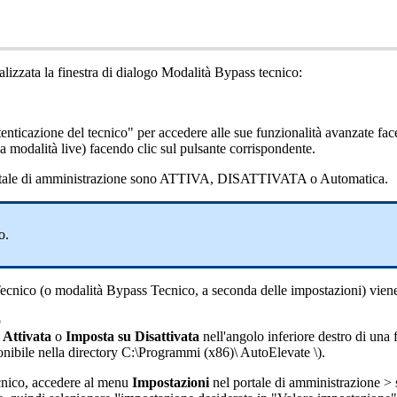
alizzata
la
finestra
di
dialogo
Modalit
à
Bypass
tecnico
:
tenticazione
del
tecnico
"
per
accedere
alle
sue
funzionalit
à
avanzate
fac
la
modalit
à
live
)
facendo
clic
sul
pulsante
corrispondente
.
tale
di
amministrazione
sono
ATTIVA
,
DISATTIVATA
o
Automatica
.
o
.
ecnico
(
o
modalit
à
Bypass
Tecnico
,
a
seconda
delle
impostazioni
)
vien
o
Attivata
o
Imposta
su
Disattivata
nell
'
angolo
inferiore
destro
di
una
onibile
nella
directory
C
:
\
Programmi
(
x86
)
\
AutoElevate
\
)
.
cnico
,
accedere
al
menu
Impostazioni
nel
portale
di
amministrazione
>