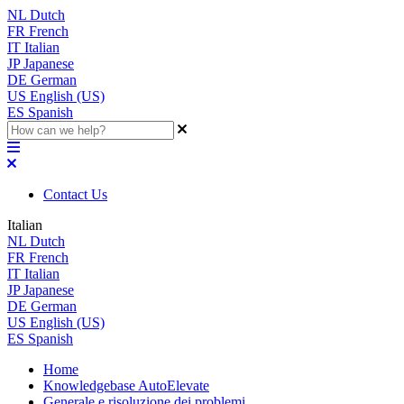
NL
Dutch
FR
French
IT
Italian
JP
Japanese
DE
German
US
English (US)
ES
Spanish
Contact Us
Italian
NL
Dutch
FR
French
IT
Italian
JP
Japanese
DE
German
US
English (US)
ES
Spanish
Home
Knowledgebase AutoElevate
Generale e risoluzione dei problemi