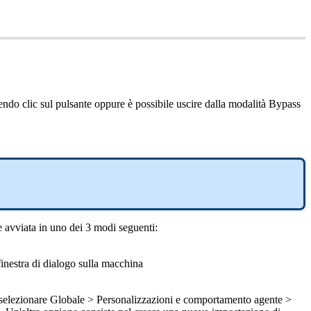
endo
clic
sul
pulsante
oppure
è
possibile
uscire
dalla
modalit
à
Bypass
e
avviata
in
uno
dei
3
modi
seguenti
:
finestra
di
dialogo
sulla
macchina
selezionare
Globale
>
Personalizzazioni
e
comportamento
agente
>