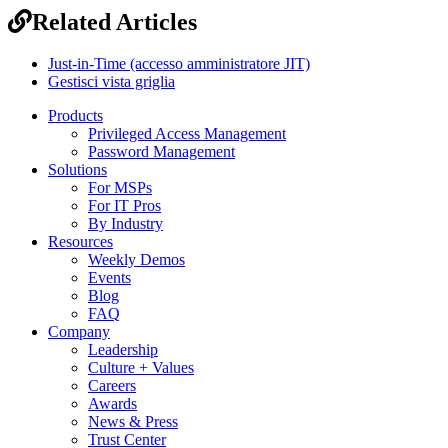
Related Articles
Just-in-Time (accesso amministratore JIT)
Gestisci vista griglia
Products
Privileged Access Management
Password Management
Solutions
For MSPs
For IT Pros
By Industry
Resources
Weekly Demos
Events
Blog
FAQ
Company
Leadership
Culture + Values
Careers
Awards
News & Press
Trust Center