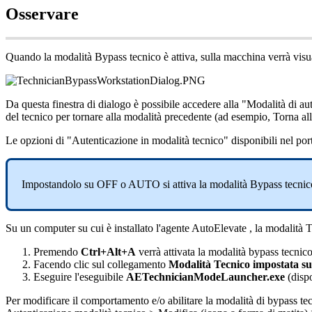
Osservare
Quando
la
modalit
à
Bypass
tecnico
è
attiva
,
sulla
macchina
verr
à
visu
Da
questa
finestra
di
dialogo
è
possibile
accedere
alla
"
Modalit
à
di
au
del
tecnico
per
tornare
alla
modalit
à
precedente
(
ad
esempio
,
Torna
al
Le
opzioni
di
"
Autenticazione
in
modalit
à
tecnico
"
disponibili
nel
por
Impostandolo
su
OFF
o
AUTO
si
attiva
la
modalit
à
Bypass
tecnic
Su
un
computer
su
cui
è
installato
l
'
agente
AutoElevate
,
la
modalit
à
T
Premendo
Ctrl
+
Alt
+
A
verr
à
attivata
la
modalit
à
bypass
tecnic
Facendo
clic
sul
collegamento
Modalit
à
Tecnico
impostata
su
Eseguire
l
'
eseguibile
AETechnicianModeLauncher
.
exe
(
disp
Per
modificare
il
comportamento
e
/
o
abilitare
la
modalit
à
di
bypass
te