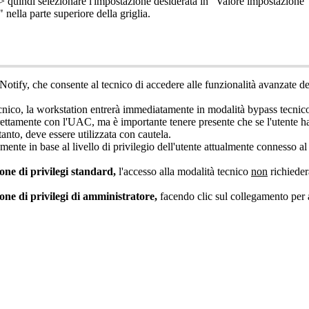
>
quindi
selezionare
l
'
impostazione
desiderata
in
"
Valore
impostazione
"
"
nella
parte
superiore
della
griglia
.
Notify
,
che
consente
al
tecnico
di
accedere
alle
funzionalit
à
avanzate
de
cnico
,
la
workstation
entrer
à
immediatamente
in
modalit
à
bypass
tecnic
rettamente
con
l
'
UAC
,
ma
è
importante
tenere
presente
che
se
l
'
utente
h
tanto
,
deve
essere
utilizzata
con
cautela
.
amente
in
base
al
livello
di
privilegio
dell
'
utente
attualmente
connesso
al
pone
di
privilegi
standard
,
l
'
accesso
alla
modalit
à
tecnico
non
richieder
pone
di
privilegi
di
amministratore
,
facendo
clic
sul
collegamento
per