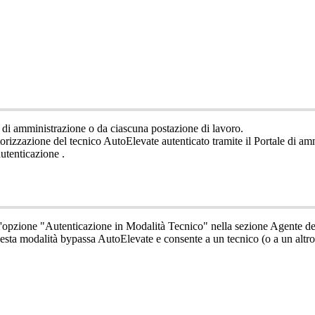
di
amministrazione
o
da
ciascuna
postazione
di
lavoro
.
torizzazione
del
tecnico
AutoElevate
autenticato
tramite
il
Portale
di
amm
autenticazione
.
'
opzione
"
Autenticazione
in
Modalit
à
Tecnico
"
nella
sezione
Agente
de
esta
modalit
à
bypassa
AutoElevate
e
consente
a
un
tecnico
(
o
a
un
altro