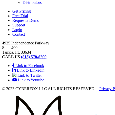
Distributors
Get Pricing
Free Trial
Request a Demo
Support
Login
Contact
4925 Independence Parkway
Suite 400
Tampa, FL 33634
CALL US
(813) 578-8200
Link to Facebook
Link to Linkedin
Link to Twitter
Link to Youtube
© 2023 CYBERFOX LLC ALL RIGHTS RESERVED
|
Privacy P