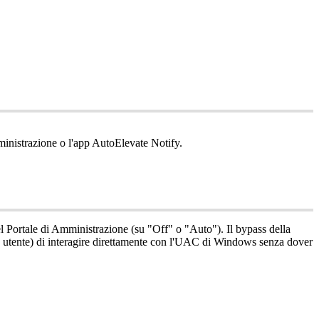
inistrazione
o
l
'
app
AutoElevate
Notify
.
l
Portale
di
Amministrazione
(
su
"
Off
"
o
"
Auto
"
)
.
Il
bypass
della
utente
)
di
interagire
direttamente
con
l
'
UAC
di
Windows
senza
dover