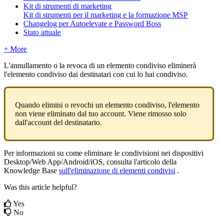
Kit di strumenti di marketing
Kit di strumenti per il marketing e la formazione MSP
Changelog per Autoelevate e Password Boss
Stato attuale
+ More
L
'
annullamento
o
la
revoca
di
un
elemento
condiviso
eliminer
à
l
'
elemento
condiviso
dai
destinatari
con
cui
lo
hai
condiviso
.
Quando
elimini
o
revochi
un
elemento
condiviso
,
l
'
elemento
non
viene
eliminato
dal
tuo
account
.
Viene
rimosso
solo
dall
'
account
del
destinatario
.
Per
informazioni
su
come
eliminare
le
condivisioni
nei
dispositivi
Desktop
/
Web
App
/
Android
/
iOS
,
consulta
l
'
articolo
della
Knowledge
Base
sull
'
eliminazione
di
elementi
condivisi
.
Was this article helpful?
Yes
No