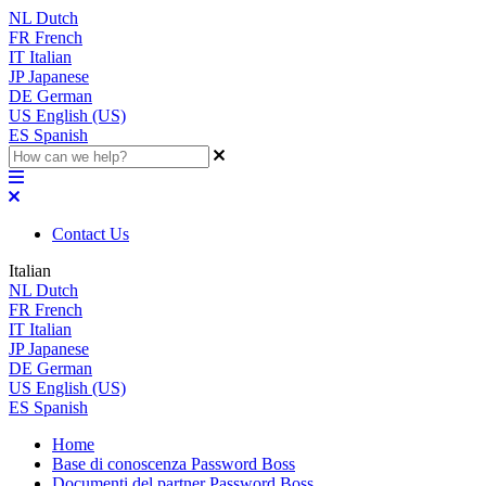
NL
Dutch
FR
French
IT
Italian
JP
Japanese
DE
German
US
English (US)
ES
Spanish
Contact Us
Italian
NL
Dutch
FR
French
IT
Italian
JP
Japanese
DE
German
US
English (US)
ES
Spanish
Home
Base di conoscenza Password Boss
Documenti del partner Password Boss