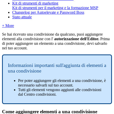
Kit di strumenti di marketing
Kit di strumenti per il marketing e la formazione MSP
Changelog per Autoelevate e Password Boss
Stato attuale
+ More
Se
hai
ricevuto
una
condivisione
da
qualcuno
,
puoi
aggiungere
elementi
alla
condivisione
con
l
'
autorizzazione
dell
'
Editor
.
Prima
di
poter
aggiungere
un
elemento
a
una
condivisione
,
devi
salvarlo
nel
tuo
account
.
Informazioni
importanti
sull
'
aggiunta
di
elementi
a
una
condivisione
Per
poter
aggiungere
gli
elementi
a
una
condivisione
,
è
necessario
salvarli
sul
tuo
account
.
Tutti
gli
elementi
vengono
aggiunti
alle
condivisioni
dal
Centro
condivisioni
.
Come
aggiungere
elementi
a
una
condivisione