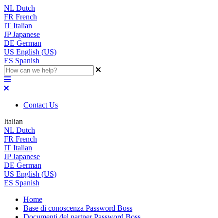
NL
Dutch
FR
French
IT
Italian
JP
Japanese
DE
German
US
English (US)
ES
Spanish
Contact Us
Italian
NL
Dutch
FR
French
IT
Italian
JP
Japanese
DE
German
US
English (US)
ES
Spanish
Home
Base di conoscenza Password Boss
Documenti del partner Password Boss