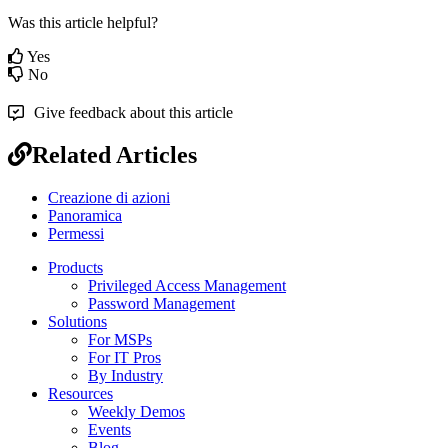
Was this article helpful?
Yes
No
Give feedback about this article
Related Articles
Creazione di azioni
Panoramica
Permessi
Products
Privileged Access Management
Password Management
Solutions
For MSPs
For IT Pros
By Industry
Resources
Weekly Demos
Events
Blog