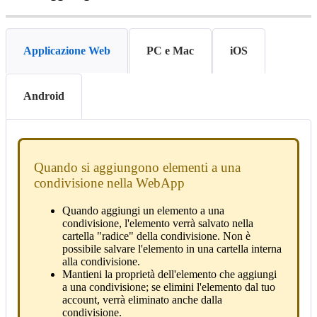
Applicazione Web
PC e Mac
iOS
Android
Quando
si
aggiungono
elementi
a
una
condivisione
nella
WebApp
Quando
aggiungi
un
elemento
a
una
condivisione
,
l
'
elemento
verr
à
salvato
nella
cartella
"
radice
"
della
condivisione
.
Non
è
possibile
salvare
l
'
elemento
in
una
cartella
interna
alla
condivisione
.
Mantieni
la
propriet
à
dell
'
elemento
che
aggiungi
a
una
condivisione
;
se
elimini
l
'
elemento
dal
tuo
account
,
verr
à
eliminato
anche
dalla
condivisione
.