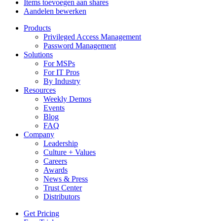
Items toevoegen aan shares
Aandelen bewerken
Products
Privileged Access Management
Password Management
Solutions
For MSPs
For IT Pros
By Industry
Resources
Weekly Demos
Events
Blog
FAQ
Company
Leadership
Culture + Values
Careers
Awards
News & Press
Trust Center
Distributors
Get Pricing