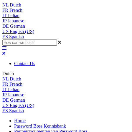
NL
Dutch
FR
French
IT
Italian
JP
Japanese
DE
German
US
English (US)
ES
Spanish
Contact Us
Dutch
NL
Dutch
FR
French
IT
Italian
JP
Japanese
DE
German
US
English (US)
ES
Spanish
Home
Password Boss Kennisbank
Partnerdocumenten van Password Boss