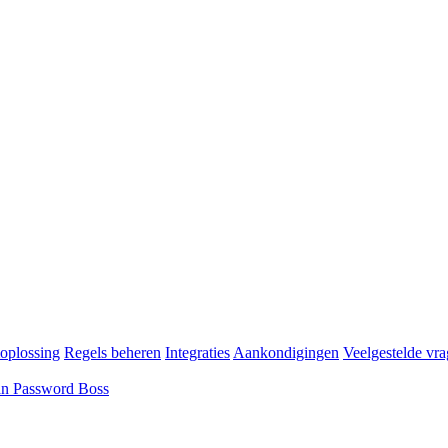
oplossing
Regels beheren
Integraties
Aankondigingen
Veelgestelde vr
an Password Boss