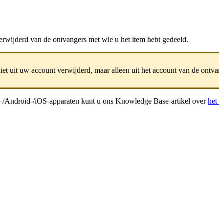
erwijderd
van
de
ontvangers
met
wie
u
het
item
hebt
gedeeld
.
iet
uit
uw
account
verwijderd
,
maar
alleen
uit
het
account
van
de
ontva
-
/
Android
-
/
iOS
-
apparaten
kunt
u
ons
Knowledge
Base
-
artikel
over
het