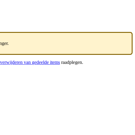
nger
.
verwijderen
van
gedeelde
items
raadplegen
.