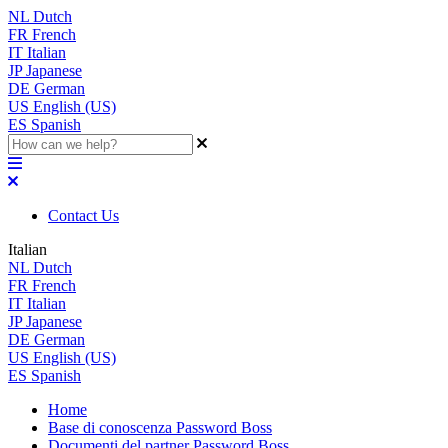
NL
Dutch
FR
French
IT
Italian
JP
Japanese
DE
German
US
English (US)
ES
Spanish
Contact Us
Italian
NL
Dutch
FR
French
IT
Italian
JP
Japanese
DE
German
US
English (US)
ES
Spanish
Home
Base di conoscenza Password Boss
Documenti del partner Password Boss