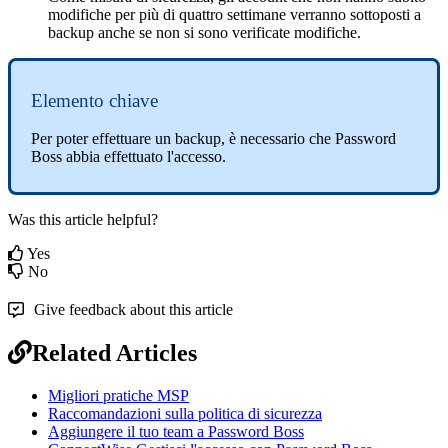
modifiche
per
pi
ù
di
quattro
settimane
verranno
sottoposti
a
backup
anche
se
non
si
sono
verificate
modifiche
.
Elemento
chiave
Per
poter
effettuare
un
backup
,
è
necessario
che
Password
Boss
abbia
effettuato
l
'
accesso
.
Was this article helpful?
Yes
No
Give feedback about this article
Related Articles
Migliori pratiche MSP
Raccomandazioni sulla politica di sicurezza
Aggiungere il tuo team a Password Boss