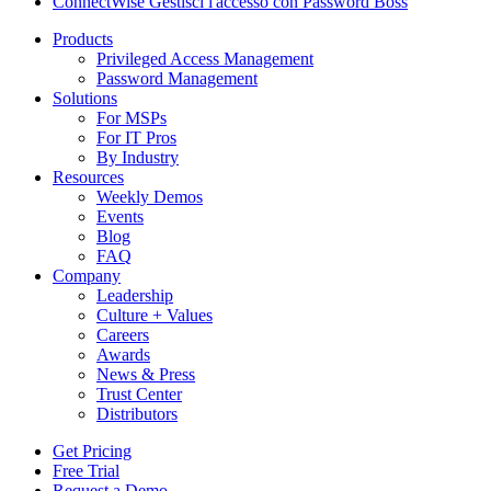
ConnectWise Gestisci l'accesso con Password Boss
Products
Privileged Access Management
Password Management
Solutions
For MSPs
For IT Pros
By Industry
Resources
Weekly Demos
Events
Blog
FAQ
Company
Leadership
Culture + Values
Careers
Awards
News & Press
Trust Center
Distributors
Get Pricing
Free Trial
Request a Demo