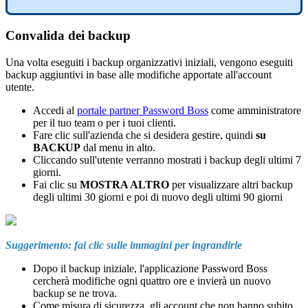
Convalida
dei
backup
Una
volta
eseguiti
i
backup
organizzativi
iniziali
,
vengono
eseguiti
backup
aggiuntivi
in
base
alle
modifiche
apportate
all
'
account
utente
.
Accedi
al
portale
partner
Password
Boss
come
amministratore
per
il
tuo
team
o
per
i
tuoi
clienti
.
Fare
clic
sull
'
azienda
che
si
desidera
gestire
,
quindi
su
BACKUP
dal
menu
in
alto
.
Cliccando
sull
'
utente
verranno
mostrati
i
backup
degli
ultimi
7
giorni
.
Fai
clic
su
MOSTRA
ALTRO
per
visualizzare
altri
backup
degli
ultimi
30
giorni
e
poi
di
nuovo
degli
ultimi
90
giorni
Suggerimento
:
fai
clic
sulle
immagini
per
ingrandirle
Dopo
il
backup
iniziale
,
l
'
applicazione
Password
Boss
cercher
à
modifiche
ogni
quattro
ore
e
invier
à
un
nuovo
backup
se
ne
trova
.
Come
misura
di
sicurezza
,
gli
account
che
non
hanno
subito