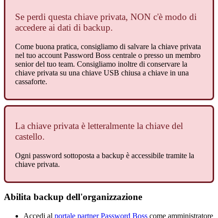
Se
perdi
questa
chiave
privata
,
NON
c
'
è
modo
di
accedere
ai
dati
di
backup
.
Come
buona
pratica
,
consigliamo
di
salvare
la
chiave
privata
nel
tuo
account
Password
Boss
centrale
o
presso
un
membro
senior
del
tuo
team
.
Consigliamo
inoltre
di
conservare
la
chiave
privata
su
una
chiave
USB
chiusa
a
chiave
in
una
cassaforte
.
La
chiave
privata
è
letteralmente
la
chiave
del
castello
.
Ogni
password
sottoposta
a
backup
è
accessibile
tramite
la
chiave
privata
.
Abilita
backup
dell
'
organizzazione
Accedi
al
portale
partner
Password
Boss
come
amministratore