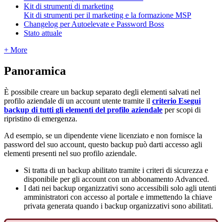
Kit di strumenti di marketing
Kit di strumenti per il marketing e la formazione MSP
Changelog per Autoelevate e Password Boss
Stato attuale
+ More
Panoramica
È
possibile
creare
un
backup
separato
degli
elementi
salvati
nel
profilo
aziendale
di
un
account
utente
tramite
il
criterio
Esegui
backup
di
tutti
gli
elementi
del
profilo
aziendale
per
scopi
di
ripristino
di
emergenza
.
Ad
esempio
,
se
un
dipendente
viene
licenziato
e
non
fornisce
la
password
del
suo
account
,
questo
backup
pu
ò
darti
accesso
agli
elementi
presenti
nel
suo
profilo
aziendale
.
Si
tratta
di
un
backup
abilitato
tramite
i
criteri
di
sicurezza
e
disponibile
per
gli
account
con
un
abbonamento
Advanced
.
I
dati
nei
backup
organizzativi
sono
accessibili
solo
agli
utenti
amministratori
con
accesso
al
portale
e
immettendo
la
chiave
privata
generata
quando
i
backup
organizzativi
sono
abilitati
.