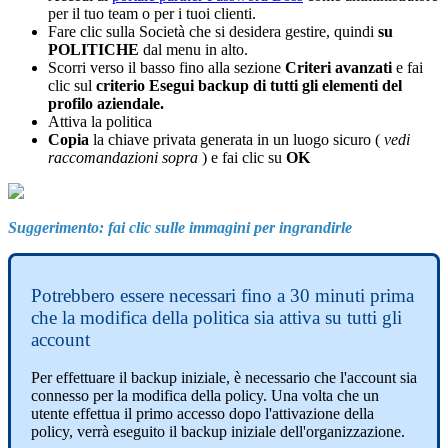
per
il
tuo
team
o
per
i
tuoi
clienti
.
Fare
clic
sulla
Societ
à
che
si
desidera
gestire
,
quindi
su
POLITICHE
dal
menu
in
alto
.
Scorri
verso
il
basso
fino
alla
sezione
Criteri
avanzati
e
fai
clic
sul
criterio
Esegui
backup
di
tutti
gli
elementi
del
profilo
aziendale
.
Attiva
la
politica
Copia
la
chiave
privata
generata
in
un
luogo
sicuro
(
vedi
raccomandazioni
sopra
)
e
fai
clic
su
OK
Suggerimento
:
fai
clic
sulle
immagini
per
ingrandirle
Potrebbero
essere
necessari
fino
a
30
minuti
prima
che
la
modifica
della
politica
sia
attiva
su
tutti
gli
account
Per
effettuare
il
backup
iniziale
,
è
necessario
che
l
'
account
sia
connesso
per
la
modifica
della
policy
.
Una
volta
che
un
utente
effettua
il
primo
accesso
dopo
l
'
attivazione
della
policy
,
verr
à
eseguito
il
backup
iniziale
dell
'
organizzazione
.