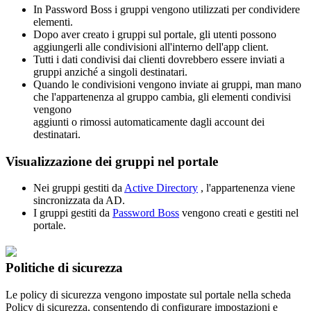
In
Password
Boss
i
gruppi
vengono
utilizzati
per
condividere
elementi
.
Dopo
aver
creato
i
gruppi
sul
portale
,
gli
utenti
possono
aggiungerli
alle
condivisioni
all
'
interno
dell
'
app
client
.
Tutti
i
dati
condivisi
dai
clienti
dovrebbero
essere
inviati
a
gruppi
anzich
é
a
singoli
destinatari
.
Quando
le
condivisioni
vengono
inviate
ai
gruppi
,
man
mano
che
l
'
appartenenza
al
gruppo
cambia
,
gli
elementi
condivisi
vengono
aggiunti
o
rimossi
automaticamente
dagli
account
dei
destinatari
.
Visualizzazione
dei
gruppi
nel
portale
Nei
gruppi
gestiti
da
Active
Directory
,
l
'
appartenenza
viene
sincronizzata
da
AD
.
I
gruppi
gestiti
da
Password
Boss
vengono
creati
e
gestiti
nel
portale
.
Politiche
di
sicurezza
Le
policy
di
sicurezza
vengono
impostate
sul
portale
nella
scheda
Policy
di
sicurezza
,
consentendo
di
configurare
impostazioni
e