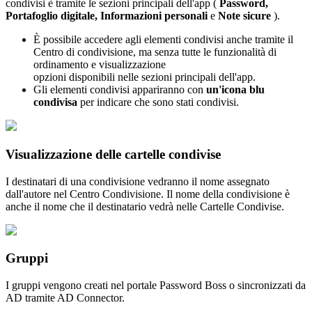
condivisi
è
tramite
le
sezioni
principali
dell
'
app
(
Password
,
Portafoglio
digitale
,
Informazioni
personali
e
Note
sicure
)
.
È
possibile
accedere
agli
elementi
condivisi
anche
tramite
il
Centro
di
condivisione
,
ma
senza
tutte
le
funzionalit
à
di
ordinamento
e
visualizzazione
opzioni
disponibili
nelle
sezioni
principali
dell
'
app
.
Gli
elementi
condivisi
appariranno
con
un
'
icona
blu
condivisa
per
indicare
che
sono
stati
condivisi
.
Visualizzazione
delle
cartelle
condivise
I
destinatari
di
una
condivisione
vedranno
il
nome
assegnato
dall
'
autore
nel
Centro
Condivisione
.
Il
nome
della
condivisione
è
anche
il
nome
che
il
destinatario
vedr
à
nelle
Cartelle
Condivise
.
Gruppi
I
gruppi
vengono
creati
nel
portale
Password
Boss
o
sincronizzati
da
AD
tramite
AD
Connector
.