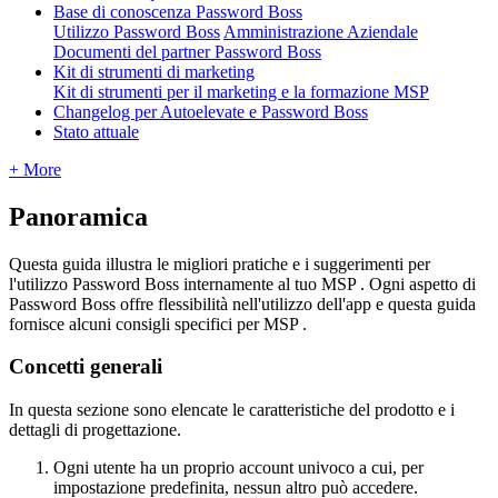
Base di conoscenza Password Boss
Utilizzo Password Boss
Amministrazione Aziendale
Documenti del partner Password Boss
Kit di strumenti di marketing
Kit di strumenti per il marketing e la formazione MSP
Changelog per Autoelevate e Password Boss
Stato attuale
+ More
Panoramica
Questa
guida
illustra
le
migliori
pratiche
e
i
suggerimenti
per
l
'
utilizzo
Password
Boss
internamente
al
tuo
MSP
.
Ogni
aspetto
di
Password
Boss
offre
flessibilit
à
nell
'
utilizzo
dell
'
app
e
questa
guida
fornisce
alcuni
consigli
specifici
per
MSP
.
Concetti
generali
In
questa
sezione
sono
elencate
le
caratteristiche
del
prodotto
e
i
dettagli
di
progettazione
.
Ogni
utente
ha
un
proprio
account
univoco
a
cui
,
per
impostazione
predefinita
,
nessun
altro
pu
ò
accedere
.