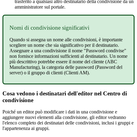
trasferito
a
qualsiasi
altro
destinatario
della
condivisione
da
un
amministratore
sul
portale
.
Nomi
di
condivisione
significativi
Quando
si
assegna
un
nome
alle
condivisioni
,
è
importante
scegliere
un
nome
che
sia
significativo
per
il
destinatario
.
Assegnare
a
una
condivisione
il
nome
"
Password
condivise
"
non
fornisce
informazioni
sufficienti
al
destinatario
.
Un
nome
pi
ù
descrittivo
potrebbe
essere
il
nome
del
cliente
(
ABC
Manufacturing
)
,
la
categoria
delle
password
(
Password
del
server
)
o
il
gruppo
di
clienti
(
Clienti
AM
)
.
Cosa
vedono
i
destinatari
dell
'
editor
nel
Centro
di
condivisione
Poich
é
un
editor
pu
ò
modificare
i
dati
in
una
condivisione
e
aggiungere
nuovi
elementi
alla
condivisione
,
gli
editor
vedranno
l
'
elenco
completo
dei
destinatari
delle
condivisioni
,
inclusi
i
gruppi
e
l
'
appartenenza
ai
gruppi
.