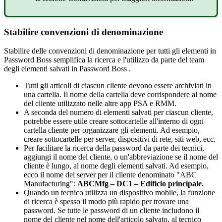
Stabilire
convenzioni
di
denominazione
Stabilire
delle
convenzioni
di
denominazione
per
tutti
gli
elementi
in
Password
Boss
semplifica
la
ricerca
e
l
'
utilizzo
da
parte
del
team
degli
elementi
salvati
in
Password
Boss
.
Tutti
gli
articoli
di
ciascun
cliente
devono
essere
archiviati
in
una
cartella
.
Il
nome
della
cartella
deve
corrispondere
al
nome
del
cliente
utilizzato
nelle
altre
app
PSA
e
RMM
.
A
seconda
del
numero
di
elementi
salvati
per
ciascun
cliente
,
potrebbe
essere
utile
creare
sottocartelle
all
'
interno
di
ogni
cartella
cliente
per
organizzare
gli
elementi
.
Ad
esempio
,
creare
sottocartelle
per
server
,
dispositivi
di
rete
,
siti
web
,
ecc
.
Per
facilitare
la
ricerca
della
password
da
parte
dei
tecnici
,
aggiungi
il
nome
del
cliente
,
o
un
'
abbreviazione
se
il
nome
del
cliente
è
lungo
,
al
nome
degli
elementi
salvati
.
Ad
esempio
,
ecco
il
nome
del
server
per
il
cliente
denominato
"
ABC
Manufacturing
"
:
ABCMfg
–
DC1
–
Edificio
principale
.
Quando
un
tecnico
utilizza
un
dispositivo
mobile
,
la
funzione
di
ricerca
è
spesso
il
modo
pi
ù
rapido
per
trovare
una
password
.
Se
tutte
le
password
di
un
cliente
includono
il
nome
del
cliente
nel
nome
dell
'
articolo
salvato
,
al
tecnico