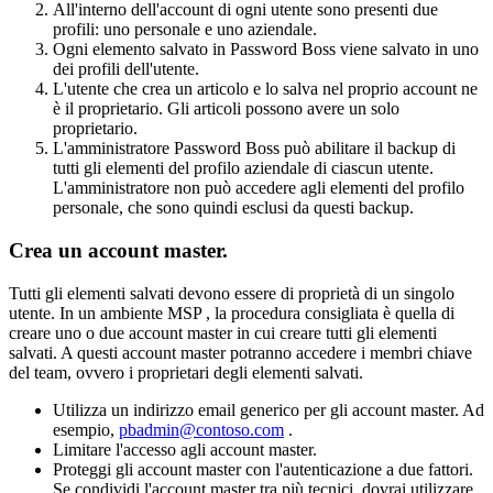
All
'
interno
dell
'
account
di
ogni
utente
sono
presenti
due
profili
:
uno
personale
e
uno
aziendale
.
Ogni
elemento
salvato
in
Password
Boss
viene
salvato
in
uno
dei
profili
dell
'
utente
.
L
'
utente
che
crea
un
articolo
e
lo
salva
nel
proprio
account
ne
è
il
proprietario
.
Gli
articoli
possono
avere
un
solo
proprietario
.
L
'
amministratore
Password
Boss
pu
ò
abilitare
il
backup
di
tutti
gli
elementi
del
profilo
aziendale
di
ciascun
utente
.
L
'
amministratore
non
pu
ò
accedere
agli
elementi
del
profilo
personale
,
che
sono
quindi
esclusi
da
questi
backup
.
Crea
un
account
master
.
Tutti
gli
elementi
salvati
devono
essere
di
propriet
à
di
un
singolo
utente
.
In
un
ambiente
MSP
,
la
procedura
consigliata
è
quella
di
creare
uno
o
due
account
master
in
cui
creare
tutti
gli
elementi
salvati
.
A
questi
account
master
potranno
accedere
i
membri
chiave
del
team
,
ovvero
i
proprietari
degli
elementi
salvati
.
Utilizza
un
indirizzo
email
generico
per
gli
account
master
.
Ad
esempio
,
pbadmin
@
contoso
.
com
.
Limitare
l
'
accesso
agli
account
master
.
Proteggi
gli
account
master
con
l
'
autenticazione
a
due
fattori
.
Se
condividi
l
'
account
master
tra
pi
ù
tecnici
,
dovrai
utilizzare