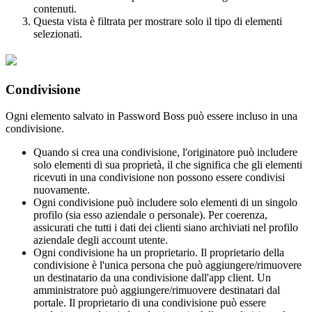
contenuti
.
Questa
vista
è
filtrata
per
mostrare
solo
il
tipo
di
elementi
selezionati
.
Condivisione
Ogni
elemento
salvato
in
Password
Boss
pu
ò
essere
incluso
in
una
condivisione
.
Quando
si
crea
una
condivisione
,
l
'
originatore
pu
ò
includere
solo
elementi
di
sua
propriet
à
,
il
che
significa
che
gli
elementi
ricevuti
in
una
condivisione
non
possono
essere
condivisi
nuovamente
.
Ogni
condivisione
pu
ò
includere
solo
elementi
di
un
singolo
profilo
(
sia
esso
aziendale
o
personale
)
.
Per
coerenza
,
assicurati
che
tutti
i
dati
dei
clienti
siano
archiviati
nel
profilo
aziendale
degli
account
utente
.
Ogni
condivisione
ha
un
proprietario
.
Il
proprietario
della
condivisione
è
l
'
unica
persona
che
pu
ò
aggiungere
/
rimuovere
un
destinatario
da
una
condivisione
dall
'
app
client
.
Un
amministratore
pu
ò
aggiungere
/
rimuovere
destinatari
dal
portale
.
Il
proprietario
di
una
condivisione
pu
ò
essere