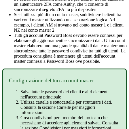
un
autenticatore
2FA
come
Authy
,
che
ti
consente
di
sincronizzare
il
segreto
2FA
tra
pi
ù
dispositivi
.
Se
si
utilizza
pi
ù
di
un
conto
master
,
suddividere
i
clienti
tra
i
vari
conti
master
utilizzando
una
separazione
logica
.
Ad
esempio
,
i
clienti
AM
si
trovano
nel
conto
master
1
e
i
clienti
NZ
nel
conto
master
2
.
Tutti
gli
account
Password
Boss
devono
essere
connessi
per
elaborare
gli
aggiornamenti
e
sincronizzare
i
dati
.
Gli
account
master
elaboreranno
una
grande
quantit
à
di
dati
e
manterranno
sincronizzate
tutte
le
password
condivise
tra
tutti
gli
utenti
.
La
procedura
consigliata
è
mantenere
gli
utenti
dell
'
account
master
connessi
a
Password
Boss
ove
possibile
.
Configurazione
del
tuo
account
master
Salva
tutte
le
password
dei
clienti
e
altri
elementi
nell
'
account
principale
Utilizza
cartelle
e
sottocartelle
per
strutturare
i
dati
.
Consulta
la
sezione
Cartelle
per
maggiori
informazioni
.
Crea
condivisioni
per
i
membri
del
tuo
team
che
necessitano
di
accedere
agli
elementi
salvati
.
Consulta
la
sezione
Condivisioni
per
maggiori
informazioni
.