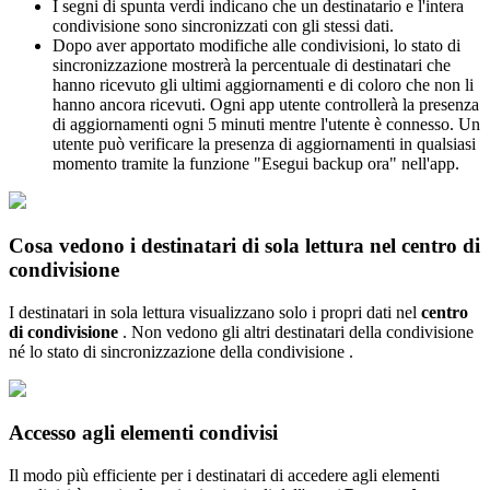
I
segni
di
spunta
verdi
indicano
che
un
destinatario
e
l
'
intera
condivisione
sono
sincronizzati
con
gli
stessi
dati
.
Dopo
aver
apportato
modifiche
alle
condivisioni
,
lo
stato
di
sincronizzazione
mostrer
à
la
percentuale
di
destinatari
che
hanno
ricevuto
gli
ultimi
aggiornamenti
e
di
coloro
che
non
li
hanno
ancora
ricevuti
.
Ogni
app
utente
controller
à
la
presenza
di
aggiornamenti
ogni
5
minuti
mentre
l
'
utente
è
connesso
.
Un
utente
pu
ò
verificare
la
presenza
di
aggiornamenti
in
qualsiasi
momento
tramite
la
funzione
"
Esegui
backup
ora
"
nell
'
app
.
Cosa
vedono
i
destinatari
di
sola
lettura
nel
centro
di
condivisione
I
destinatari
in
sola
lettura
visualizzano
solo
i
propri
dati
nel
centro
di
condivisione
.
Non
vedono
gli
altri
destinatari
della
condivisione
n
é
lo
stato
di
sincronizzazione
della
condivisione
.
Accesso
agli
elementi
condivisi
Il
modo
pi
ù
efficiente
per
i
destinatari
di
accedere
agli
elementi