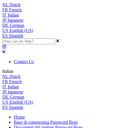
NL
Dutch
FR
French
IT
Italian
JP
Japanese
DE
German
US
English (US)
ES
Spanish
Contact Us
Italian
NL
Dutch
FR
French
IT
Italian
JP
Japanese
DE
German
US
English (US)
ES
Spanish
Home
Base di conoscenza Password Boss
Documenti del partner Password Boss