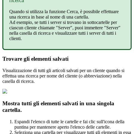
ricerca
Quando
si
utilizza
la
funzione
Cerca
,
è
possibile
effettuare
una
ricerca
in
base
al
nome
di
una
cartella
.
Ad
esempio
,
se
tutti
i
server
si
trovano
in
sottocartelle
per
ciascun
cliente
chiamate
"
Server
"
,
puoi
immettere
"
Server
"
nella
casella
di
ricerca
e
visualizzare
tutti
i
server
di
tutti
i
clienti
.
Trovare
gli
elementi
salvati
Visualizzazione
di
tutti
gli
articoli
salvati
per
un
cliente
quando
si
effettua
una
ricerca
per
nome
del
cliente
(
o
abbreviazione
)
nella
casella
di
ricerca
.
Mostra
tutti
gli
elementi
salvati
in
una
singola
cartella
.
Espandi
l
'
elenco
di
tutte
le
cartelle
e
fai
clic
sull
'
icona
della
puntina
per
mantenere
aperto
l
'
elenco
delle
cartelle
.
Seleziona
una
cartella
per
visualizzare
tutti
gli
elementi
in
essa