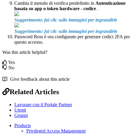
Cambia
il
metodo
di
verifica
predefinito
in
Autenticazione
basata
su
app
o
token
hardware
-
codice
.
Suggerimento
:
fai
clic
sulle
immagini
per
ingrandirle
Suggerimento
:
fai
clic
sulle
immagini
per
ingrandirle
Password
Boss
è
ora
configurato
per
generare
codici
2FA
per
questo
accesso
.
Was this article helpful?
Yes
No
Give feedback about this article
Related Articles
Lavorare con il Portale Partner
Utenti
Gruppi
Products
Privileged Access Management