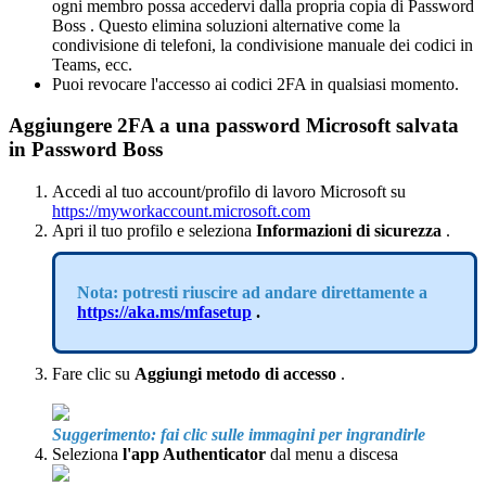
ogni
membro
possa
accedervi
dalla
propria
copia
di
Password
Boss
.
Questo
elimina
soluzioni
alternative
come
la
condivisione
di
telefoni
,
la
condivisione
manuale
dei
codici
in
Teams
,
ecc
.
Puoi
revocare
l
'
accesso
ai
codici
2FA
in
qualsiasi
momento
.
Aggiungere
2FA
a
una
password
Microsoft
salvata
in
Password
Boss
Accedi
al
tuo
account
/
profilo
di
lavoro
Microsoft
su
https
:
/
/
myworkaccount
.
microsoft
.
com
Apri
il
tuo
profilo
e
seleziona
Informazioni
di
sicurezza
.
Nota
:
potresti
riuscire
ad
andare
direttamente
a
https
:
/
/
aka
.
ms
/
mfasetup
.
Fare
clic
su
Aggiungi
metodo
di
accesso
.
Suggerimento
:
fai
clic
sulle
immagini
per
ingrandirle
Seleziona
l
'
app
Authenticator
dal
menu
a
discesa