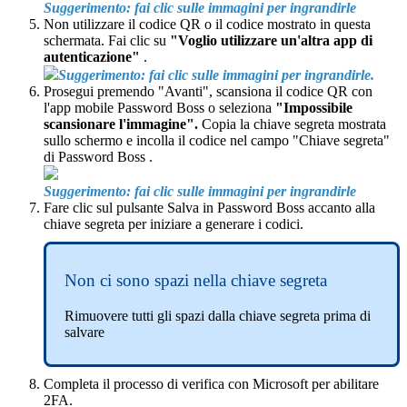
Suggerimento
:
fai
clic
sulle
immagini
per
ingrandirle
Non
utilizzare
il
codice
QR
o
il
codice
mostrato
in
questa
schermata
.
Fai
clic
su
"
Voglio
utilizzare
un
'
altra
app
di
autenticazione
"
.
Suggerimento
:
fai
clic
sulle
immagini
per
ingrandirle
.
Prosegui
premendo
"
Avanti
"
,
scansiona
il
codice
QR
con
l
'
app
mobile
Password
Boss
o
seleziona
"
Impossibile
scansionare
l
'
immagine
"
.
Copia
la
chiave
segreta
mostrata
sullo
schermo
e
incolla
il
codice
nel
campo
"
Chiave
segreta
"
di
Password
Boss
.
Suggerimento
:
fai
clic
sulle
immagini
per
ingrandirle
Fare
clic
sul
pulsante
Salva
in
Password
Boss
accanto
alla
chiave
segreta
per
iniziare
a
generare
i
codici
.
Non
ci
sono
spazi
nella
chiave
segreta
Rimuovere
tutti
gli
spazi
dalla
chiave
segreta
prima
di
salvare
Completa
il
processo
di
verifica
con
Microsoft
per
abilitare
2FA
.