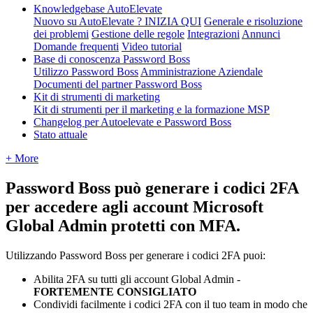
Knowledgebase AutoElevate
Nuovo su AutoElevate ? INIZIA QUI
Generale e risoluzione
dei problemi
Gestione delle regole
Integrazioni
Annunci
Domande frequenti
Video tutorial
Base di conoscenza Password Boss
Utilizzo Password Boss
Amministrazione Aziendale
Documenti del partner Password Boss
Kit di strumenti di marketing
Kit di strumenti per il marketing e la formazione MSP
Changelog per Autoelevate e Password Boss
Stato attuale
+ More
Password
Boss
pu
ò
generare
i
codici
2FA
per
accedere
agli
account
Microsoft
Global
Admin
protetti
con
MFA
.
Utilizzando
Password
Boss
per
generare
i
codici
2FA
puoi
:
Abilita
2FA
su
tutti
gli
account
Global
Admin
-
FORTEMENTE
CONSIGLIATO
Condividi
facilmente
i
codici
2FA
con
il
tuo
team
in
modo
che