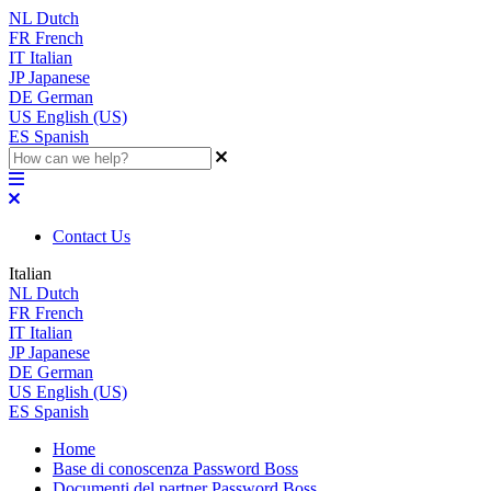
NL
Dutch
FR
French
IT
Italian
JP
Japanese
DE
German
US
English (US)
ES
Spanish
Contact Us
Italian
NL
Dutch
FR
French
IT
Italian
JP
Japanese
DE
German
US
English (US)
ES
Spanish
Home
Base di conoscenza Password Boss
Documenti del partner Password Boss