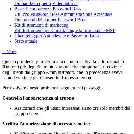
Domande frequenti
Video tutorial
Base di conoscenza Password Boss
Utilizzo Password Boss
Amministrazione Aziendale
Documenti del partner Password Boss
Kit di strumenti di marketing
Kit di strumenti per il marketing e la formazione MSP
Changelog per Autoelevate e Password Boss
Stato attuale
+ More
Questo
problema
pu
ò
verificarsi
quando
è
attivata
la
funzionalit
à
Rimuovi
privilegi
di
amministratore
,
che
comporta
la
rimozione
degli
utenti
dal
gruppo
Amministratori
,
che
in
precedenza
aveva
l
'
autorizzazione
per
Consentire
l
'
accesso
remoto
.
Per
risolvere
questo
problema
,
segui
questi
passaggi
:
Controlla
l
'
appartenenza
al
gruppo
:
Assicurarsi
che
gli
utenti
interessati
siano
ora
solo
membri
del
gruppo
Utenti
.
Verifica
l
'
autorizzazione
di
accesso
remoto
:
Verifica
se
il
gruppo
Utenti
è
autorizzato
all
'
accesso
remoto
.