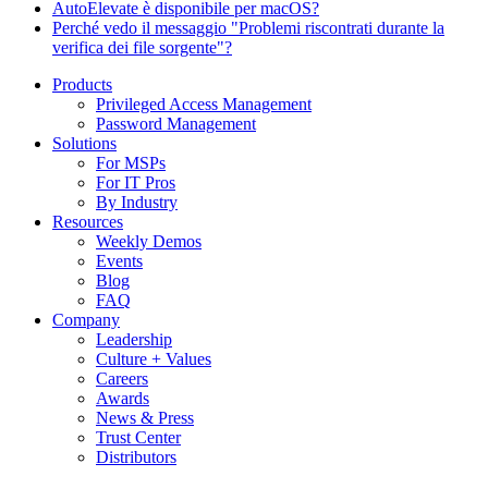
AutoElevate è disponibile per macOS?
Perché vedo il messaggio "Problemi riscontrati durante la
verifica dei file sorgente"?
Products
Privileged Access Management
Password Management
Solutions
For MSPs
For IT Pros
By Industry
Resources
Weekly Demos
Events
Blog
FAQ
Company
Leadership
Culture + Values
Careers
Awards
News & Press
Trust Center
Distributors