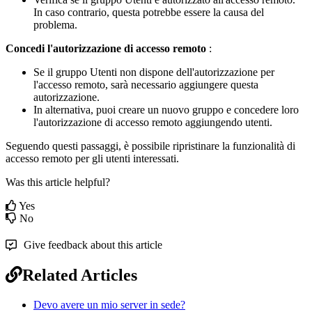
In
caso
contrario
,
questa
potrebbe
essere
la
causa
del
problema
.
Concedi
l
'
autorizzazione
di
accesso
remoto
:
Se
il
gruppo
Utenti
non
dispone
dell
'
autorizzazione
per
l
'
accesso
remoto
,
sar
à
necessario
aggiungere
questa
autorizzazione
.
In
alternativa
,
puoi
creare
un
nuovo
gruppo
e
concedere
loro
l
'
autorizzazione
di
accesso
remoto
aggiungendo
utenti
.
Seguendo
questi
passaggi
,
è
possibile
ripristinare
la
funzionalit
à
di
accesso
remoto
per
gli
utenti
interessati
.
Was this article helpful?
Yes
No
Give feedback about this article
Related Articles
Devo avere un mio server in sede?