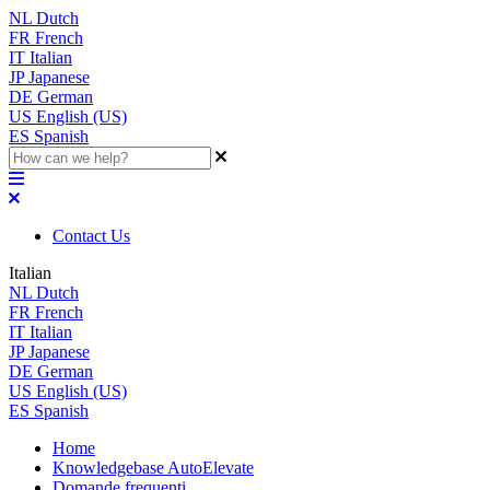
NL
Dutch
FR
French
IT
Italian
JP
Japanese
DE
German
US
English (US)
ES
Spanish
Contact Us
Italian
NL
Dutch
FR
French
IT
Italian
JP
Japanese
DE
German
US
English (US)
ES
Spanish
Home
Knowledgebase AutoElevate
Domande frequenti