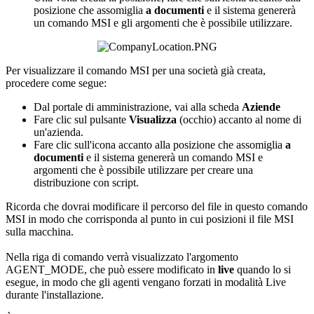
posizione
che
assomiglia
a
documenti
e
il
sistema
generer
à
un
comando
MSI
e
gli
argomenti
che
è
possibile
utilizzare
.
Per
visualizzare
il
comando
MSI
per
una
societ
à
gi
à
creata
,
procedere
come
segue
:
Dal
portale
di
amministrazione
,
vai
alla
scheda
Aziende
Fare
clic
sul
pulsante
Visualizza
(
occhio
)
accanto
al
nome
di
un
'
azienda
.
Fare
clic
sull
'
icona
accanto
alla
posizione
che
assomiglia
a
documenti
e
il
sistema
generer
à
un
comando
MSI
e
argomenti
che
è
possibile
utilizzare
per
creare
una
distribuzione
con
script
.
Ricorda
che
dovrai
modificare
il
percorso
del
file
in
questo
comando
MSI
in
modo
che
corrisponda
al
punto
in
cui
posizioni
il
file
MSI
sulla
macchina
.
Nella
riga
di
comando
verr
à
visualizzato
l
'
argomento
AGENT_MODE
,
che
pu
ò
essere
modificato
in
live
quando
lo
si
esegue
,
in
modo
che
gli
agenti
vengano
forzati
in
modalit
à
Live
durante
l
'
installazione
.