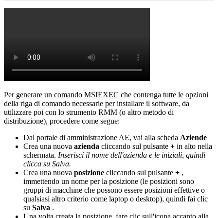
Per
generare
un
comando
MSIEXEC
che
contenga
tutte
le
opzioni
della
riga
di
comando
necessarie
per
installare
il
software
,
da
utilizzare
poi
con
lo
strumento
RMM
(
o
altro
metodo
di
distribuzione
)
,
procedere
come
segue
:
Dal
portale
di
amministrazione
AE
,
vai
alla
scheda
Aziende
Crea
una
nuova
azienda
cliccando
sul
pulsante
+
in
alto
nella
schermata
.
Inserisci
il
nome
dell
'
azienda
e
le
iniziali
,
quindi
clicca
su
Salva
.
Crea
una
nuova
posizione
cliccando
sul
pulsante
+
,
immettendo
un
nome
per
la
posizione
(
le
posizioni
sono
gruppi
di
macchine
che
possono
essere
posizioni
effettive
o
qualsiasi
altro
criterio
come
laptop
o
desktop
)
,
quindi
fai
clic
su
Salva
.
Una
volta
creata
la
posizione
,
fare
clic
sull
'
icona
accanto
alla