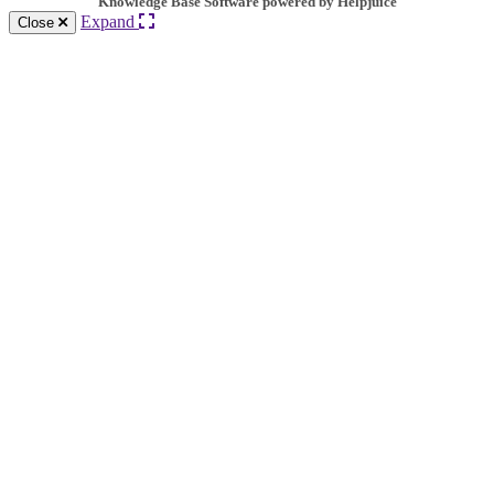
Knowledge Base Software powered by Helpjuice
Expand
Close