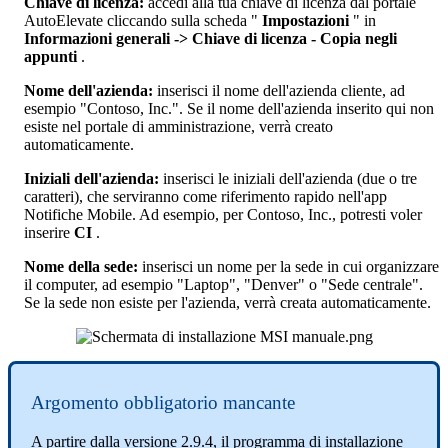
Chiave
di
licenza
:
accedi
alla
tua
chiave
di
licenza
dal
portale
AutoElevate
cliccando
sulla
scheda
"
Impostazioni
"
in
Informazioni
generali
-
>
Chiave
di
licenza
-
Copia
negli
appunti
.
Nome
dell
'
azienda
:
inserisci
il
nome
dell
'
azienda
cliente
,
ad
esempio
"
Contoso
,
Inc
.
"
.
Se
il
nome
dell
'
azienda
inserito
qui
non
esiste
nel
portale
di
amministrazione
,
verr
à
creato
automaticamente
.
Iniziali
dell
'
azienda
:
inserisci
le
iniziali
dell
'
azienda
(
due
o
tre
caratteri
)
,
che
serviranno
come
riferimento
rapido
nell
'
app
Notifiche
Mobile
.
Ad
esempio
,
per
Contoso
,
Inc
.
,
potresti
voler
inserire
CI
.
Nome
della
sede
:
inserisci
un
nome
per
la
sede
in
cui
organizzare
il
computer
,
ad
esempio
"
Laptop
"
,
"
Denver
"
o
"
Sede
centrale
"
.
Se
la
sede
non
esiste
per
l
'
azienda
,
verr
à
creata
automaticamente
.
Argomento
obbligatorio
mancante
A
partire
dalla
versione
2
.
9
.
4
,
il
programma
di
installazione