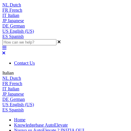
NL
Dutch
FR
French
IT
Italian
JP
Japanese
DE
German
US
English (US)
ES
Spanish
Contact Us
Italian
NL
Dutch
FR
French
IT
Italian
JP
Japanese
DE
German
US
English (US)
ES
Spanish
Home
Knowledgebase AutoElevate
Nuovo su AutoElevate ? INIZIA QUI