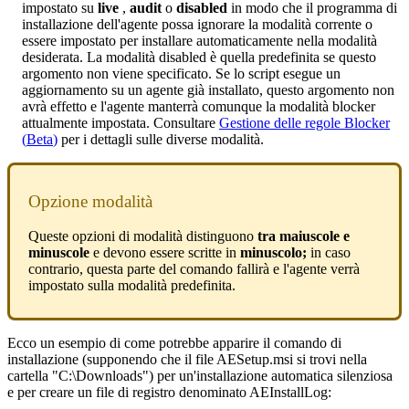
impostato
su
live
,
audit
o
disabled
in
modo
che
il
programma
di
installazione
dell
'
agente
possa
ignorare
la
modalit
à
corrente
o
essere
impostato
per
installare
automaticamente
nella
modalit
à
desiderata
.
La
modalit
à
disabled
è
quella
predefinita
se
questo
argomento
non
viene
specificato
.
Se
lo
script
esegue
un
aggiornamento
su
un
agente
gi
à
installato
,
questo
argomento
non
avr
à
effetto
e
l
'
agente
manterr
à
comunque
la
modalit
à
blocker
attualmente
impostata
.
Consultare
Gestione
delle
regole
Blocker
(
Beta
)
per
i
dettagli
sulle
diverse
modalit
à
.
Opzione
modalit
à
Queste
opzioni
di
modalit
à
distinguono
tra
maiuscole
e
minuscole
e
devono
essere
scritte
in
minuscolo
;
in
caso
contrario
,
questa
parte
del
comando
fallir
à
e
l
'
agente
verr
à
impostato
sulla
modalit
à
predefinita
.
Ecco
un
esempio
di
come
potrebbe
apparire
il
comando
di
installazione
(
supponendo
che
il
file
AESetup
.
msi
si
trovi
nella
cartella
"
C
:
\
Downloads
"
)
per
un
'
installazione
automatica
silenziosa
e
per
creare
un
file
di
registro
denominato
AEInstallLog
: