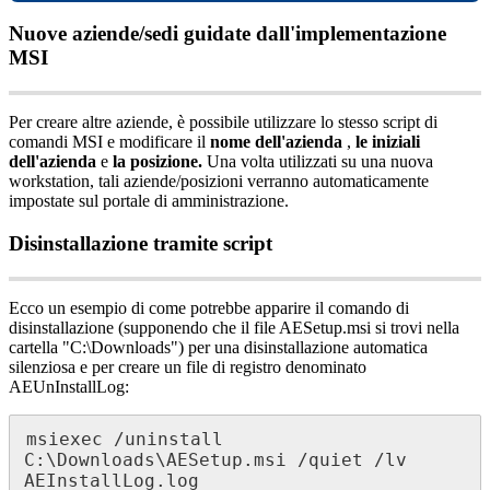
Nuove
aziende
/
sedi
guidate
dall
'
implementazione
MSI
Per
creare
altre
aziende
,
è
possibile
utilizzare
lo
stesso
script
di
comandi
MSI
e
modificare
il
nome
dell
'
azienda
,
le
iniziali
dell
'
azienda
e
la
posizione
.
Una
volta
utilizzati
su
una
nuova
workstation
,
tali
aziende
/
posizioni
verranno
automaticamente
impostate
sul
portale
di
amministrazione
.
Disinstallazione
tramite
script
Ecco
un
esempio
di
come
potrebbe
apparire
il
comando
di
disinstallazione
(
supponendo
che
il
file
AESetup
.
msi
si
trovi
nella
cartella
"
C
:
\
Downloads
"
)
per
una
disinstallazione
automatica
silenziosa
e
per
creare
un
file
di
registro
denominato
AEUnInstallLog
:
msiexec
/
uninstall
C
:
\
Downloads
\
AESetup
.
msi
/
quiet
/
lv
AEInstallLog
.
log