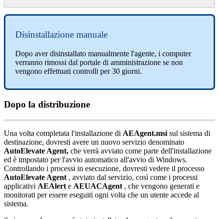
Disinstallazione
manuale
Dopo
aver
disinstallato
manualmente
l
'
agente
,
i
computer
verranno
rimossi
dal
portale
di
amministrazione
se
non
vengono
effettuati
controlli
per
30
giorni
.
Dopo
la
distribuzione
Una
volta
completata
l
'
installazione
di
AEAgent
.
msi
sul
sistema
di
destinazione
,
dovresti
avere
un
nuovo
servizio
denominato
AutoElevate
Agent
,
che
verr
à
avviato
come
parte
dell
'
installazione
ed
è
impostato
per
l
'
avvio
automatico
all
'
avvio
di
Windows
.
Controllando
i
processi
in
esecuzione
,
dovresti
vedere
il
processo
AutoElevate
Agent
,
avviato
dal
servizio
,
cos
ì
come
i
processi
applicativi
AEAlert
e
AEUACAgent
,
che
vengono
generati
e
monitorati
per
essere
eseguiti
ogni
volta
che
un
utente
accede
al
sistema
.