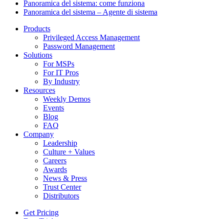
Panoramica del sistema: come funziona
Panoramica del sistema – Agente di sistema
Products
Privileged Access Management
Password Management
Solutions
For MSPs
For IT Pros
By Industry
Resources
Weekly Demos
Events
Blog
FAQ
Company
Leadership
Culture + Values
Careers
Awards
News & Press
Trust Center
Distributors
Get Pricing