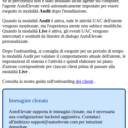
Se
in
precedenza
non
è
stato
installato
alcun
agente
sul
computer
,
l
'
agente
AutoElevate
verr
à
automaticamente
impostato
per
essere
eseguito
in
modalit
à
Audit
dopo
l
'
installazione
.
Quando
la
modalit
à
Audit
è
attiva
,
tutte
le
attivit
à
UAC
dell
'
utente
vengono
monitorate
,
ma
l
'
esperienza
utente
non
subisce
modifiche
.
Quando
la
modalit
à
Live
è
attiva
,
gli
eventi
UAC
vengono
intercettati
e
sostituiti
da
finestre
di
dialogo
AutoElevate
personalizzate
.
Dopo
l
'
onboarding
,
si
consiglia
di
eseguire
per
un
periodo
di
tempo
la
modalit
à
Audit
per
valutare
il
comportamento
attuale
dell
'
utente
,
le
impostazioni
di
sistema
e
l
'
attivit
à
e
quindi
elaborare
un
piano
d
'
azione
corrispondente
per
ciascun
client
prima
di
passare
alla
modalit
à
Live
.
Consulta
la
nostra
guida
sull
'
onboarding
dei
clienti
.
Immagine
clonata
AutoElevate
supporta
le
immagini
clonate
,
ma
è
necessaria
una
configurazione
backend
aggiuntiva
.
Contattaci
all
'
indirizzo
support
@
autoelevate
.
com
per
istruzioni
dettagliate
.