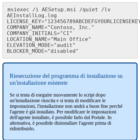
msiexec
/
i
AESetup
.
msi
/
quiet
/
lv
AEInstallLog
.
log
LICENSE_KEY
=
"
123456789ABCDEFGYOURLICENSEKE
COMPANY_NAME
=
"
Contoso
,
Inc
.
"
COMPANY_INITIALS
=
"
CI
"
LOCATION_NAME
=
"
Main
Office
"
ELEVATION_MODE
=
"
audit
"
BLOCKER_MODE
=
"
disabled
"
Riesecuzione
del
programma
di
installazione
su
un
'
installazione
esistente
Se
si
tenta
di
eseguire
nuovamente
lo
script
dopo
un
'
installazione
riuscita
e
si
tenta
di
modificare
le
impostazioni
,
l
'
installazione
non
andr
à
a
buon
fine
perch
é
l
'
agente
è
gi
à
installato
.
Per
modificare
le
impostazioni
dell
'
agente
installato
,
è
possibile
farlo
dal
Portale
.
In
alternativa
,
è
possibile
disinstallare
l
'
agente
prima
di
ridistribuirlo
.