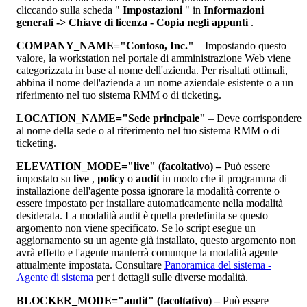
cliccando
sulla
scheda
"
Impostazioni
"
in
Informazioni
generali
-
>
Chiave
di
licenza
-
Copia
negli
appunti
.
COMPANY_NAME
=
"
Contoso
,
Inc
.
"
–
Impostando
questo
valore
,
la
workstation
nel
portale
di
amministrazione
Web
viene
categorizzata
in
base
al
nome
dell
'
azienda
.
Per
risultati
ottimali
,
abbina
il
nome
dell
'
azienda
a
un
nome
aziendale
esistente
o
a
un
riferimento
nel
tuo
sistema
RMM
o
di
ticketing
.
LOCATION_NAME
=
"
Sede
principale
"
–
Deve
corrispondere
al
nome
della
sede
o
al
riferimento
nel
tuo
sistema
RMM
o
di
ticketing
.
ELEVATION_MODE
=
"
live
"
(
facoltativo
)
–
Pu
ò
essere
impostato
su
live
,
policy
o
audit
in
modo
che
il
programma
di
installazione
dell
'
agente
possa
ignorare
la
modalit
à
corrente
o
essere
impostato
per
installare
automaticamente
nella
modalit
à
desiderata
.
La
modalit
à
audit
è
quella
predefinita
se
questo
argomento
non
viene
specificato
.
Se
lo
script
esegue
un
aggiornamento
su
un
agente
gi
à
installato
,
questo
argomento
non
avr
à
effetto
e
l
'
agente
manterr
à
comunque
la
modalit
à
agente
attualmente
impostata
.
Consultare
Panoramica
del
sistema
-
Agente
di
sistema
per
i
dettagli
sulle
diverse
modalit
à
.
BLOCKER_MODE
=
"
audit
"
(
facoltativo
)
–
Pu
ò
essere