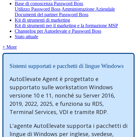
Base di conoscenza Password Boss
Utilizzo Password Boss
Amministrazione Aziendale
Documenti del partner Password Boss
Kit di strumenti di marketing
Kit di strumenti per il marketing e la formazione MSP
Changelog per Autoelevate e Password Boss
Stato attuale
+ More
Sistemi
supportati
e
pacchetti
di
lingue
Windows
AutoElevate
Agent
è
progettato
e
supportato
sulle
workstation
Windows
versione
10
e
11
,
nonch
é
su
Server
2016
,
2019
,
2022
,
2025
,
e
funziona
su
RDS
,
Terminal
Services
,
VDI
e
tramite
RDP
.
L
'
agente
AutoElevate
supporta
i
pacchetti
di
lingue
di
Windows
per
inglese
,
svedese
,