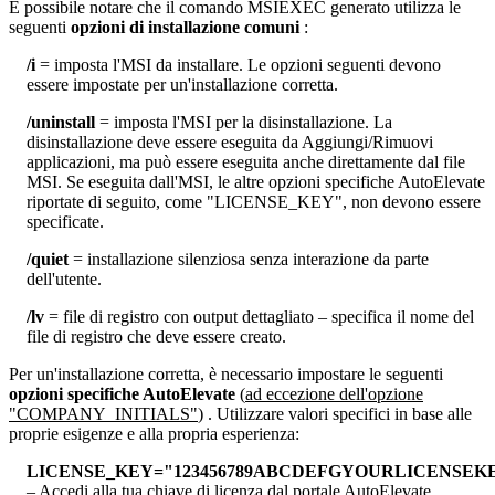
È
possibile
notare
che
il
comando
MSIEXEC
generato
utilizza
le
seguenti
opzioni
di
installazione
comuni
:
/
i
=
imposta
l
'
MSI
da
installare
.
Le
opzioni
seguenti
devono
essere
impostate
per
un
'
installazione
corretta
.
/
uninstall
=
imposta
l
'
MSI
per
la
disinstallazione
.
La
disinstallazione
deve
essere
eseguita
da
Aggiungi
/
Rimuovi
applicazioni
,
ma
pu
ò
essere
eseguita
anche
direttamente
dal
file
MSI
.
Se
eseguita
dall
'
MSI
,
le
altre
opzioni
specifiche
AutoElevate
riportate
di
seguito
,
come
"
LICENSE_KEY
"
,
non
devono
essere
specificate
.
/
quiet
=
installazione
silenziosa
senza
interazione
da
parte
dell
'
utente
.
/
lv
=
file
di
registro
con
output
dettagliato
–
specifica
il
nome
del
file
di
registro
che
deve
essere
creato
.
Per
un
'
installazione
corretta
,
è
necessario
impostare
le
seguenti
opzioni
specifiche
AutoElevate
(
ad
eccezione
dell
'
opzione
"
COMPANY_INITIALS
"
)
.
Utilizzare
valori
specifici
in
base
alle
proprie
esigenze
e
alla
propria
esperienza
:
LICENSE_KEY
=
"
123456789ABCDEFGYOURLICENSEK
–
Accedi
alla
tua
chiave
di
licenza
dal
portale
AutoElevate