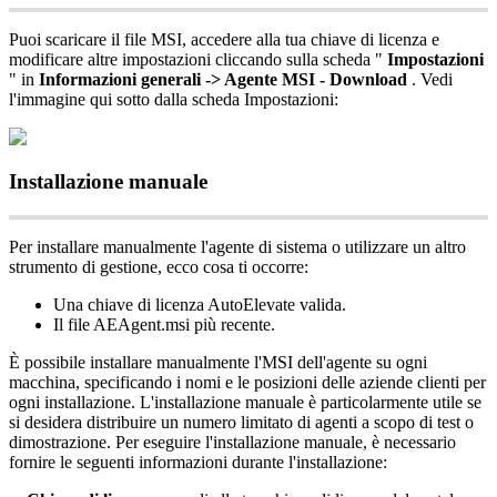
Puoi
scaricare
il
file
MSI
,
accedere
alla
tua
chiave
di
licenza
e
modificare
altre
impostazioni
cliccando
sulla
scheda
"
Impostazioni
"
in
Informazioni
generali
-
>
Agente
MSI
-
Download
.
Vedi
l
'
immagine
qui
sotto
dalla
scheda
Impostazioni
:
Installazione
manuale
Per
installare
manualmente
l
'
agente
di
sistema
o
utilizzare
un
altro
strumento
di
gestione
,
ecco
cosa
ti
occorre
:
Una
chiave
di
licenza
AutoElevate
valida
.
Il
file
AEAgent
.
msi
pi
ù
recente
.
È
possibile
installare
manualmente
l
'
MSI
dell
'
agente
su
ogni
macchina
,
specificando
i
nomi
e
le
posizioni
delle
aziende
clienti
per
ogni
installazione
.
L
'
installazione
manuale
è
particolarmente
utile
se
si
desidera
distribuire
un
numero
limitato
di
agenti
a
scopo
di
test
o
dimostrazione
.
Per
eseguire
l
'
installazione
manuale
,
è
necessario
fornire
le
seguenti
informazioni
durante
l
'
installazione
: