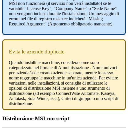
MSI
non
funzioner
à
(
il
servizio
non
verr
à
installato
)
se
le
variabili
"
License
Key
"
,
"
Company
Name
"
o
"
Sede
Name
"
non
vengono
incluse
durante
l
'
installazione
.
Un
messaggio
di
errore
nel
file
di
registro
msiexec
indicher
à
"
Missing
Required
Argument
"
(
Argomento
obbligatorio
mancante
)
.
Evita
le
aziende
duplicate
Quando
installi
le
macchine
,
considera
come
sono
categorizzate
nel
Portale
di
Amministrazione
.
Nomi
univoci
per
azienda
/
sede
creano
aziende
separate
,
mentre
lo
stesso
nome
raggruppa
le
macchine
in
un
'
unica
azienda
.
Per
evitare
variazioni
nelle
installazioni
,
si
consiglia
di
utilizzare
le
opzioni
di
distribuzione
MSI
insieme
a
uno
strumento
di
distribuzione
(
ad
esempio
ConnectWise
Automate
,
Kaseya
,
Autotask
,
SolarWinds
,
ecc
.
)
,
Criteri
di
gruppo
o
uno
script
di
distribuzione
.
Distribuzione
MSI
con
script