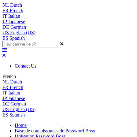
NL
Dutch
FR
French
IT
Italian
JP
Japanese
DE
German
US
English (US)
ES
Spanish
Contact Us
French
NL
Dutch
FR
French
IT
Italian
JP
Japanese
DE
German
US
English (US)
ES
Spanish
Home
Base de connaissances de Password Boss
Utilisation Password Boss