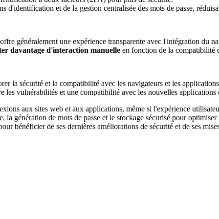
ns
d
'
identification
et
de
la
gestion
centralis
é
e
des
mots
de
passe
,
r
é
duisa
offre
g
é
n
é
ralement
une
exp
é
rience
transparente
avec
l
'
int
é
gration
du
na
ter
davantage
d
'
interaction
manuelle
en
fonction
de
la
compatibilit
é
orer
la
s
é
curit
é
et
la
compatibilit
é
avec
les
navigateurs
et
les
applications
re
les
vuln
é
rabilit
é
s
et
une
compatibilit
é
avec
les
nouvelles
applications
exions
aux
sites
web
et
aux
applications
,
m
ê
me
si
l
'
exp
é
rience
utilisate
e
,
la
g
é
n
é
ration
de
mots
de
passe
et
le
stockage
s
é
curis
é
pour
optimiser
pour
b
é
n
é
ficier
de
ses
derni
è
res
am
é
liorations
de
s
é
curit
é
et
de
ses
mise