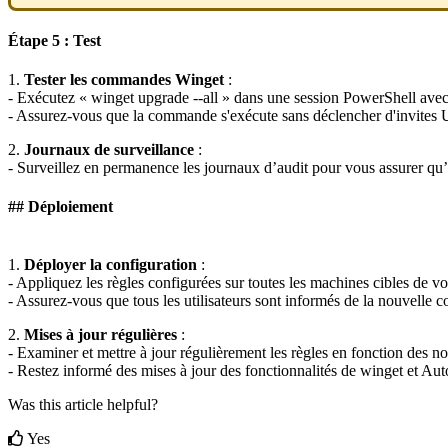
É
tape
5
:
Test
1
.
Tester
les
commandes
Winget
:
-
Ex
é
cutez
«
winget
upgrade
-
-
all
»
dans
une
session
PowerShell
ave
-
Assurez
-
vous
que
la
commande
s
'
ex
é
cute
sans
d
é
clencher
d
'
invites
2
.
Journaux
de
surveillance
:
-
Surveillez
en
permanence
les
journaux
d
’
audit
pour
vous
assurer
qu
’
#
#
D
é
ploiement
1
.
D
é
ployer
la
configuration
:
-
Appliquez
les
r
è
gles
configur
é
es
sur
toutes
les
machines
cibles
de
vo
-
Assurez
-
vous
que
tous
les
utilisateurs
sont
inform
é
s
de
la
nouvelle
c
2
.
Mises
à
jour
r
é
guli
è
res
:
-
Examiner
et
mettre
à
jour
r
é
guli
è
rement
les
r
è
gles
en
fonction
des
no
-
Restez
inform
é
des
mises
à
jour
des
fonctionnalit
é
s
de
winget
et
Aut
Was this article helpful?
Yes