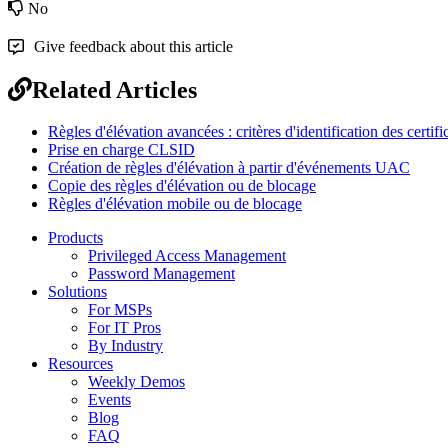
No
Give feedback about this article
Related Articles
Règles d'élévation avancées : critères d'identification des certific
Prise en charge CLSID
Création de règles d'élévation à partir d'événements UAC
Copie des règles d'élévation ou de blocage
Règles d'élévation mobile ou de blocage
Products
Privileged Access Management
Password Management
Solutions
For MSPs
For IT Pros
By Industry
Resources
Weekly Demos
Events
Blog
FAQ