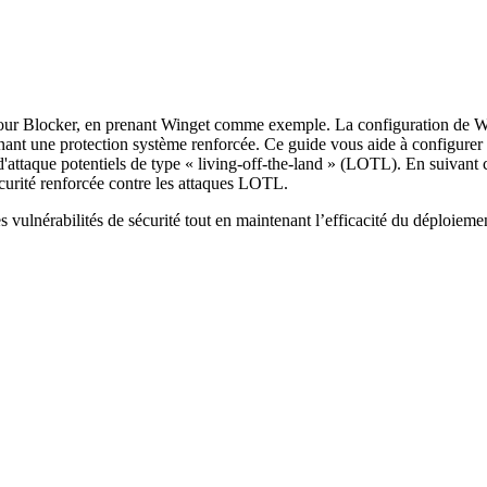
our
Blocker
,
en
prenant
Winget
comme
exemple
.
La
configuration
de
W
nant
une
protection
syst
è
me
renforc
é
e
.
Ce
guide
vous
aide
à
configurer
d
'
attaque
potentiels
de
type
«
living
-
off
-
the
-
land
»
(
LOTL
)
.
En
suivant
curit
é
renforc
é
e
contre
les
attaques
LOTL
.
es
vuln
é
rabilit
é
s
de
s
é
curit
é
tout
en
maintenant
l
’
efficacit
é
du
d
é
ploieme