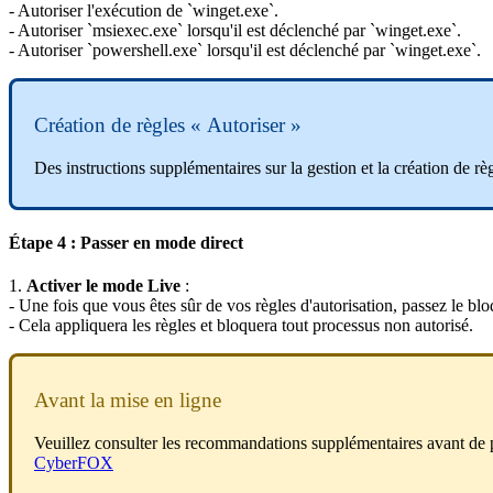
-
Autoriser
l
'
ex
é
cution
de
`
winget
.
exe
`
.
-
Autoriser
`
msiexec
.
exe
`
lorsqu
'
il
est
d
é
clench
é
par
`
winget
.
exe
`
.
-
Autoriser
`
powershell
.
exe
`
lorsqu
'
il
est
d
é
clench
é
par
`
winget
.
exe
`
.
Cr
é
ation
de
r
è
gles
«
Autoriser
»
Des
instructions
suppl
é
mentaires
sur
la
gestion
et
la
cr
é
ation
de
r
è
É
tape
4
:
Passer
en
mode
direct
1
.
Activer
le
mode
Live
:
-
Une
fois
que
vous
ê
tes
s
û
r
de
vos
r
è
gles
d
'
autorisation
,
passez
le
blo
-
Cela
appliquera
les
r
è
gles
et
bloquera
tout
processus
non
autoris
é
.
Avant
la
mise
en
ligne
Veuillez
consulter
les
recommandations
suppl
é
mentaires
avant
de
CyberFOX