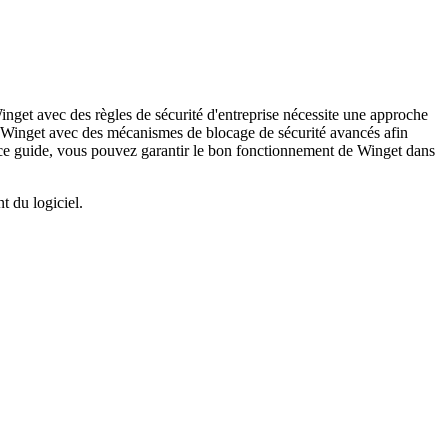
inget
avec
des
r
è
gles
de
s
é
curit
é
d
'
entreprise
n
é
cessite
une
approche
Winget
avec
des
m
é
canismes
de
blocage
de
s
é
curit
é
avanc
é
s
afin
ce
guide
,
vous
pouvez
garantir
le
bon
fonctionnement
de
Winget
dans
nt
du
logiciel
.