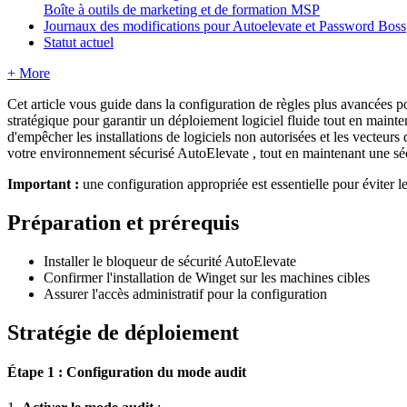
Boîte à outils de marketing et de formation MSP
Journaux des modifications pour Autoelevate et Password Boss
Statut actuel
+ More
Cet
article
vous
guide
dans
la
configuration
de
r
è
gles
plus
avanc
é
es
p
strat
é
gique
pour
garantir
un
d
é
ploiement
logiciel
fluide
tout
en
mainte
d
'
emp
ê
cher
les
installations
de
logiciels
non
autoris
é
es
et
les
vecteurs
votre
environnement
s
é
curis
é
AutoElevate
,
tout
en
maintenant
une
s
é
Important
:
une
configuration
appropri
é
e
est
essentielle
pour
é
viter
l
Pr
é
paration
et
pr
é
requis
Installer
le
bloqueur
de
s
é
curit
é
AutoElevate
Confirmer
l
'
installation
de
Winget
sur
les
machines
cibles
Assurer
l
'
acc
è
s
administratif
pour
la
configuration
Strat
é
gie
de
d
é
ploiement
É
tape
1
:
Configuration
du
mode
audit