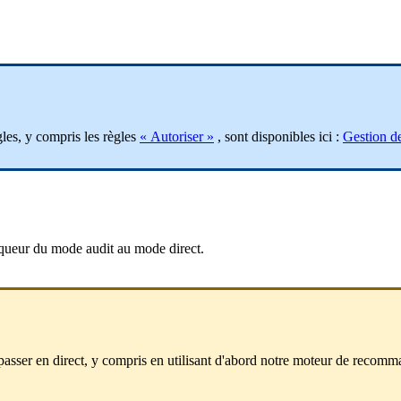
gles
,
y
compris
les
r
è
gles
«
Autoriser
»
,
sont
disponibles
ici
:
Gestion
d
queur
du
mode
audit
au
mode
direct
.
passer
en
direct
,
y
compris
en
utilisant
d
'
abord
notre
moteur
de
recomma