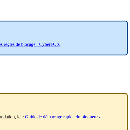
es
r
è
gles
de
blocage
-
CyberFOX
ndation
,
ici
:
Guide
de
d
é
marrage
rapide
du
bloqueur
-