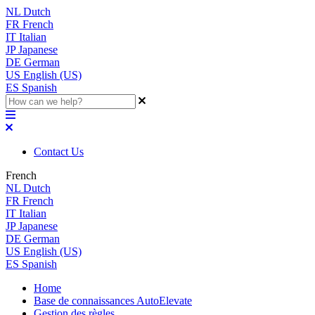
NL
Dutch
FR
French
IT
Italian
JP
Japanese
DE
German
US
English (US)
ES
Spanish
Contact Us
French
NL
Dutch
FR
French
IT
Italian
JP
Japanese
DE
German
US
English (US)
ES
Spanish
Home
Base de connaissances AutoElevate
Gestion des règles