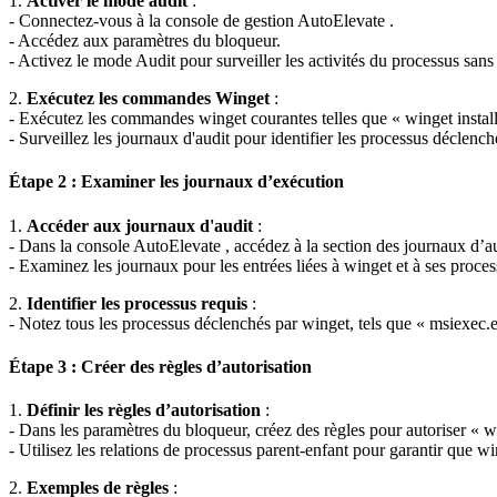
1
.
Activer
le
mode
audit
:
-
Connectez
-
vous
à
la
console
de
gestion
AutoElevate
.
-
Acc
é
dez
aux
param
è
tres
du
bloqueur
.
-
Activez
le
mode
Audit
pour
surveiller
les
activit
é
s
du
processus
sans
2
.
Ex
é
cutez
les
commandes
Winget
:
-
Ex
é
cutez
les
commandes
winget
courantes
telles
que
«
winget
instal
-
Surveillez
les
journaux
d
'
audit
pour
identifier
les
processus
d
é
clench
É
tape
2
:
Examiner
les
journaux
d
’
ex
é
cution
1
.
Acc
é
der
aux
journaux
d
'
audit
:
-
Dans
la
console
AutoElevate
,
acc
é
dez
à
la
section
des
journaux
d
’
a
-
Examinez
les
journaux
pour
les
entr
é
es
li
é
es
à
winget
et
à
ses
proces
2
.
Identifier
les
processus
requis
:
-
Notez
tous
les
processus
d
é
clench
é
s
par
winget
,
tels
que
«
msiexec
.
É
tape
3
:
Cr
é
er
des
r
è
gles
d
’
autorisation
1
.
D
é
finir
les
r
è
gles
d
’
autorisation
:
-
Dans
les
param
è
tres
du
bloqueur
,
cr
é
ez
des
r
è
gles
pour
autoriser
«
w
-
Utilisez
les
relations
de
processus
parent
-
enfant
pour
garantir
que
wi
2
.
Exemples
de
r
è
gles
: