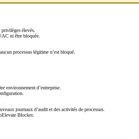
c
privil
è
ges
é
lev
é
s
.
UAC
ni
ê
tre
bloqu
é
e
.
aucun
processus
l
é
gitime
n
’
est
bloqu
é
.
tre
environnement
d
’
entreprise
.
onfiguration
.
uveaux
journaux
d
’
audit
et
des
activit
é
s
de
processus
.
oElevate
Blocker
.