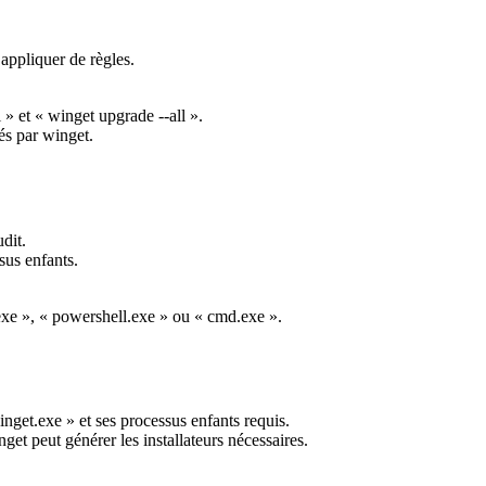
appliquer
de
r
è
gles
.
l
»
et
«
winget
upgrade
-
-
all
»
.
é
s
par
winget
.
udit
.
sus
enfants
.
exe
»
,
«
powershell
.
exe
»
ou
«
cmd
.
exe
»
.
inget
.
exe
»
et
ses
processus
enfants
requis
.
nget
peut
g
é
n
é
rer
les
installateurs
n
é
cessaires
.