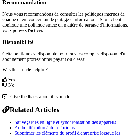
Recommandation
Nous
vous
recommandons
de
consulter
les
politiques
internes
de
chaque
client
concernant
le
partage
d
'
informations
.
Si
un
client
applique
une
politique
stricte
en
mati
è
re
de
partage
d
'
informations
,
vous
pouvez
l
'
activer
.
Disponibilit
é
Cette
politique
est
disponible
pour
tous
les
comptes
disposant
d
'
un
abonnement
professionnel
payant
ou
d
'
essai
.
Was this article helpful?
Yes
No
Give feedback about this article
Related Articles
Sauvegardes en ligne et synchronisation des appareils
Authentification à deux facteurs
Supprimer les éléments du profil d'entreprise lorsque les