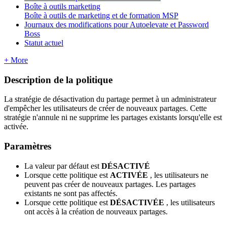
Boîte à outils marketing
Boîte à outils de marketing et de formation MSP
Journaux des modifications pour Autoelevate et Password
Boss
Statut actuel
+ More
Description
de
la
politique
La
strat
é
gie
de
d
é
sactivation
du
partage
permet
à
un
administrateur
d
'
emp
ê
cher
les
utilisateurs
de
cr
é
er
de
nouveaux
partages
.
Cette
strat
é
gie
n
'
annule
ni
ne
supprime
les
partages
existants
lorsqu
'
elle
est
activ
é
e
.
Param
è
tres
La
valeur
par
d
é
faut
est
D
É
SACTIV
É
Lorsque
cette
politique
est
ACTIV
É
E
,
les
utilisateurs
ne
peuvent
pas
cr
é
er
de
nouveaux
partages
.
Les
partages
existants
ne
sont
pas
affect
é
s
.
Lorsque
cette
politique
est
D
É
SACTIV
É
E
,
les
utilisateurs
ont
acc
è
s
à
la
cr
é
ation
de
nouveaux
partages
.