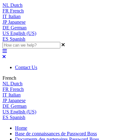
NL
Dutch
FR
French
IT
Italian
JP
Japanese
DE
German
US
English (US)
ES
Spanish
Contact Us
French
NL
Dutch
FR
French
IT
Italian
JP
Japanese
DE
German
US
English (US)
ES
Spanish
Home
Base de connaissances de Password Boss
Documents des partenaires Password Boss