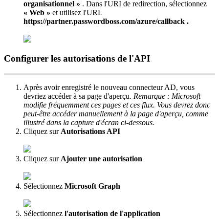
organisationnel
»
.
Dans
l
'
URI
de
redirection
,
s
é
lectionnez
«
Web
»
et
utilisez
l
'
URL
https
:
/
/
partner
.
passwordboss
.
com
/
azure
/
callback
.
Configurer
les
autorisations
de
l
'
API
Apr
è
s
avoir
enregistr
é
le
nouveau
connecteur
AD
,
vous
devriez
acc
é
der
à
sa
page
d
'
aper
ç
u
.
Remarque
:
Microsoft
modifie
fr
é
quemment
ces
pages
et
ces
flux
.
Vous
devrez
donc
peut
-
ê
tre
acc
é
der
manuellement
à
la
page
d
'
aper
ç
u
,
comme
illustr
é
dans
la
capture
d
'
é
cran
ci
-
dessous
.
Cliquez
sur
Autorisations
API
Cliquez
sur
Ajouter
une
autorisation
S
é
lectionnez
Microsoft
Graph
S
é
lectionnez
l
'
autorisation
de
l
'
application