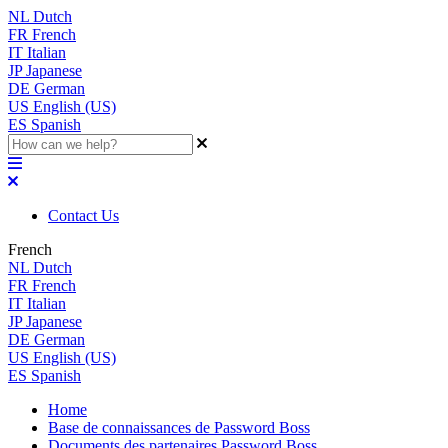
NL
Dutch
FR
French
IT
Italian
JP
Japanese
DE
German
US
English (US)
ES
Spanish
Contact Us
French
NL
Dutch
FR
French
IT
Italian
JP
Japanese
DE
German
US
English (US)
ES
Spanish
Home
Base de connaissances de Password Boss
Documents des partenaires Password Boss