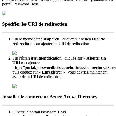
portail
Password
Boss
.
Sp
é
cifier
les
URI
de
redirection
Sur
le
m
ê
me
é
cran
d
'
aper
ç
u
,
cliquez
sur
le
lien
URI
de
redirection
pour
ajouter
un
URI
de
redirection
Sur
l
'
é
cran
d
'
authentification
,
cliquez
sur
«
Ajouter
un
URI
»
et
ajoutez
https
:
/
/
portal
.
passwordboss
.
com
/
business
/
connectors
/
azure
puis
cliquez
sur
«
Enregistrer
»
.
Vous
devriez
maintenant
avoir
deux
URI
de
redirection
.
Installer
le
connecteur
Azure
Active
Directory
Ouvrez
le
portail
Password
Boss
.