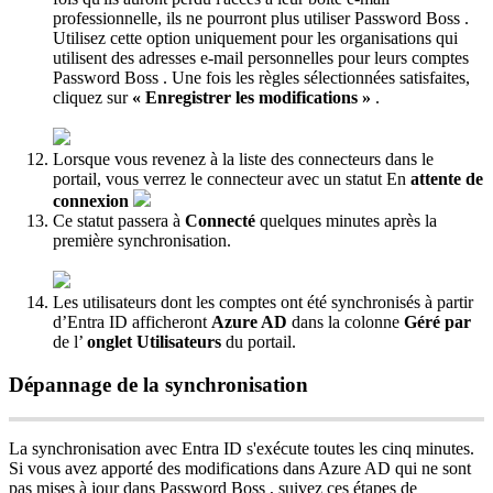
professionnelle
,
ils
ne
pourront
plus
utiliser
Password
Boss
.
Utilisez
cette
option
uniquement
pour
les
organisations
qui
utilisent
des
adresses
e
-
mail
personnelles
pour
leurs
comptes
Password
Boss
.
Une
fois
les
r
è
gles
s
é
lectionn
é
es
satisfaites
,
cliquez
sur
«
Enregistrer
les
modifications
»
.
Lorsque
vous
revenez
à
la
liste
des
connecteurs
dans
le
portail
,
vous
verrez
le
connecteur
avec
un
statut
En
attente
de
connexion
Ce
statut
passera
à
Connect
é
quelques
minutes
apr
è
s
la
premi
è
re
synchronisation
.
Les
utilisateurs
dont
les
comptes
ont
é
t
é
synchronis
é
s
à
partir
d
’
Entra
ID
afficheront
Azure
AD
dans
la
colonne
G
é
r
é
par
de
l
’
onglet
Utilisateurs
du
portail
.
D
é
pannage
de
la
synchronisation
La
synchronisation
avec
Entra
ID
s
'
ex
é
cute
toutes
les
cinq
minutes
.
Si
vous
avez
apport
é
des
modifications
dans
Azure
AD
qui
ne
sont
pas
mises
à
jour
dans
Password
Boss
,
suivez
ces
é
tapes
de