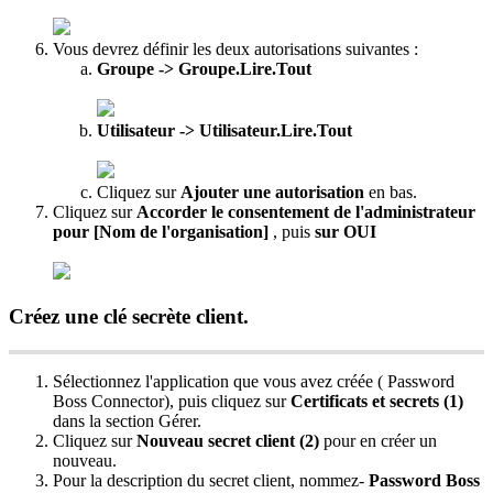
Vous
devrez
d
é
finir
les
deux
autorisations
suivantes
:
Groupe
-
>
Groupe
.
Lire
.
Tout
Utilisateur
-
>
Utilisateur
.
Lire
.
Tout
Cliquez
sur
Ajouter
une
autorisation
en
bas
.
Cliquez
sur
Accorder
le
consentement
de
l
'
administrateur
pour
[
Nom
de
l
'
organisation
]
,
puis
sur
OUI
Cr
é
ez
une
cl
é
secr
è
te
client
.
S
é
lectionnez
l
'
application
que
vous
avez
cr
é
é
e
(
Password
Boss
Connector
)
,
puis
cliquez
sur
Certificats
et
secrets
(
1
)
dans
la
section
G
é
rer
.
Cliquez
sur
Nouveau
secret
client
(
2
)
pour
en
cr
é
er
un
nouveau
.
Pour
la
description
du
secret
client
,
nommez
-
Password
Boss