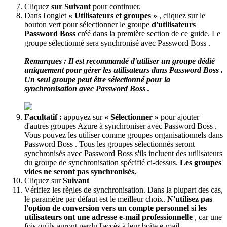
Cliquez
sur
Suivant
pour
continuer
.
Dans
l
'
onglet
«
Utilisateurs
et
groupes
»
,
cliquez
sur
le
bouton
vert
pour
s
é
lectionner
le
groupe
d
'
utilisateurs
Password
Boss
cr
é
é
dans
la
premi
è
re
section
de
ce
guide
.
Le
groupe
s
é
lectionn
é
sera
synchronis
é
avec
Password
Boss
.
Remarques
:
Il
est
recommand
é
d
'
utiliser
un
groupe
d
é
di
é
uniquement
pour
g
é
rer
les
utilisateurs
dans
Password
Boss
.
Un
seul
groupe
peut
ê
tre
s
é
lectionn
é
pour
la
synchronisation
avec
Password
Boss
.
Facultatif
:
appuyez
sur
«
S
é
lectionner
»
pour
ajouter
d
'
autres
groupes
Azure
à
synchroniser
avec
Password
Boss
.
Vous
pouvez
les
utiliser
comme
groupes
organisationnels
dans
Password
Boss
.
Tous
les
groupes
s
é
lectionn
é
s
seront
synchronis
é
s
avec
Password
Boss
s
'
ils
incluent
des
utilisateurs
du
groupe
de
synchronisation
sp
é
cifi
é
ci
-
dessus
.
Les
groupes
vides
ne
seront
pas
synchronis
é
s
.
Cliquez
sur
Suivant
V
é
rifiez
les
r
è
gles
de
synchronisation
.
Dans
la
plupart
des
cas
,
le
param
è
tre
par
d
é
faut
est
le
meilleur
choix
.
N
'
utilisez
pas
l
'
option
de
conversion
vers
un
compte
personnel
si
les
utilisateurs
ont
une
adresse
e
-
mail
professionnelle
,
car
une
fois
qu
'
ils
auront
perdu
l
'
acc
è
s
à
leur
bo
î
te
e
-
mail