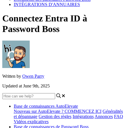
INTÉGRATIONS D'ANNUAIRES
Connectez Entra ID à
Password Boss
Written by
Owen Parry
Updated at June 9th, 2025
Base de connaissances AutoElevate
Nouveau sur AutoElevate ? COMMENCEZ ICI
Généralités
et dépannage
Gestion des règles
Intégrations
Annonces
FAQ
Vidéos explicatives
Base de connaissances de Password Boss