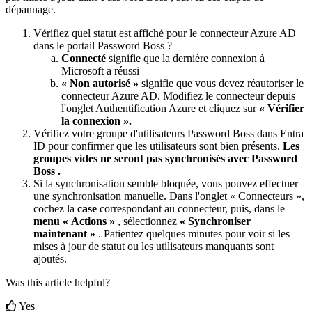
d
é
pannage
.
V
é
rifiez
quel
statut
est
affich
é
pour
le
connecteur
Azure
AD
dans
le
portail
Password
Boss
?
Connect
é
signifie
que
la
derni
è
re
connexion
à
Microsoft
a
r
é
ussi
«
Non
autoris
é
»
signifie
que
vous
devez
r
é
autoriser
le
connecteur
Azure
AD
.
Modifiez
le
connecteur
depuis
l
'
onglet
Authentification
Azure
et
cliquez
sur
«
V
é
rifier
la
connexion
»
.
V
é
rifiez
votre
groupe
d
'
utilisateurs
Password
Boss
dans
Entra
ID
pour
confirmer
que
les
utilisateurs
sont
bien
pr
é
sents
.
Les
groupes
vides
ne
seront
pas
synchronis
é
s
avec
Password
Boss
.
Si
la
synchronisation
semble
bloqu
é
e
,
vous
pouvez
effectuer
une
synchronisation
manuelle
.
Dans
l
'
onglet
«
Connecteurs
»
,
cochez
la
case
correspondant
au
connecteur
,
puis
,
dans
le
menu
«
Actions
»
,
s
é
lectionnez
«
Synchroniser
maintenant
»
.
Patientez
quelques
minutes
pour
voir
si
les
mises
à
jour
de
statut
ou
les
utilisateurs
manquants
sont
ajout
é
s
.
Was this article helpful?
Yes