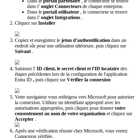
Dans
le
portail
partenaire
,
le
connecteur
se
trouve
dans
l
’
onglet
Connecteurs
de
chaque
entreprise
.
Dans
le
portail
utilisateur
,
le
connecteur
se
trouve
dans
l
’
onglet
Int
é
grations
.
Cliquez
sur
Installer
Copiez
et
enregistrez
le
jeton
d
’
authentification
dans
un
endroit
s
û
r
pour
une
utilisation
ult
é
rieure
,
puis
cliquez
sur
Suivant
.
Saisissez
l
'
ID
client
,
le
secret
client
et
l
'
ID
locataire
des
é
tapes
pr
é
c
é
dentes
lors
de
la
configuration
de
l
'
application
Entra
ID
,
puis
cliquez
sur
V
é
rifier
la
connexion
Votre
navigateur
vous
redirigera
vers
Microsoft
pour
autoriser
la
connexion
.
Utilisez
un
identifiant
appropri
é
avec
les
autorisations
appropri
é
es
,
puis
cliquez
pour
donner
votre
consentement
au
nom
de
votre
organisation
et
cliquez
sur
Accepter
.
Apr
è
s
une
v
é
rification
r
é
ussie
chez
Microsoft
,
vous
verrez
Connexion
v
é
rifi
é
e
.