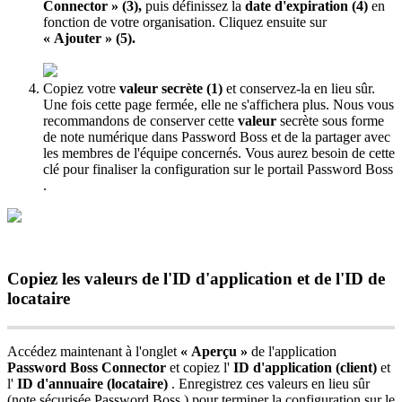
Connector
»
(
3
)
,
puis
d
é
finissez
la
date
d
'
expiration
(
4
)
en
fonction
de
votre
organisation
.
Cliquez
ensuite
sur
«
Ajouter
»
(
5
)
.
Copiez
votre
valeur
secr
è
te
(
1
)
et
conservez
-
la
en
lieu
s
û
r
.
Une
fois
cette
page
ferm
é
e
,
elle
ne
s
'
affichera
plus
.
Nous
vous
recommandons
de
conserver
cette
valeur
secr
è
te
sous
forme
de
note
num
é
rique
dans
Password
Boss
et
de
la
partager
avec
les
membres
de
l
'
é
quipe
concern
é
s
.
Vous
aurez
besoin
de
cette
cl
é
pour
finaliser
la
configuration
sur
le
portail
Password
Boss
.
Copiez
les
valeurs
de
l
'
ID
d
'
application
et
de
l
'
ID
de
locataire
Acc
é
dez
maintenant
à
l
'
onglet
«
Aper
ç
u
»
de
l
'
application
Password
Boss
Connector
et
copiez
l
'
ID
d
'
application
(
client
)
et
l
'
ID
d
'
annuaire
(
locataire
)
.
Enregistrez
ces
valeurs
en
lieu
s
û
r
(
note
s
é
curis
é
e
Password
Boss
)
pour
terminer
la
configuration
sur
le