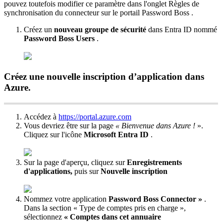
pouvez
toutefois
modifier
ce
param
è
tre
dans
l
'
onglet
R
è
gles
de
synchronisation
du
connecteur
sur
le
portail
Password
Boss
.
Cr
é
ez
un
nouveau
groupe
de
s
é
curit
é
dans
Entra
ID
nomm
é
Password
Boss
Users
.
Cr
é
ez
une
nouvelle
inscription
d
’
application
dans
Azure
.
Acc
é
dez
à
https
:
/
/
portal
.
azure
.
com
Vous
devriez
ê
tre
sur
la
page
«
Bienvenue
dans
Azure
!
»
.
Cliquez
sur
l
'
ic
ô
ne
Microsoft
Entra
ID
.
Sur
la
page
d
'
aper
ç
u
,
cliquez
sur
Enregistrements
d
'
applications
,
puis
sur
Nouvelle
inscription
Nommez
votre
application
Password
Boss
Connector
»
.
Dans
la
section
«
Type
de
comptes
pris
en
charge
»
,
s
é
lectionnez
«
Comptes
dans
cet
annuaire