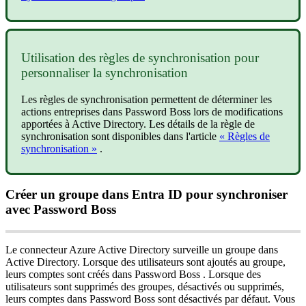
Utilisation
des
r
è
gles
de
synchronisation
pour
personnaliser
la
synchronisation
Les
r
è
gles
de
synchronisation
permettent
de
d
é
terminer
les
actions
entreprises
dans
Password
Boss
lors
de
modifications
apport
é
es
à
Active
Directory
.
Les
d
é
tails
de
la
r
è
gle
de
synchronisation
sont
disponibles
dans
l
'
article
«
R
è
gles
de
synchronisation
»
.
Cr
é
er
un
groupe
dans
Entra
ID
pour
synchroniser
avec
Password
Boss
Le
connecteur
Azure
Active
Directory
surveille
un
groupe
dans
Active
Directory
.
Lorsque
des
utilisateurs
sont
ajout
é
s
au
groupe
,
leurs
comptes
sont
cr
é
é
s
dans
Password
Boss
.
Lorsque
des
utilisateurs
sont
supprim
é
s
des
groupes
,
d
é
sactiv
é
s
ou
supprim
é
s
,
leurs
comptes
dans
Password
Boss
sont
d
é
sactiv
é
s
par
d
é
faut
.
Vous