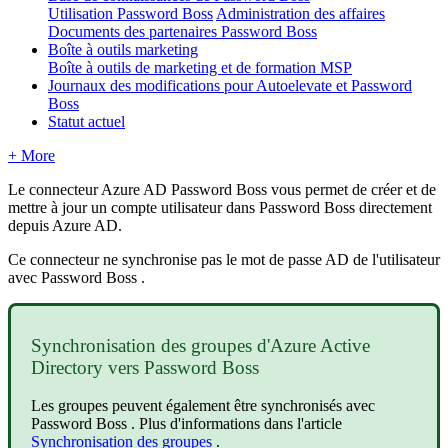
Utilisation Password Boss
Administration des affaires
Documents des partenaires Password Boss
Boîte à outils marketing
Boîte à outils de marketing et de formation MSP
Journaux des modifications pour Autoelevate et Password
Boss
Statut actuel
+ More
Le
connecteur
Azure
AD
Password
Boss
vous
permet
de
cr
é
er
et
de
mettre
à
jour
un
compte
utilisateur
dans
Password
Boss
directement
depuis
Azure
AD
.
Ce
connecteur
ne
synchronise
pas
le
mot
de
passe
AD
de
l
'
utilisateur
avec
Password
Boss
.
Synchronisation
des
groupes
d
'
Azure
Active
Directory
vers
Password
Boss
Les
groupes
peuvent
é
galement
ê
tre
synchronis
é
s
avec
Password
Boss
.
Plus
d
'
informations
dans
l
'
article
Synchronisation
des
groupes
.