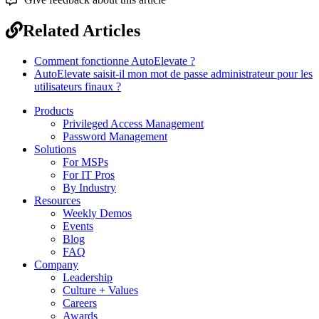
Related Articles
Comment fonctionne AutoElevate ?
AutoElevate saisit-il mon mot de passe administrateur pour les
utilisateurs finaux ?
Products
Privileged Access Management
Password Management
Solutions
For MSPs
For IT Pros
By Industry
Resources
Weekly Demos
Events
Blog
FAQ
Company
Leadership
Culture + Values
Careers
Awards