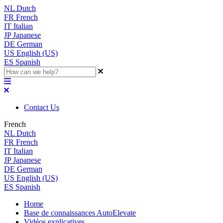
NL
Dutch
FR
French
IT
Italian
JP
Japanese
DE
German
US
English (US)
ES
Spanish
Contact Us
French
NL
Dutch
FR
French
IT
Italian
JP
Japanese
DE
German
US
English (US)
ES
Spanish
Home
Base de connaissances AutoElevate
Vidéos explicatives