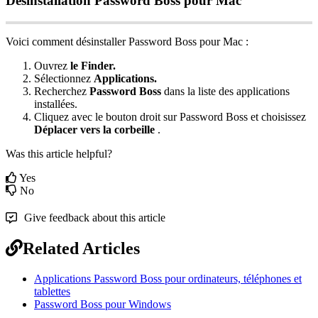
D
é
sinstallation
Password
Boss
pour
Mac
Voici
comment
d
é
sinstaller
Password
Boss
pour
Mac
:
Ouvrez
le
Finder
.
S
é
lectionnez
Applications
.
Recherchez
Password
Boss
dans
la
liste
des
applications
install
é
es
.
Cliquez
avec
le
bouton
droit
sur
Password
Boss
et
choisissez
D
é
placer
vers
la
corbeille
.
Was this article helpful?
Yes
No
Give feedback about this article
Related Articles
Applications Password Boss pour ordinateurs, téléphones et
tablettes
Password Boss pour Windows