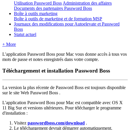
Utilisation Password Boss
Administration des affaires
Documents des partenaires Password Boss
Boîte à outils marketing
Boîte à outils de marketing et de formation MSP
Journaux des modifications pour Autoelevate et Password
Boss
Statut actuel
+ More
L
'
application
Password
Boss
pour
Mac
vous
donne
acc
è
s
à
tous
vos
mots
de
passe
et
notes
enregistr
é
s
dans
votre
compte
.
T
é
l
é
chargement
et
installation
Password
Boss
La
version
la
plus
r
é
cente
de
Password
Boss
est
toujours
disponible
sur
le
site
Web
Password
Boss
.
L
'
application
Password
Boss
pour
Mac
est
compatible
avec
OS
X
11
Big
Sur
et
versions
ult
é
rieures
.
Pour
t
é
l
é
charger
le
programme
d
'
installation
:
Visitez
passwordboss
.
com
/
download
.
Le
t
é
l
é
chargement
devrait
d
é
marrer
automatiquement
.