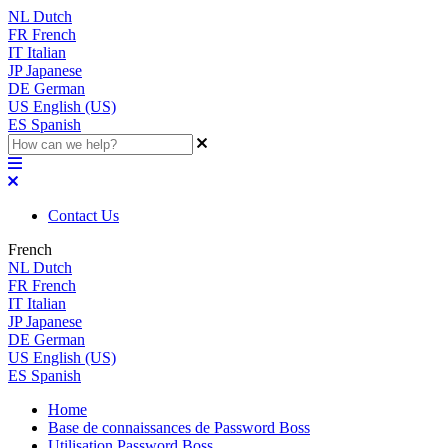
NL
Dutch
FR
French
IT
Italian
JP
Japanese
DE
German
US
English (US)
ES
Spanish
Contact Us
French
NL
Dutch
FR
French
IT
Italian
JP
Japanese
DE
German
US
English (US)
ES
Spanish
Home
Base de connaissances de Password Boss
Utilisation Password Boss