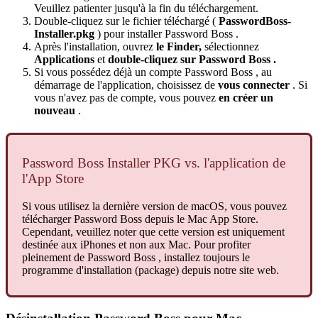
Veuillez
patienter
jusqu
'
à
la
fin
du
t
é
l
é
chargement
.
Double
-
cliquez
sur
le
fichier
t
é
l
é
charg
é
(
PasswordBoss
-
Installer
.
pkg
)
pour
installer
Password
Boss
.
Apr
è
s
l
'
installation
,
ouvrez
le
Finder
,
s
é
lectionnez
Applications
et
double
-
cliquez
sur
Password
Boss
.
Si
vous
poss
é
dez
d
é
j
à
un
compte
Password
Boss
,
au
d
é
marrage
de
l
'
application
,
choisissez
de
vous
connecter
.
Si
vous
n
'
avez
pas
de
compte
,
vous
pouvez
en
cr
é
er
un
nouveau
.
Password
Boss
Installer
PKG
vs
.
l
'
application
de
l
'
App
Store
Si
vous
utilisez
la
derni
è
re
version
de
macOS
,
vous
pouvez
t
é
l
é
charger
Password
Boss
depuis
le
Mac
App
Store
.
Cependant
,
veuillez
noter
que
cette
version
est
uniquement
destin
é
e
aux
iPhones
et
non
aux
Mac
.
Pour
profiter
pleinement
de
Password
Boss
,
installez
toujours
le
programme
d
'
installation
(
package
)
depuis
notre
site
web
.